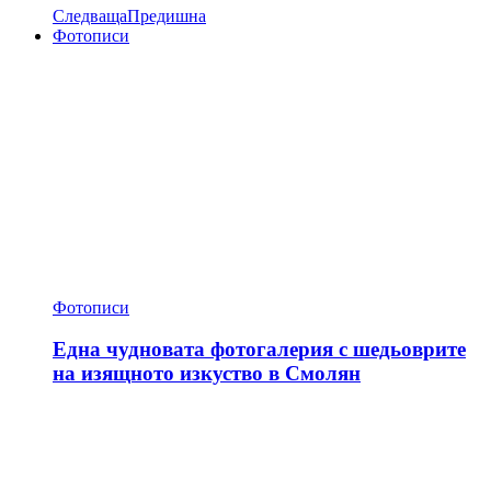
Следваща
Предишна
Фотописи
Фотописи
Една чудновата фотогалерия с шедьоврите
на изящното изкуство в Смолян