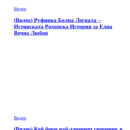
Видео
(Видео) Руфинка Болна Легнала –
Истинската Родопска История за Една
Вечна Любов
Видео
(Видео) Кой беше най-таченият свещеник в