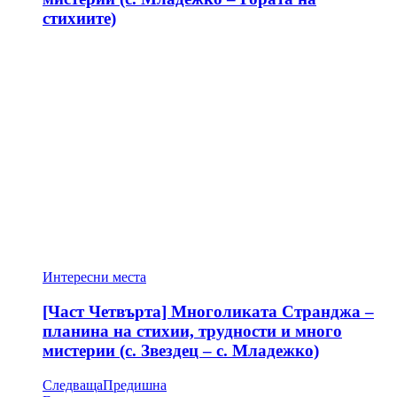
стихиите)
Интересни места
[Част Четвърта] Многоликата Странджа –
планина на стихии, трудности и много
мистерии (с. Звездец – с. Младежко)
Следваща
Предишна