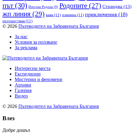
път
(30)
Родопите
(27)
Странджа
(13)
Източни Родопи
(9)
жп линия
(29)
приключения
(18)
каяк
(11)
планина
(11)
пътешествия
(11)
© 2026
Пътеводител на Забравената България
За нас
Условия за ползване
За реклама
Интересни места
Експедиции
Мистерии и феномени
Архиви
Галерия
Видео
© 2026
Пътеводител на Забравената България
Влез
Добре дошъл