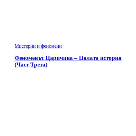
Мистерии и феномени
Феноменът Царичина – Цялата история
(Част Трета)