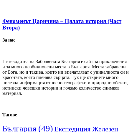
Феноменът Царичина – Цялата история (Част
Втора)
За нас
Пътеводител на Забравената България е сайт за приключения
и за много необикновени места в България. Места забравени
от Бога, но и такива, които ни впечатляват с уникалноста си и
красотата, която пленява сърцата. Тук ще откриете много
полезна информация относно географски и природни обекти,
истински човешки истории и голямо количество снимков
материал.
Тагове
България
(49)
Експедиция Железен