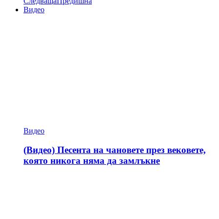
Следваща
Предишна
Видео
Видео
(Видео) Песента на чановете през вековете,
която никога няма да замлъкне