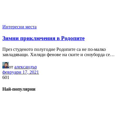
Интересни места
Зимни приключения в Родопите
През студеното полугодие Родопите са не по-малко
завладяващи. Хиляди фенове на ските и сноуборда се…
от
александър
февруари 17, 2021
601
Най-популярни