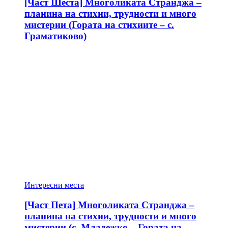
[Част Шеста] Многоликата Странджа –
планина на стихии, трудности и много
мистерии (Гората на стихиите – с.
Граматиково)
Интересни места
[Част Пета] Многоликата Странджа –
планина на стихии, трудности и много
мистерии (с. Младежко – Гората на