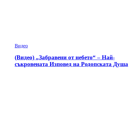
Видео
(Видео) „Забравени от небето“ – Най-
съкровената Изповед на Родопската Душа