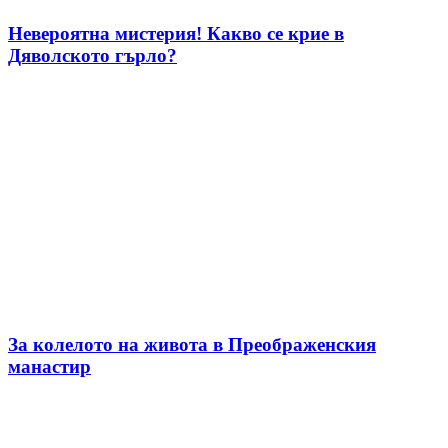
Невероятна мистерия! Какво се крие в
Дяволското гърло?
За колелото на живота в Преображенския
манастир