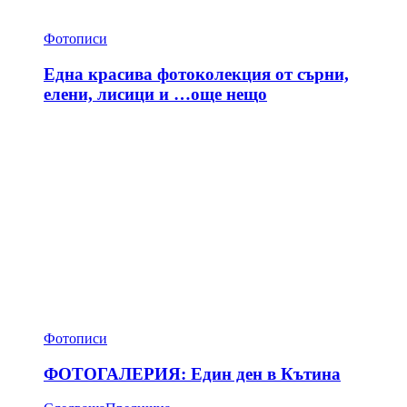
Фотописи
Една красива фотоколекция от сърни,
елени, лисици и …още нещо
Фотописи
ФОТОГАЛЕРИЯ: Един ден в Кътина