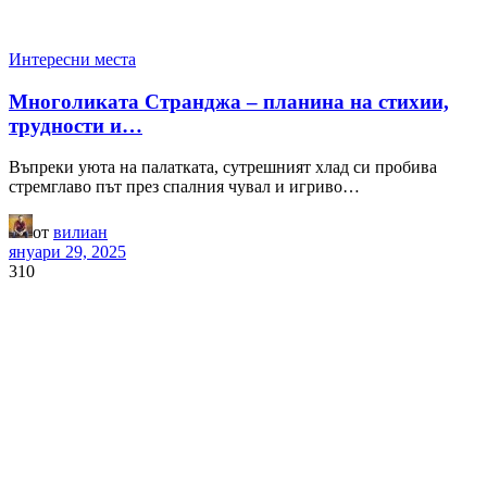
Интересни места
Многоликата Странджа – планина на стихии,
трудности и…
Въпреки уюта на палатката, сутрешният хлад си пробива
стремглаво път през спалния чувал и игриво…
от
вилиан
януари 29, 2025
310