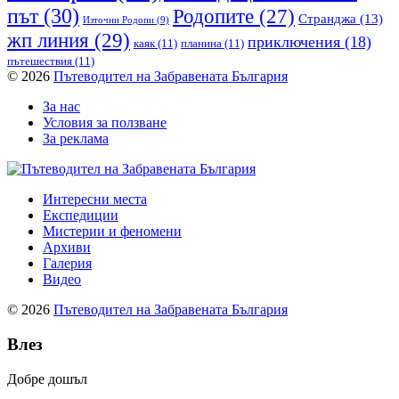
път
(30)
Родопите
(27)
Странджа
(13)
Източни Родопи
(9)
жп линия
(29)
приключения
(18)
каяк
(11)
планина
(11)
пътешествия
(11)
© 2026
Пътеводител на Забравената България
За нас
Условия за ползване
За реклама
Интересни места
Експедиции
Мистерии и феномени
Архиви
Галерия
Видео
© 2026
Пътеводител на Забравената България
Влез
Добре дошъл