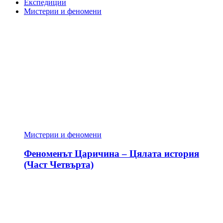
Експедиции
Мистерии и феномени
Мистерии и феномени
Феноменът Царичина – Цялата история
(Част Четвърта)