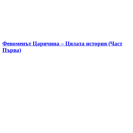
Феноменът Царичина – Цялата история (Част
Първа)