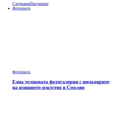
Следваща
Предишна
Фотописи
Фотописи
Една чудновата фотогалерия с шедьоврите
на изящното изкуство в Смолян