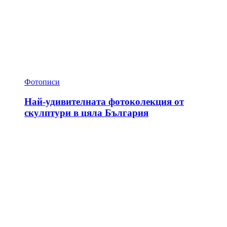
Фотописи
Най-удивителната фотоколекция от
скулптури в цяла България