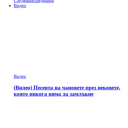
Следваща
Предишна
Видео
Видео
(Видео) Песента на чановете през вековете,
която никога няма да замлъкне