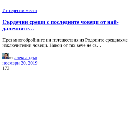
Интересни места
Сърдечни срещи с последните човеци от най-
далечните…
През многобройните ни пътешествия из Родопите срещнахме
изключителни човеци. Някои от тях вече не са…
от
александър
ноември 20, 2019
173