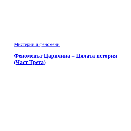
Мистерии и феномени
Феноменът Царичина – Цялата история
(Част Трета)