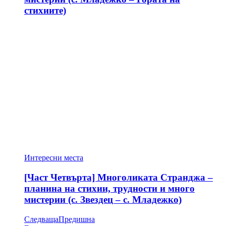
стихиите)
Интересни места
[Част Четвърта] Многоликата Странджа –
планина на стихии, трудности и много
мистерии (с. Звездец – с. Младежко)
Следваща
Предишна