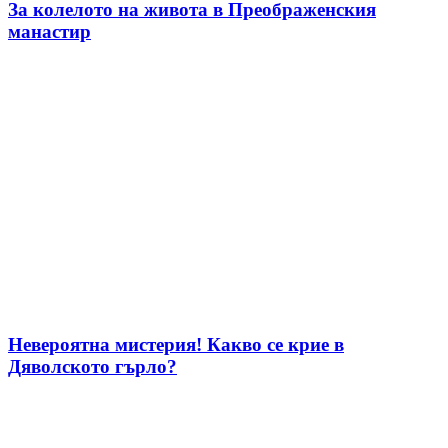
За колелото на живота в Преображенския
манастир
Невероятна мистерия! Какво се крие в
Дяволското гърло?