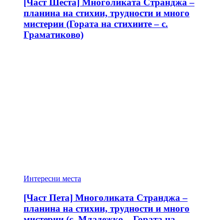
[Част Шеста] Многоликата Странджа –
планина на стихии, трудности и много
мистерии (Гората на стихиите – с.
Граматиково)
Интересни места
[Част Пета] Многоликата Странджа –
планина на стихии, трудности и много
мистерии (с. Младежко – Гората на