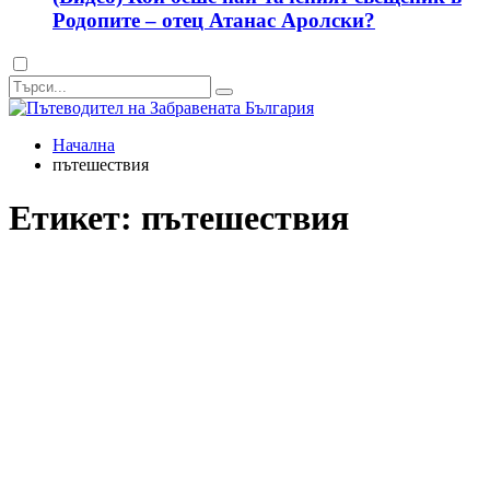
Родопите – отец Атанас Аролски?
Dark
mode
Начална
пътешествия
Етикет:
пътешествия