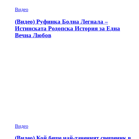
Видео
(Видео) Руфинка Болна Легнала –
Истинската Родопска История за Една
Вечна Любов
Видео
(Видео) Кой беше най-таченият свещеник в