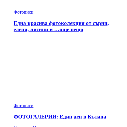
Фотописи
Една красива фотоколекция от сърни,
елени, лисици и …още нещо
Фотописи
ФОТОГАЛЕРИЯ: Един ден в Кътина