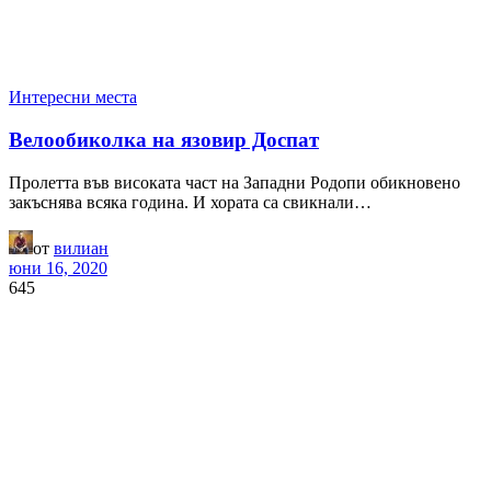
Интересни места
Велообиколка на язовир Доспат
Пролетта във високата част на Западни Родопи обикновено
закъснява всяка година. И хората са свикнали…
от
вилиан
юни 16, 2020
645