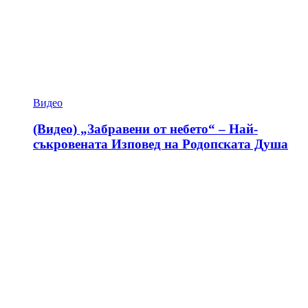
Видео
(Видео) „Забравени от небето“ – Най-
съкровената Изповед на Родопската Душа