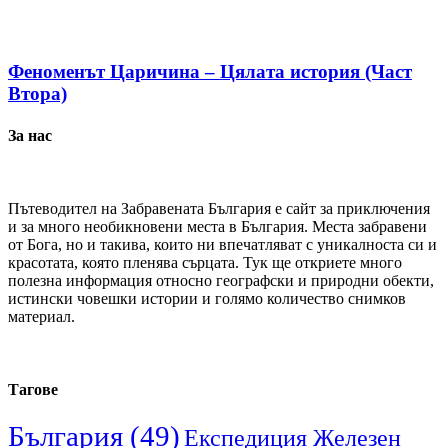
Феноменът Царичина – Цялата история (Част
Втора)
За нас
Пътеводител на Забравената България е сайт за приключения
и за много необикновени места в България. Места забравени
от Бога, но и такива, които ни впечатляват с уникалноста си и
красотата, която пленява сърцата. Тук ще откриете много
полезна информация относно географски и природни обекти,
истински човешки истории и голямо количество снимков
материал.
Тагове
България
(49)
Експедиция Железен