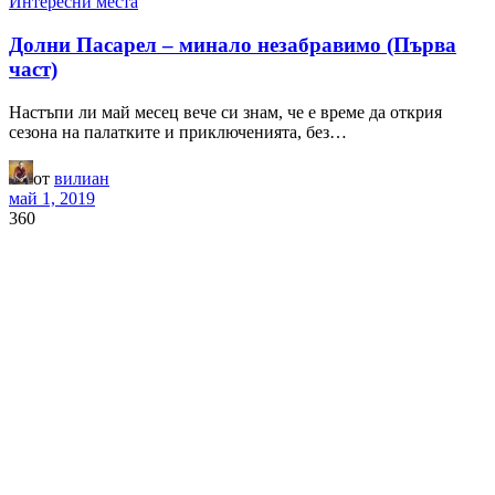
Интересни места
Долни Пасарел – минало незабравимо (Първа
част)
Настъпи ли май месец вече си знам, че е време да открия
сезона на палатките и приключенията, без…
от
вилиан
май 1, 2019
360