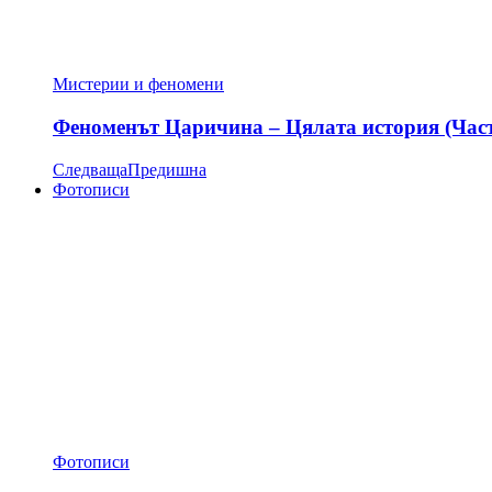
Мистерии и феномени
Феноменът Царичина – Цялата история (Час
Следваща
Предишна
Фотописи
Фотописи