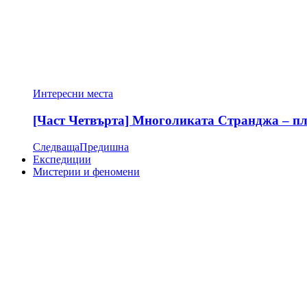
Интересни места
[Част Четвърта] Многоликата Странджа – пла
Следваща
Предишна
Експедиции
Мистерии и феномени