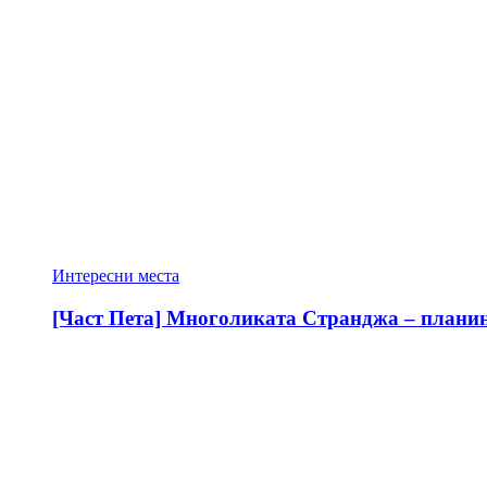
Интересни места
[Част Пета] Многоликата Странджа – планина