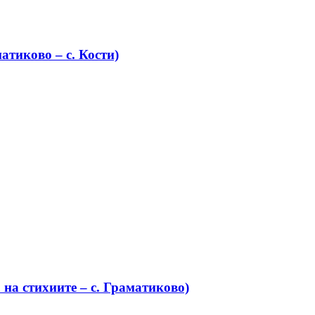
атиково – с. Кости)
на стихиите – с. Граматиково)