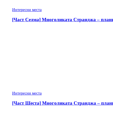
Интересни места
[Част Седма] Многоликата Странджа – планин
Интересни места
[Част Шеста] Многоликата Странджа – планин