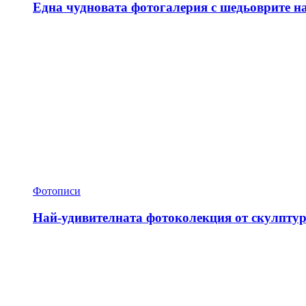
Една чудновата фотогалерия с шедьоврите н
Фотописи
Най-удивителната фотоколекция от скулптур