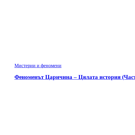
Мистерии и феномени
Феноменът Царичина – Цялата история (Част