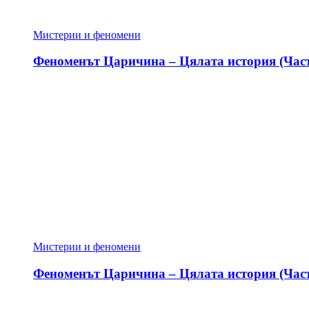
Мистерии и феномени
Феноменът Царичина – Цялата история (Част
Мистерии и феномени
Феноменът Царичина – Цялата история (Част