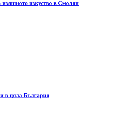
а изящното изкуство в Смолян
и в цяла България