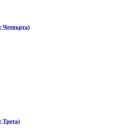
 Четвърта)
 Трета)