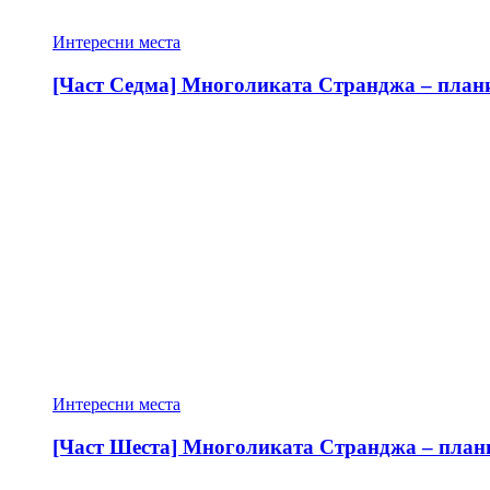
Интересни места
[Част Седма] Многоликата Странджа – планин
Интересни места
[Част Шеста] Многоликата Странджа – планин