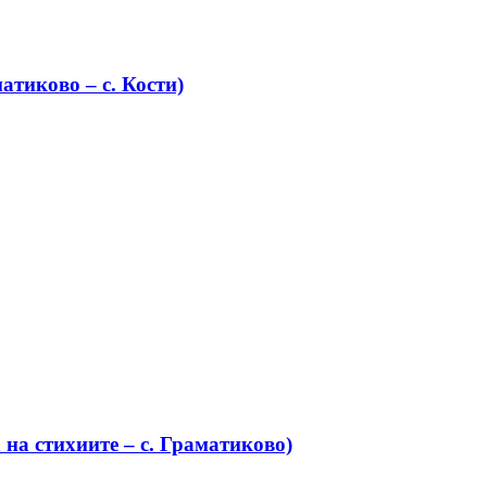
атиково – с. Кости)
на стихиите – с. Граматиково)