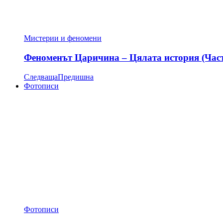
Мистерии и феномени
Феноменът Царичина – Цялата история (Час
Следваща
Предишна
Фотописи
Фотописи