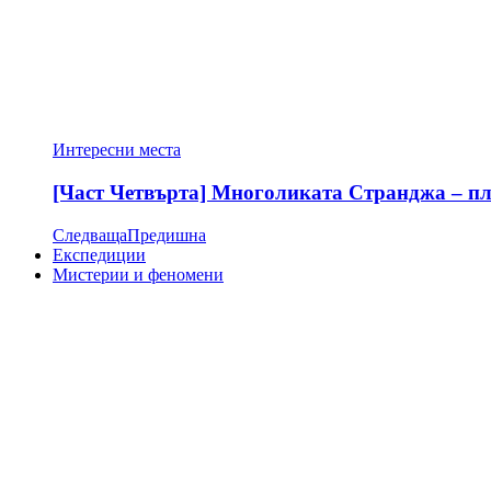
Интересни места
[Част Четвърта] Многоликата Странджа – пла
Следваща
Предишна
Експедиции
Мистерии и феномени