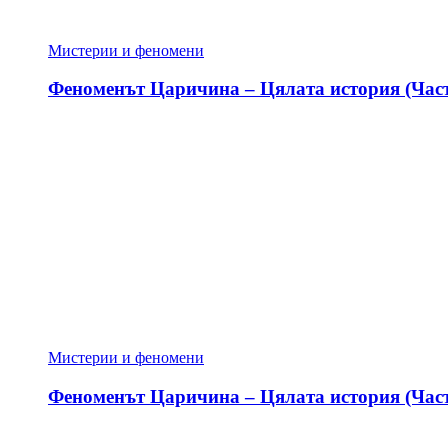
Мистерии и феномени
Феноменът Царичина – Цялата история (Част
Мистерии и феномени
Феноменът Царичина – Цялата история (Част