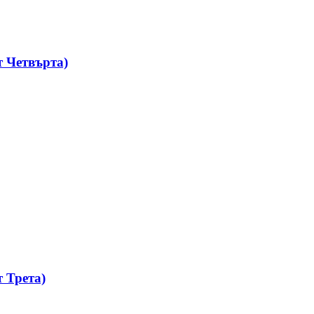
 Четвърта)
 Трета)