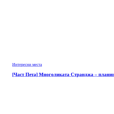
Интересни места
[Част Пета] Многоликата Странджа – планина