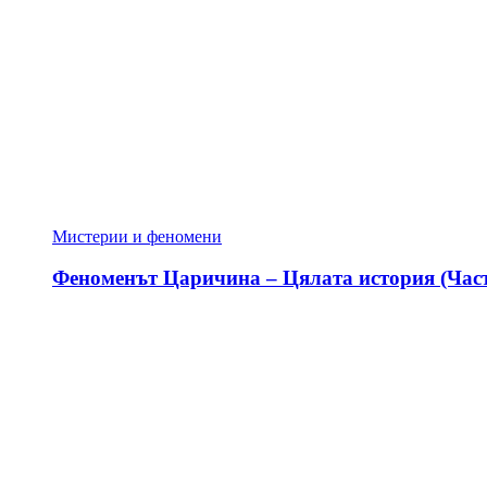
Мистерии и феномени
Феноменът Царичина – Цялата история (Част