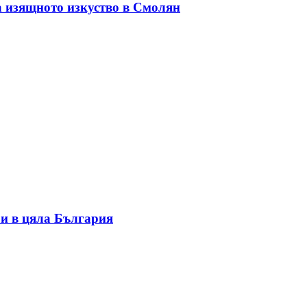
а изящното изкуство в Смолян
и в цяла България