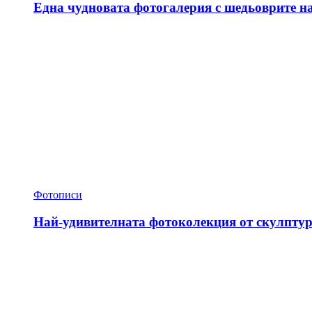
Една чудновата фотогалерия с шедьоврите н
Фотописи
Най-удивителната фотоколекция от скулптур