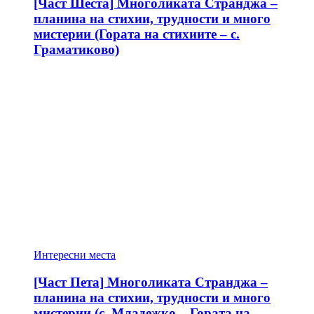
[Част Шеста] Многоликата Странджа –
планина на стихии, трудности и много
мистерии (Гората на стихиите – с.
Граматиково)
Интересни места
[Част Пета] Многоликата Странджа –
планина на стихии, трудности и много
мистерии (с. Младежко – Гората на