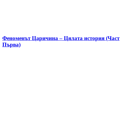
Феноменът Царичина – Цялата история (Част
Първа)