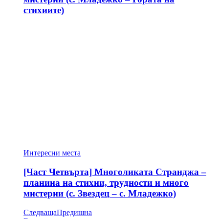
стихиите)
Интересни места
[Част Четвърта] Многоликата Странджа –
планина на стихии, трудности и много
мистерии (с. Звездец – с. Младежко)
Следваща
Предишна