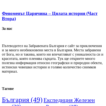
Феноменът Царичина – Цялата история (Част
Втора)
За нас
Пътеводител на Забравената България е сайт за приключения
и за много необикновени места в България. Места забравени
от Бога, но и такива, които ни впечатляват с уникалноста си и
красотата, която пленява сърцата. Тук ще откриете много
полезна информация относно географски и природни обекти,
истински човешки истории и голямо количество снимков
материал.
Тагове
България
(49)
Експедиция Железен