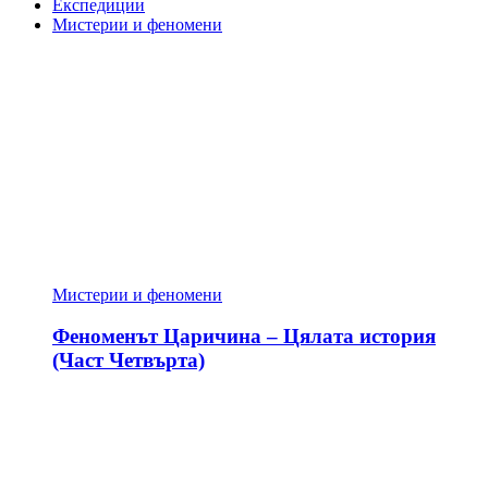
Експедиции
Мистерии и феномени
Мистерии и феномени
Феноменът Царичина – Цялата история
(Част Четвърта)