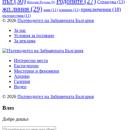
път
(30)
Родопите
(27)
Странджа
(13)
Източни Родопи
(9)
жп линия
(29)
приключения
(18)
каяк
(11)
планина
(11)
пътешествия
(11)
© 2026
Пътеводител на Забравената България
За нас
Условия за ползване
За реклама
Интересни места
Експедиции
Мистерии и феномени
Архиви
Галерия
Видео
© 2026
Пътеводител на Забравената България
Влез
Добре дошъл