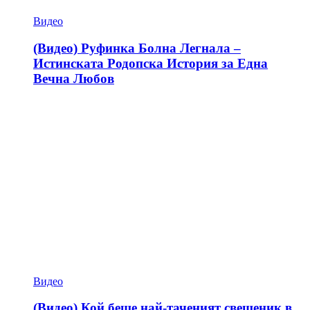
Видео
(Видео) Руфинка Болна Легнала –
Истинската Родопска История за Една
Вечна Любов
Видео
(Видео) Кой беше най-таченият свещеник в