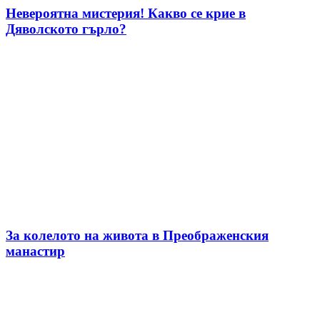
Невероятна мистерия! Какво се крие в
Дяволското гърло?
За колелото на живота в Преображенския
манастир