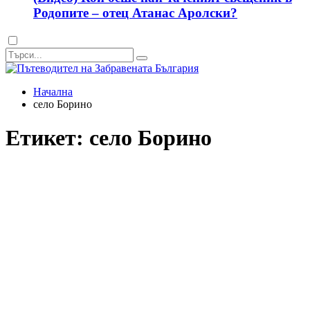
Родопите – отец Атанас Аролски?
Dark
mode
Начална
село Борино
Етикет:
село Борино