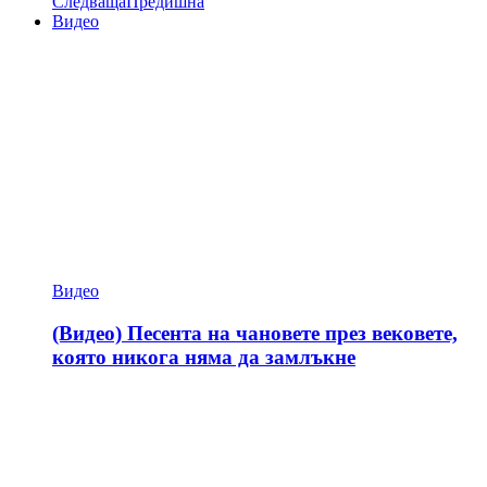
Следваща
Предишна
Видео
Видео
(Видео) Песента на чановете през вековете,
която никога няма да замлъкне