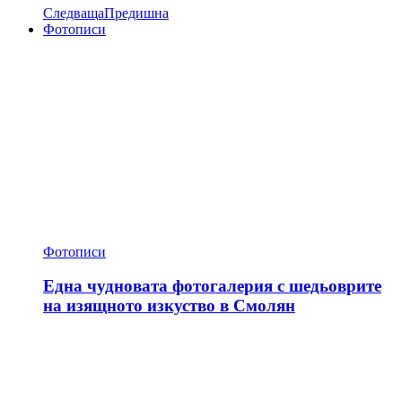
Следваща
Предишна
Фотописи
Фотописи
Една чудновата фотогалерия с шедьоврите
на изящното изкуство в Смолян