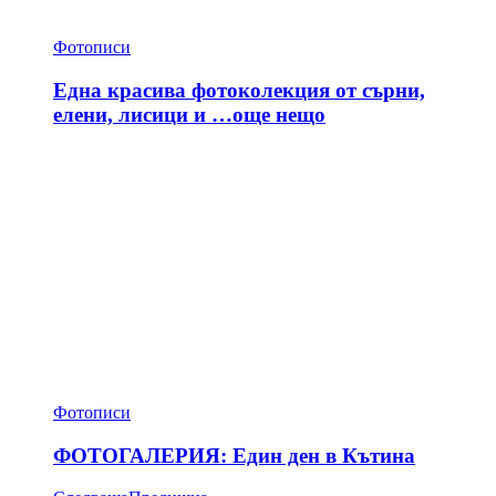
Фотописи
Една красива фотоколекция от сърни,
елени, лисици и …още нещо
Фотописи
ФОТОГАЛЕРИЯ: Един ден в Кътина