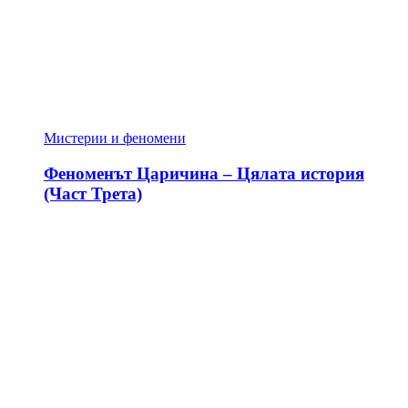
Мистерии и феномени
Феноменът Царичина – Цялата история
(Част Трета)