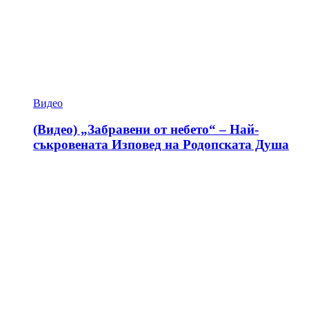
Видео
(Видео) „Забравени от небето“ – Най-
съкровената Изповед на Родопската Душа