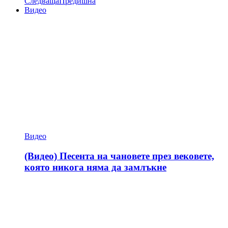
Следваща
Предишна
Видео
Видео
(Видео) Песента на чановете през вековете,
която никога няма да замлъкне