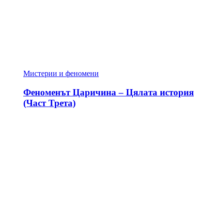
Мистерии и феномени
Феноменът Царичина – Цялата история
(Част Трета)