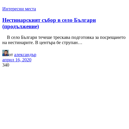
Интересни места
Нестинарският събор в село Българи
(продължение)
В село Българи течеше трескава подготовка за посрещането
на нестинарите. В центъра бе струпан…
от
александър
април 16, 2020
340