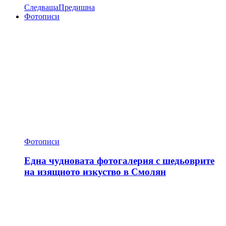
Следваща
Предишна
Фотописи
Фотописи
Една чудновата фотогалерия с шедьоврите
на изящното изкуство в Смолян