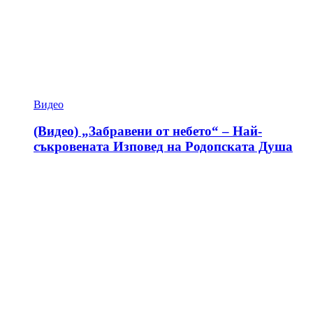
Видео
(Видео) „Забравени от небето“ – Най-
съкровената Изповед на Родопската Душа