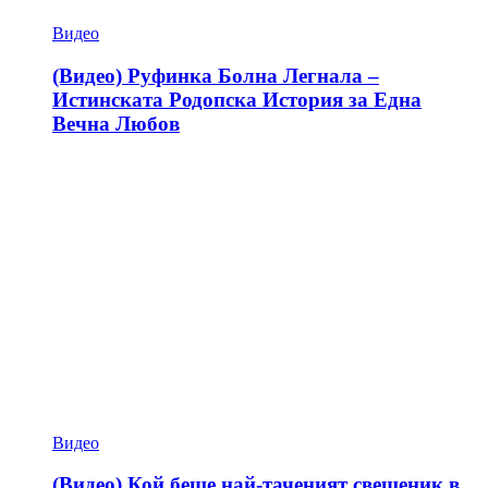
Видео
(Видео) Руфинка Болна Легнала –
Истинската Родопска История за Една
Вечна Любов
Видео
(Видео) Кой беше най-таченият свещеник в