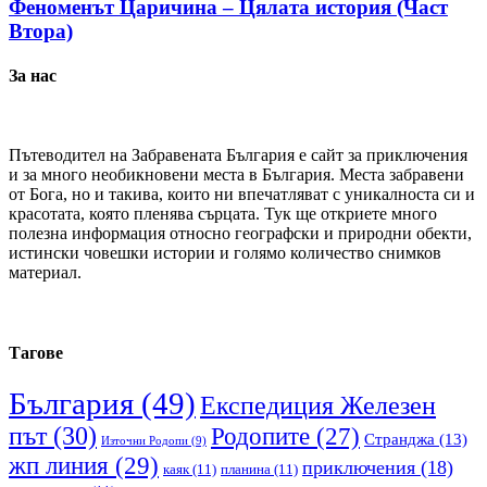
Феноменът Царичина – Цялата история (Част
Втора)
За нас
Пътеводител на Забравената България е сайт за приключения
и за много необикновени места в България. Места забравени
от Бога, но и такива, които ни впечатляват с уникалноста си и
красотата, която пленява сърцата. Тук ще откриете много
полезна информация относно географски и природни обекти,
истински човешки истории и голямо количество снимков
материал.
Тагове
България
(49)
Експедиция Железен
път
(30)
Родопите
(27)
Странджа
(13)
Източни Родопи
(9)
жп линия
(29)
приключения
(18)
каяк
(11)
планина
(11)