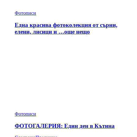
Фотописи
Една красива фотоколекция от сърни,
елени, лисици и …още нещо
Фотописи
ФОТОГАЛЕРИЯ: Един ден в Кътина