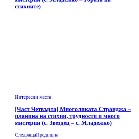
стихиите)
Интересни места
[Част Четвърта] Многоликата Странджа –
планина на стихии, трудности и много
мистерии (с. Звездец – с. Младежко)
Следваща
Предишна