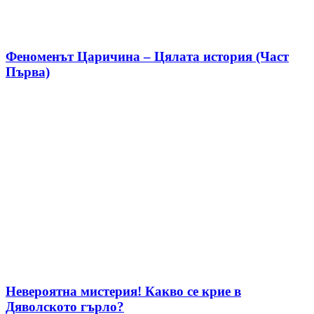
Феноменът Царичина – Цялата история (Част
Първа)
Невероятна мистерия! Какво се крие в
Дяволското гърло?