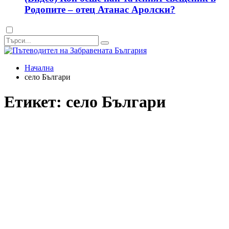
Родопите – отец Атанас Аролски?
Dark
mode
Начална
село Българи
Етикет:
село Българи