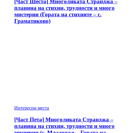
[Част Шеста] Многоликата Странджа –
планина на стихии, трудности и много
мистерии (Гората на стихиите – с.
Граматиково)
Интересни места
[Част Пета] Многоликата Странджа –
планина на стихии, трудности и много
мистерии (с. Младежко – Гората на