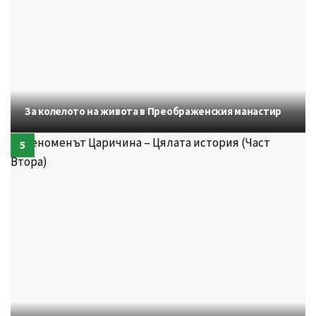
За колелото на живота в Преображенския манастир