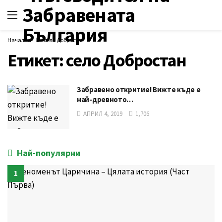
Начална
село Добростан
Етикет:
село Добростан
Забравено откритие! Вижте къде е
най-древното…
АПРИЛ 4, 2019
1,706
Най-популярни