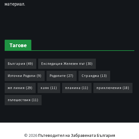
материал.
Тагове
България
(49)
Експедиция Железен път
(30)
Източни Родопи
(9)
Родопите
(27)
Странджа
(13)
жп линия
(29)
каяк
(11)
планина
(11)
приключения
(18)
пътешествия
(11)
© 2026
Пътеводител на Забравената България