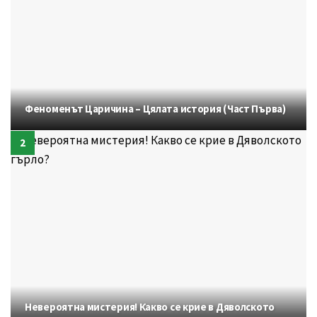
Феноменът Царичина – Цялата история (Част Първа)
Невероятна мистерия! Какво се крие в Дяволското