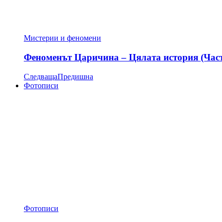
Мистерии и феномени
Феноменът Царичина – Цялата история (Час
Следваща
Предишна
Фотописи
Фотописи