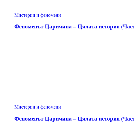
Мистерии и феномени
Феноменът Царичина – Цялата история (Част
Мистерии и феномени
Феноменът Царичина – Цялата история (Част