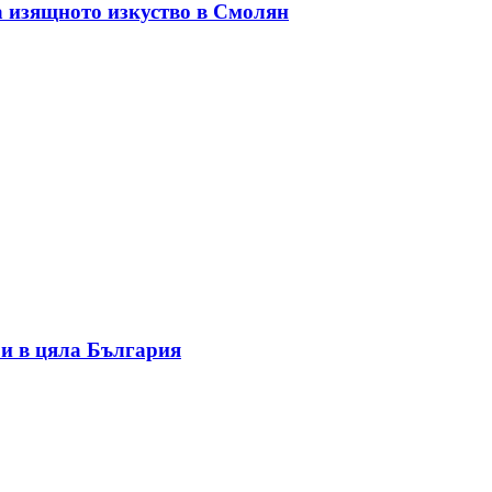
а изящното изкуство в Смолян
и в цяла България