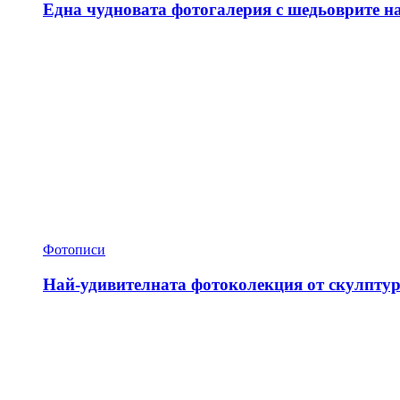
Една чудновата фотогалерия с шедьоврите н
Фотописи
Най-удивителната фотоколекция от скулптур