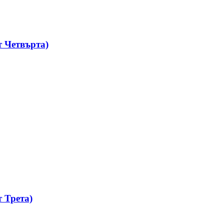
 Четвърта)
 Трета)