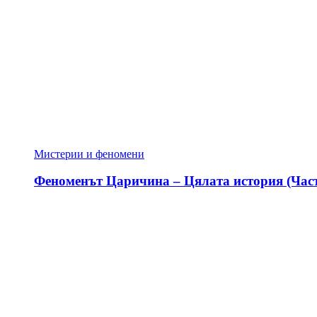
Мистерии и феномени
Феноменът Царичина – Цялата история (Част