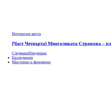
Интересни места
[Част Четвърта] Многоликата Странджа – пла
Следваща
Предишна
Експедиции
Мистерии и феномени