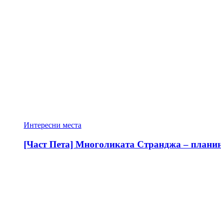
Интересни места
[Част Пета] Многоликата Странджа – планина