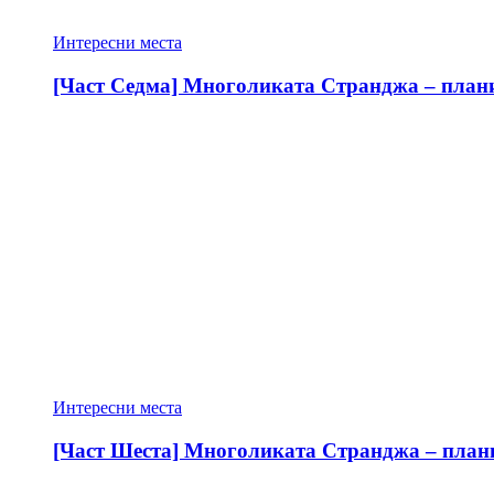
Интересни места
[Част Седма] Многоликата Странджа – планин
Интересни места
[Част Шеста] Многоликата Странджа – планин