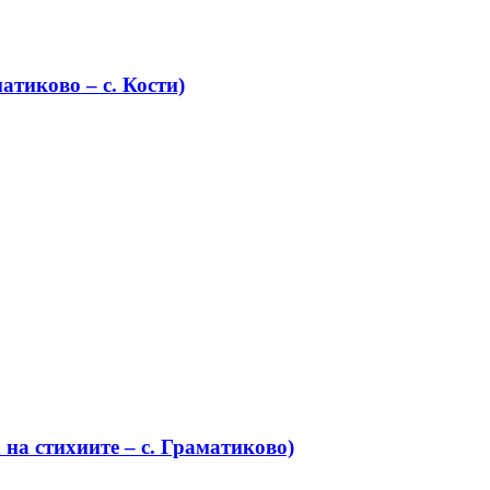
атиково – с. Кости)
на стихиите – с. Граматиково)