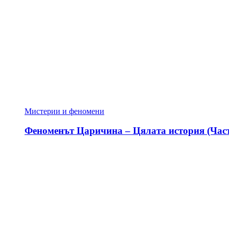
Мистерии и феномени
Феноменът Царичина – Цялата история (Част