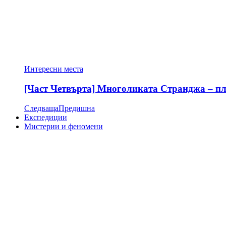
Интересни места
[Част Четвърта] Многоликата Странджа – пла
Следваща
Предишна
Експедиции
Мистерии и феномени