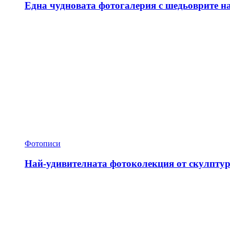
Една чудновата фотогалерия с шедьоврите н
Фотописи
Най-удивителната фотоколекция от скулптур