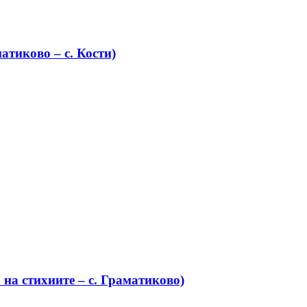
атиково – с. Кости)
на стихиите – с. Граматиково)