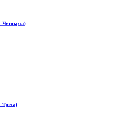
 Четвърта)
 Трета)