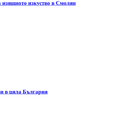
а изящното изкуство в Смолян
и в цяла България