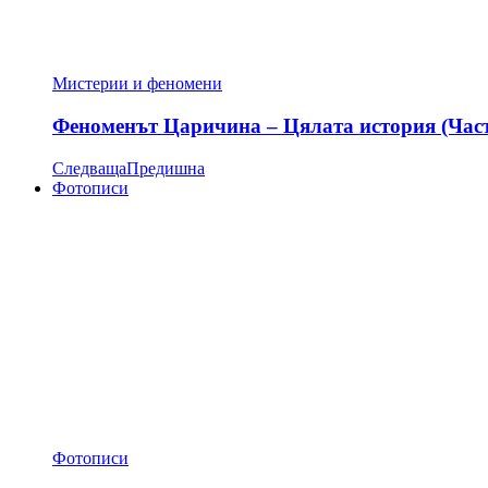
Мистерии и феномени
Феноменът Царичина – Цялата история (Час
Следваща
Предишна
Фотописи
Фотописи