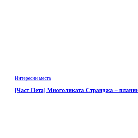
Интересни места
[Част Пета] Многоликата Странджа – планина