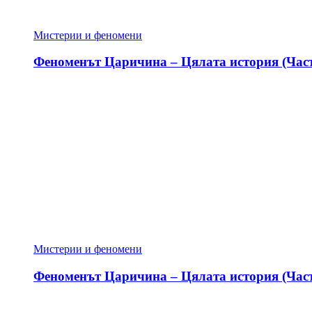
Мистерии и феномени
Феноменът Царичина – Цялата история (Част
Мистерии и феномени
Феноменът Царичина – Цялата история (Част