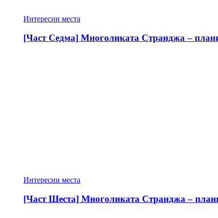
Интересни места
[Част Седма] Многоликата Странджа – планин
Интересни места
[Част Шеста] Многоликата Странджа – планин