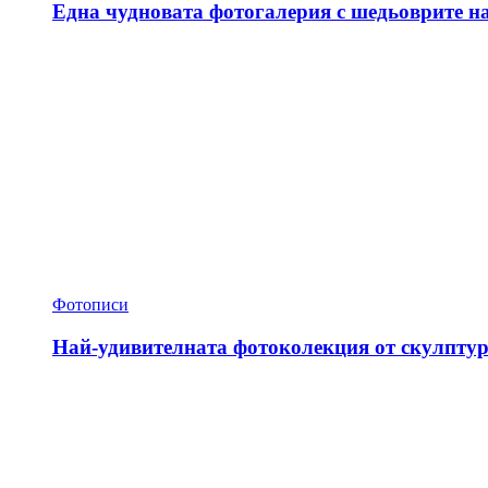
Една чудновата фотогалерия с шедьоврите н
Фотописи
Най-удивителната фотоколекция от скулптур