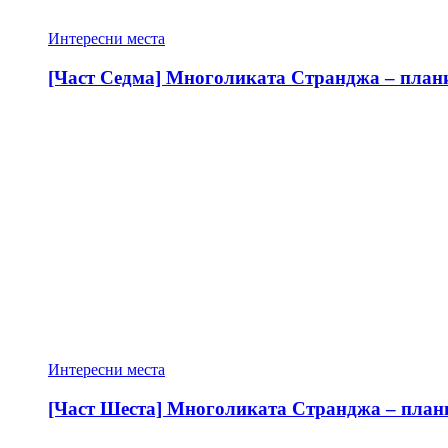
Интересни места
[Част Седма] Многоликата Странджа – планин
Интересни места
[Част Шеста] Многоликата Странджа – планин