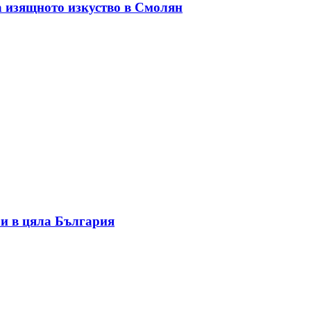
а изящното изкуство в Смолян
и в цяла България