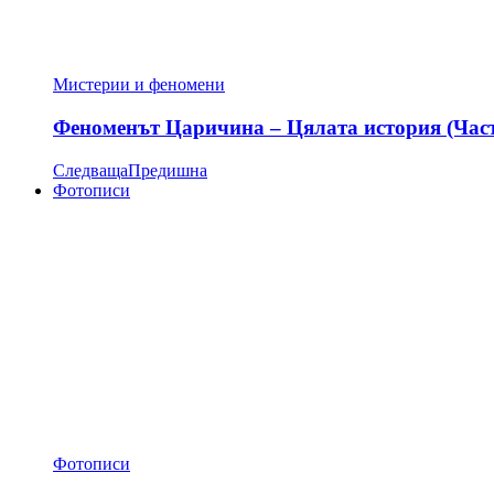
Мистерии и феномени
Феноменът Царичина – Цялата история (Час
Следваща
Предишна
Фотописи
Фотописи