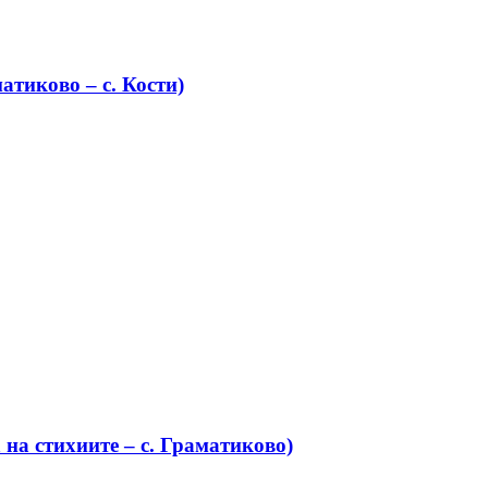
атиково – с. Кости)
на стихиите – с. Граматиково)