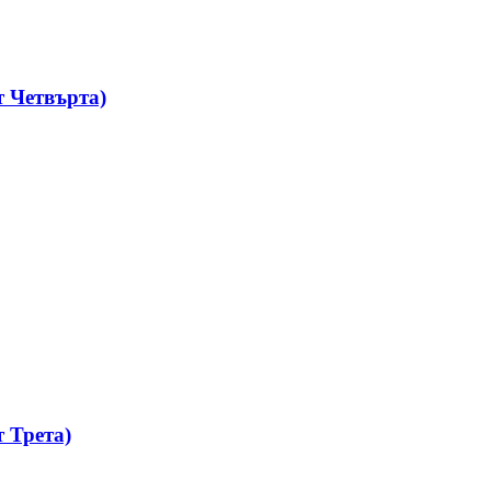
 Четвърта)
 Трета)