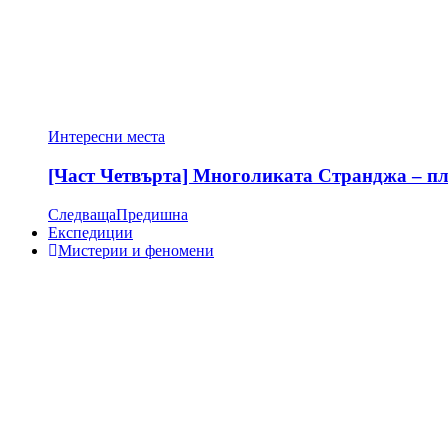
Интересни места
[Част Четвърта] Многоликата Странджа – пла
Следваща
Предишна
Експедиции
Мистерии и феномени