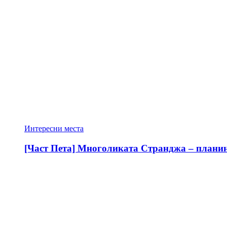
Интересни места
[Част Пета] Многоликата Странджа – планина