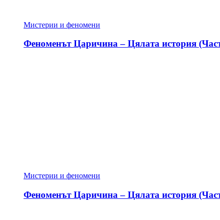
Мистерии и феномени
Феноменът Царичина – Цялата история (Част
Мистерии и феномени
Феноменът Царичина – Цялата история (Част