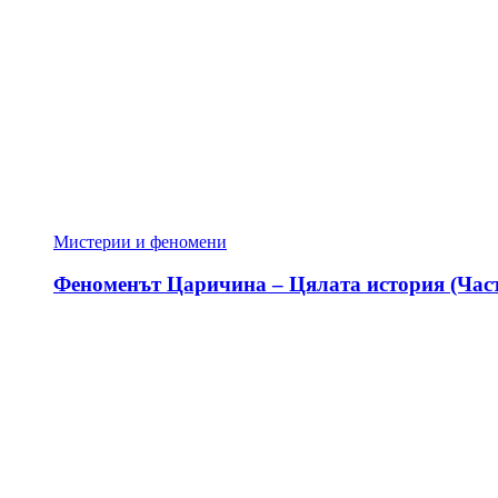
Мистерии и феномени
Феноменът Царичина – Цялата история (Част