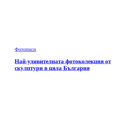
Фотописи
Най-удивителната фотоколекция от
скулптури в цяла България