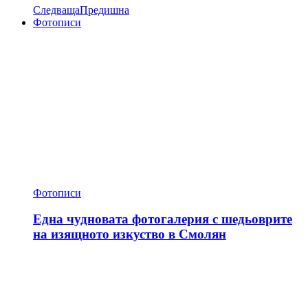
Следваща
Предишна
Фотописи
Фотописи
Една чудновата фотогалерия с шедьоврите
на изящното изкуство в Смолян