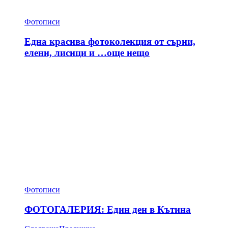
Фотописи
Една красива фотоколекция от сърни,
елени, лисици и …още нещо
Фотописи
ФОТОГАЛЕРИЯ: Един ден в Кътина