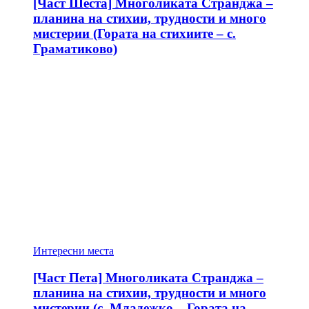
[Част Шеста] Многоликата Странджа –
планина на стихии, трудности и много
мистерии (Гората на стихиите – с.
Граматиково)
Интересни места
[Част Пета] Многоликата Странджа –
планина на стихии, трудности и много
мистерии (с. Младежко – Гората на