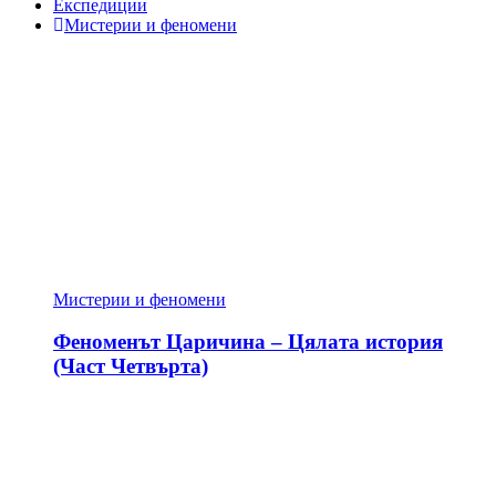
Експедиции
Мистерии и феномени
Мистерии и феномени
Феноменът Царичина – Цялата история
(Част Четвърта)