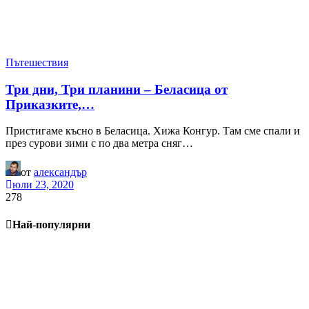
Пътешествия
Три дни, Три планини – Беласица от
Приказките,…
Пристигаме късно в Беласица. Хижа Конгур. Там сме спали и
през сурови зими с по два метра сняг…
от
александър
юли 23, 2020
278
Най-популярни