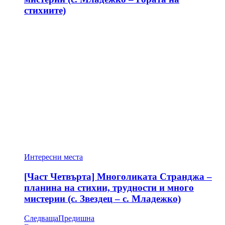
стихиите)
Интересни места
[Част Четвърта] Многоликата Странджа –
планина на стихии, трудности и много
мистерии (с. Звездец – с. Младежко)
Следваща
Предишна