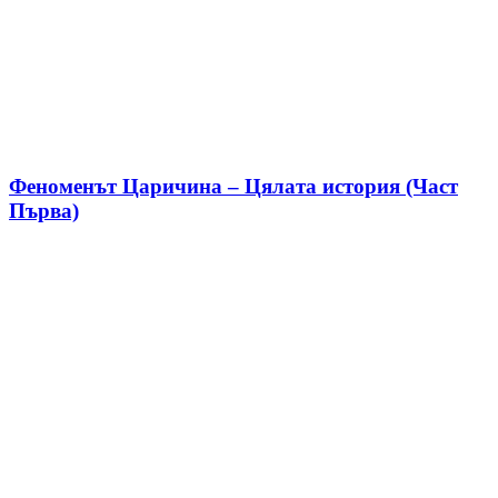
Феноменът Царичина – Цялата история (Част
Първа)