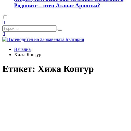
Родопите – отец Атанас Аролски?
Dark
mode
Начална
Хижа Конгур
Етикет:
Хижа Конгур