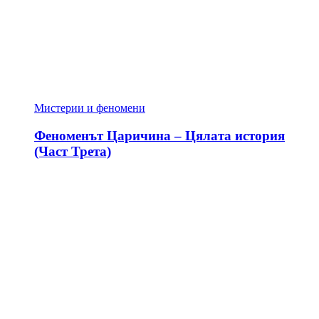
Мистерии и феномени
Феноменът Царичина – Цялата история
(Част Трета)