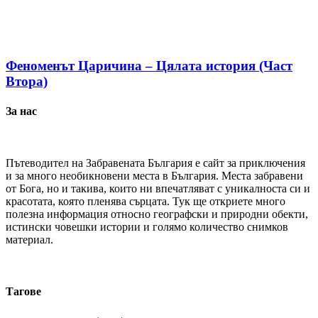
Феноменът Царичина – Цялата история (Част
Втора)
За нас
Пътеводител на Забравената България е сайт за приключения
и за много необикновени места в България. Места забравени
от Бога, но и такива, които ни впечатляват с уникалноста си и
красотата, която пленява сърцата. Тук ще откриете много
полезна информация относно географски и природни обекти,
истински човешки истории и голямо количество снимков
материал.
Тагове