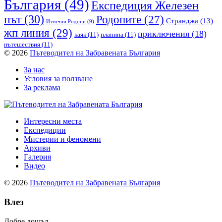
България
(49)
Експедиция Железен
път
(30)
Родопите
(27)
Странджа
(13)
Източни Родопи
(9)
жп линия
(29)
приключения
(18)
каяк
(11)
планина
(11)
пътешествия
(11)
© 2026
Пътеводител на Забравената България
За нас
Условия за ползване
За реклама
Интересни места
Експедиции
Мистерии и феномени
Архиви
Галерия
Видео
© 2026
Пътеводител на Забравената България
Влез
Добре дошъл