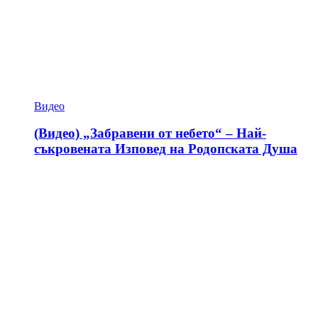
Видео
(Видео) „Забравени от небето“ – Най-
съкровената Изповед на Родопската Душа