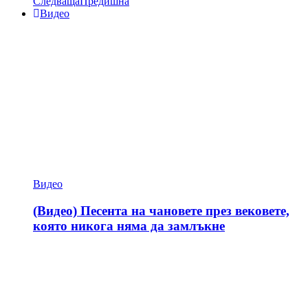
Следваща
Предишна
Видео
Видео
(Видео) Песента на чановете през вековете,
която никога няма да замлъкне