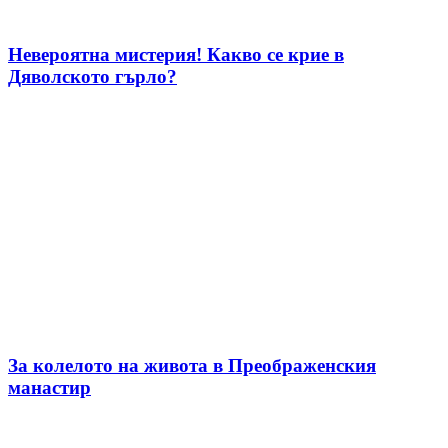
Невероятна мистерия! Какво се крие в
Дяволското гърло?
За колелото на живота в Преображенския
манастир