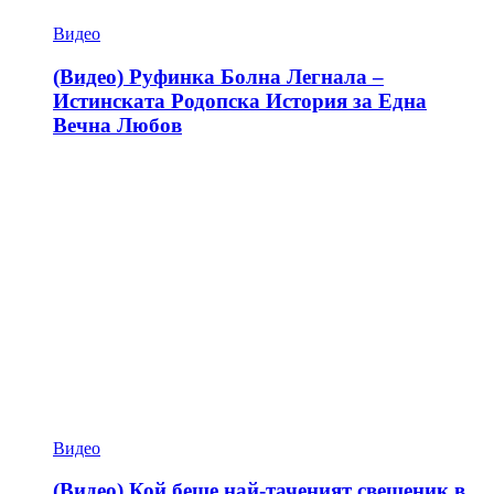
Видео
(Видео) Руфинка Болна Легнала –
Истинската Родопска История за Една
Вечна Любов
Видео
(Видео) Кой беше най-таченият свещеник в