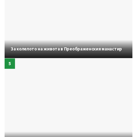
За колелото на живота в Преображенския манастир