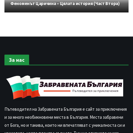
Феноменът Царичина – Цялата история (Част Втора)
За нас
Пътеводител на Забравената България е сайт за приключения
и за много необикновени места в България. Места забравени
от Бога, но и такива, които ни впечатляват с уникалноста си и