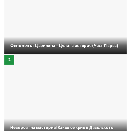
Феноменът Царичина – Цялата история (Част Първа)
Невероятна мистерия! Какво се крие в Дяволското