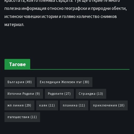
красотата, която пленява сърцата. Тук ще откриете много
полезна информация относно географски и природни обекти,
истински човешки истории и голямо количество снимков
материал.
Тагове
България
(49)
Експедиция Железен път
(30)
Източни Родопи
(9)
Родопите
(27)
Странджа
(13)
жп линия
(29)
каяк
(11)
планина
(11)
приключения
(18)
пътешествия
(11)