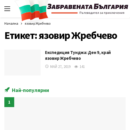
Начална
язовир Жребчево
Етикет:
язовир Жребчево
Експедиция Тунджа: Ден 9, край
язовир Жребчево
МАЙ 27, 2019
141
Най-популярни