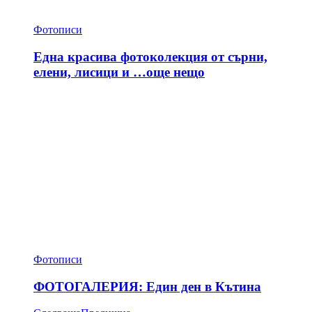
Фотописи
Една красива фотоколекция от сърни,
елени, лисици и …още нещо
Фотописи
ФОТОГАЛЕРИЯ: Един ден в Кътина