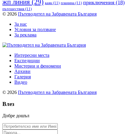
жп линия
(29)
приключения
(18)
каяк
(11)
планина
(11)
пътешествия
(11)
© 2026
Пътеводител на Забравената България
За нас
Условия за ползване
За реклама
Интересни места
Експедиции
Мистерии и феномени
Архиви
Галерия
Видео
© 2026
Пътеводител на Забравената България
Влез
Добре дошъл