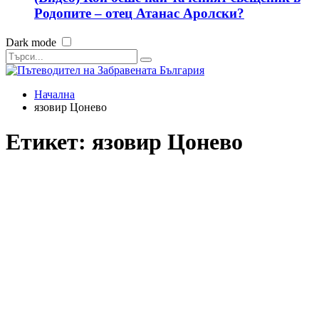
Родопите – отец Атанас Аролски?
Dark mode
Начална
язовир Цонево
Етикет:
язовир Цонево