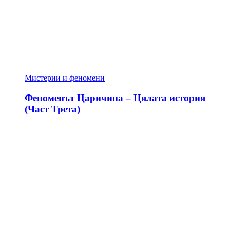
Мистерии и феномени
Феноменът Царичина – Цялата история
(Част Трета)