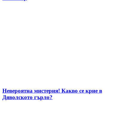
Невероятна мистерия! Какво се крие в
Дяволското гърло?