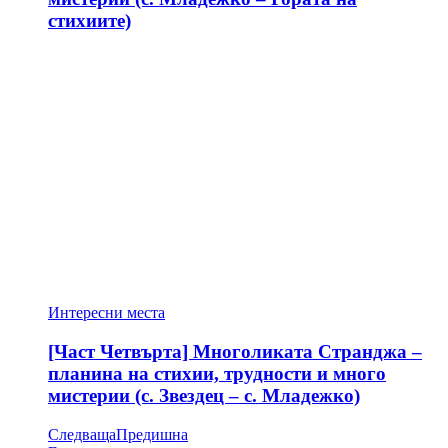
стихиите)
Интересни места
[Част Четвърта] Многоликата Странджа –
планина на стихии, трудности и много
мистерии (с. Звездец – с. Младежко)
Следваща
Предишна