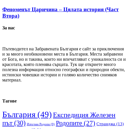
Феноменът Царичина – Цялата история (Част
Втора)
За нас
Пътеводител на Забравената България е сайт за приключения
и за много необикновени места в България. Места забравени
от Бога, но и такива, които ни впечатляват с уникалноста си и
красотата, която пленява сърцата. Тук ще откриете много
полезна информация относно географски и природни обекти,
истински човешки истории и голямо количество снимков
материал.
Тагове
България
(49)
Експедиция Железен
път
(30)
Родопите
(27)
Странджа
(13)
Източни Родопи
(9)