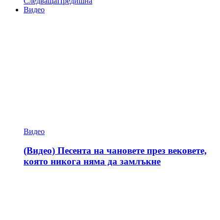
Следваща
Предишна
Видео
Видео
(Видео) Песента на чановете през вековете,
която никога няма да замлъкне