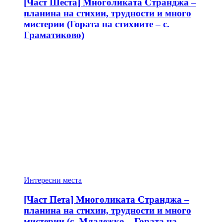
[Част Шеста] Многоликата Странджа –
планина на стихии, трудности и много
мистерии (Гората на стихиите – с.
Граматиково)
Интересни места
[Част Пета] Многоликата Странджа –
планина на стихии, трудности и много
мистерии (с. Младежко – Гората на