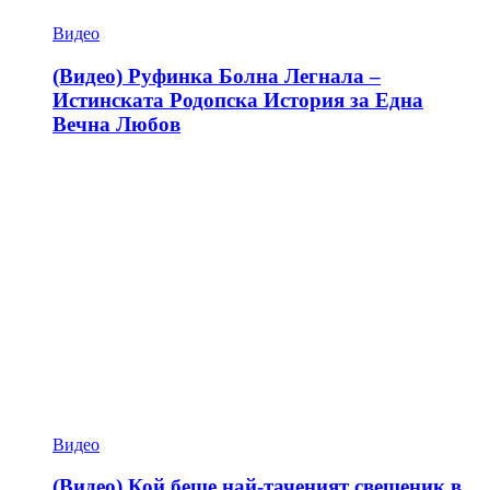
Видео
(Видео) Руфинка Болна Легнала –
Истинската Родопска История за Една
Вечна Любов
Видео
(Видео) Кой беше най-таченият свещеник в