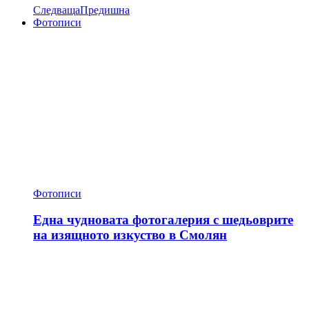
Следваща
Предишна
Фотописи
Фотописи
Една чудновата фотогалерия с шедьоврите
на изящното изкуство в Смолян