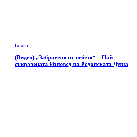
Видео
(Видео) „Забравени от небето“ – Най-
съкровената Изповед на Родопската Душа