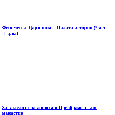
Феноменът Царичина – Цялата история (Част
Първа)
За колелото на живота в Преображенския
манастир