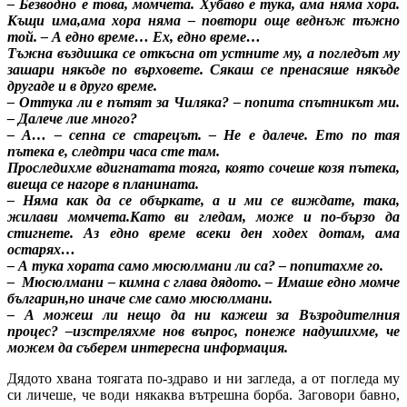
– Безводно е това, момчета. Хубаво е тука, ама няма хора.
Къщи има,ама хора няма – повтори още веднъж тъжно
той. – А едно време… Ех, едно време…
Тъжна въздишка се откъсна от устните му, а погледът му
зашари някъде по върховете. Сякаш се пренасяше някъде
другаде и в друго време.
– Оттука ли е пътят за Чиляка? – попита спътникът ми.
– Далече лие много?
– А… – сепна се старецът. – Не е далече. Ето по тая
пътека е, следтри часа сте там.
Проследихме вдигнатата тояга, която сочеше козя пътека,
виеща се нагоре в планината.
– Няма как да се объркате, а и ми се виждате, така,
жилави момчета.Като ви гледам, може и по-бързо да
стигнете. Аз едно време всеки ден ходех дотам, ама
остарях…
– А тука хората само мюсюлмани ли са? – попитахме го.
– Мюсюлмани – кимна с глава дядото. – Имаше едно момче
българин,но иначе сме само мюсюлмани.
– А можеш ли нещо да ни кажеш за Възродителния
процес? –изстреляхме нов въпрос, понеже надушихме, че
можем да съберем интересна информация.
Дядото хвана тоягата по-здраво и ни загледа, а от погледа му
си личеше, че води някаква вътрешна борба. Заговори бавно,