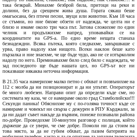
така безкрай. Минахме безброй била, притоци на реки и
долини, без да срещнем жива душа. Гората сякаш беше
омагьосана, без птичи песни, звуци или животни. Към 18 часа
се стъмни, но ние бяхме обзети от надежда, че целта ни е
близо и имаме около три часа път. Затова сложихме по един
челник и продължихме напред, уповавайки се на
координатите на GPS-а. По едно време нещата станаха
безнадеждни. Всяка пътека, която следвахме, завършваше с
урва, право надолу към нищото. Всеки наклон беше като
пързалка и ние знаехме, че ще бъде чудо, ако не се изтърколим
надолу по него. Преминавахме било след било с надеждата, че
зад последното ще бъде нашата цел, но GPS-ът все ни
показваше някаква неточна информация.
В 21.35 часа намерихме малко петно с обхват и позвънихме на
112 с молба да ни позиционират и да ни упътят. Операторът
бе много любезен. Направи опит да определи къде сме, но
системата му каза, че се намираме около град Стамболийски!!!
Секунди паника! Обяснихме му с по-голяма точност къде се
намираме и човекът ни свърза с дежурен в РПУ Кърджали, за
да ни дадат съвет накъде да вървим, понеже познавали района
по-добре. Проведохме 10-минутен разговор с полицая, който
държеше да се увери, че сме добре. Помоли ни да стоим на
това място, за да не губим обхват, да пазим батерията на
мобилния телефон, както и да се опитаме да запазим телесната