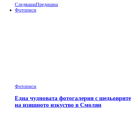
Следваща
Предишна
Фотописи
Фотописи
Една чудновата фотогалерия с шедьоврите
на изящното изкуство в Смолян