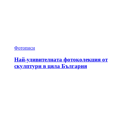
Фотописи
Най-удивителната фотоколекция от
скулптури в цяла България