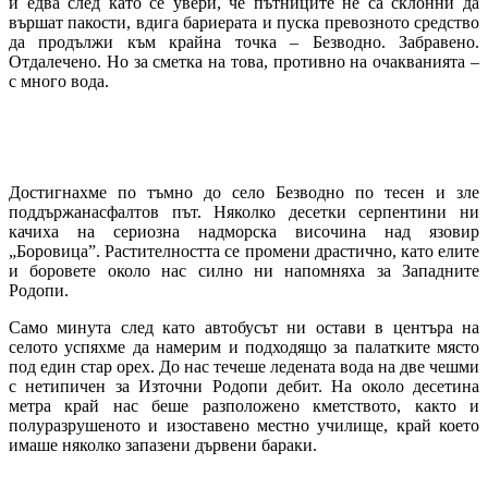
и едва след като се увери, че пътниците не са склонни да
вършат пакости, вдига бариерата и пуска превозното средство
да продължи към крайна точка – Безводно. Забравено.
Отдалечено. Но за сметка на това, противно на очакванията –
с много вода.
Достигнахме по тъмно до село Безводно по тесен и зле
поддържанасфалтов път. Няколко десетки серпентини ни
качиха на сериозна надморска височина над язовир
„Боровица”. Растителността се промени драстично, като елите
и боровете около нас силно ни напомняха за Западните
Родопи.
Само минута след като автобусът ни остави в центъра на
селото успяхме да намерим и подходящо за палатките място
под един стар орех. До нас течеше ледената вода на две чешми
с нетипичен за Източни Родопи дебит. На около десетина
метра край нас беше разположено кметството, както и
полуразрушеното и изоставено местно училище, край което
имаше няколко запазени дървени бараки.