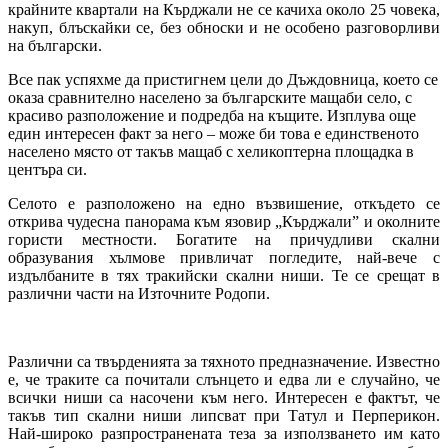
крайните квартали на Кърджали не се качиха около 25 човека,
накуп, блъскайки се, без обноски и не особено разговорливи
на български.
Все пак успяхме да пристигнем цели до Дъждовница, което се
оказа сравнително населено за българските мащаби село, с
красиво разположение и подредба на къщите. Изплува още
един интересен факт за него – може би това е единственото
населено място от такъв мащаб с хеликоптерна площадка в
центъра си.
Селото е разположено на едно възвишение, откъдето се
открива чудесна панорама към язовир „Кърджали” и околните
гористи местности. Богатите на причудливи скални
образувания хълмове привличат погледите, най-вече с
издълбаните в тях тракийски скални ниши. Те се срещат в
различни части на Източните Родопи.
Различни са твърденията за тяхното предназначение. Известно
е, че траките са почитали слънцето и едва ли е случайно, че
всички ниши са насочени към него. Интересен е фактът, че
такъв тип скални ниши липсват при Татул и Перперикон.
Най-широко разпространената теза за използването им като