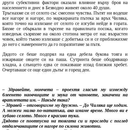
други субективни фактори оказали влияние върху броя на
населението и днес в Безводно живеят около 40 души.
Тръгнахме си от селото със смесени чувства. Пътят ни водеше
все нагоре и нагоре, по маркираната пътека за връх Чиляка,
която точно на излизане от селото се изгуби нейде в гората.
Бяхме се объркали в търсене на правилната посока, когато
изведнъж съзряхме на около стотина метра от нас възрастен
човек, който тъкмо излизаше с добитъка си и се приближихме
до него с намерението да го поразпитаме за пътя.
Дядото се беше подпрял на една дебела букова тояга и
изкарваше овцете си на паша. Сутринта беше ободряващо
хладна, а слънцето едва се показваше иззад близкия хребет.
Очертаваше се още един дълъг и горещ ден.
– Здравейте, момчета – проехтя гласът му измежду
блеенето наовчиците и звука от чановете, закачени на
вратлетата им. – Накъде така?
– Здравей – отговорихме му дружно. – До Чиляка ще ходим.
А можеи малко по-нататъка, ако имаме време. Много ви е
хубаво селото. Много е красиво тука.
Дядото се поотпусна на тоягата си и проследи с поглед
отдалечаващите се нагоре по склона животни.