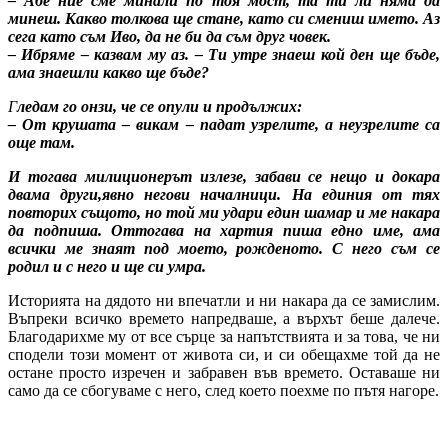
– Абе ние сме минали по тоя мост, та ти ли няма да
минеш. Какво толкова ще стане, като си смениш името. Аз
сега като съм Иво, да не би да съм друг човек.
– Ибряме – казвам му аз. – Ти утре знаеш кой ден ще бъде,
ама знаешли какво ще бъде?
Г
ледам го онзи, че се опули и продължих:
– От крушата – викам – падат узрелите, а неузрелите са
още там.
И тогава милиционерът излезе, забави се нещо и докара
двама други,явно негови началници. На единия от тях
повторих същото, но той ми удари един шамар и ме накара
да подпиша. Оттогава на хартия пиша едно име, ама
всички ме знаят под моето, рожденото. С него съм се
родил и с него и ще си умра.
Историята на дядото ни впечатли и ни накара да се замислим.
Въпреки всичко времето напредваше, а върхът беше далече.
Благодарихме му от все сърце за напътствията и за това, че ни
сподели този момент от живота си, и си обещахме той да не
остане просто изречен и забравен във времето. Оставаше ни
само да се сбогуваме с него, след което поехме по пътя нагоре.