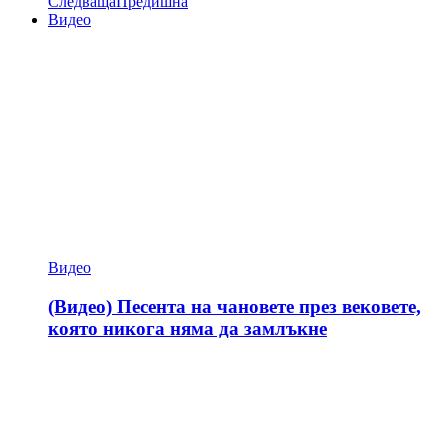
Следваща
Предишна
Видео
Видео
(Видео) Песента на чановете през вековете,
която никога няма да замлъкне