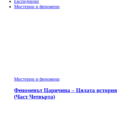
Експедиции
Мистерии и феномени
Мистерии и феномени
Феноменът Царичина – Цялата история
(Част Четвърта)