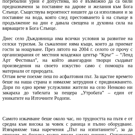
погребални урни е допустима, но е възможно да са били
предназначени за поставяне на дарове и желания към Бога
Слънце. Съществува вероятност нишите да са използвани и за
поставяне на вода, която след престояването ù на слънце в
продължение на дни е давала свещена и духовна сила на
вярващите в Бога Слънце.
Днес село Дъждовница има всички условия за развитие на
селски туризъм. За съжаление няма къщи, които да приемат
гости за нощуване. През лятото на 2004 г. селото се прочу с
организирания от местния младежки център “Кръг” – “Ленд
Арт Фестивал”, на който авангардни творци създават
произведения на своето изкуство само с помощта на
материали от природата.
Оттам вече поехме пеш по асфалтовия път. За щастие времето
беше на наша страна и нямахме затрудния с придвижването.
Дори по едно време услужливи жители на село Ненково ни
закараха до табелата за пещера „Утробата” – един от
уникатите на Източните Родопи.
Самото изкачване беше около час, но трудността на пътя е от
средна към висока за човек с раница и пълно оборудване.
Извървяхме така наречения „Път на изпитанието”, за да
стигнем до беседка малко преди самата пещера. Оставихме