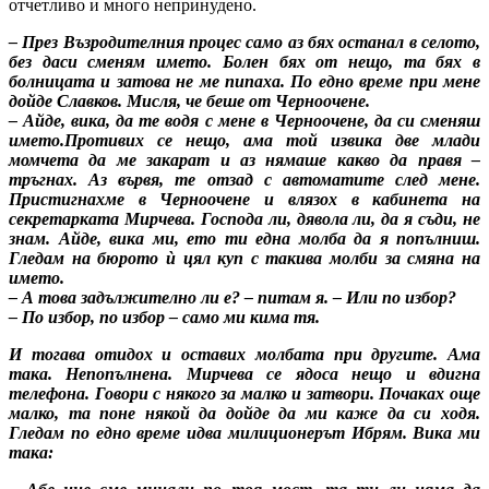
отчетливо и много непринудено.
– През Възродителния процес само аз бях останал в селото,
без даси сменям името. Болен бях от нещо, та бях в
болницата и затова не ме пипаха. По едно време при мене
дойде Славков. Мисля, че беше от Черноочене.
– Айде, вика, да те водя с мене в Черноочене, да си сменяш
името.Противих се нещо, ама той извика две млади
момчета да ме закарат и аз нямаше какво да правя –
тръгнах. Аз вървя, те отзад с автоматите след мене.
Пристигнахме в Черноочене и влязох в кабинета на
секретарката Мирчева. Господа ли, дявола ли, да я съди, не
знам. Айде, вика ми, ето ти една молба да я попълниш.
Гледам на бюрото ù цял куп с такива молби за смяна на
името.
– А това задължително ли е? – питам я. – Или по избор?
– По избор, по избор – само ми кима тя.
И тогава отидох и оставих молбата при другите. Ама
така. Непопълнена. Мирчева се ядоса нещо и вдигна
телефона. Говори с някого за малко и затвори. Почаках още
малко, та поне някой да дойде да ми каже да си ходя.
Гледам по едно време идва милиционерът Ибрям. Вика ми
така: