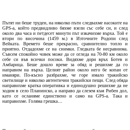
Пътят ни беше труден, на няколко пъти следвахме насоките на
GPS-а, който предвидливо бяхме взели със себе си, и след
около два часа и петдесет минути път изкачихме върха. Той е
втори по височина (1459 м.) в Източните Родопи след
Вейката. Времето беше прекрасно, сравнително топло и
приятно. Отдадохме се на снимки. Гледката бе несравнима.
Съвсем спокойно човек може да се огледа на 70-80 км около
себе си във всички посоки. Видяхме дори връх Ботев и
Амбарица. Беше дошло време за обяд и решихме да го
направим на върха. Целият район около него бе копан от
иманяри. По-късно разбрахме, че горе имало тракийско
светилище и няколко автентични тракийски пещи. След обяда
направихме кратка оперативка и единодушно решихме да не
ходим в село Планинско, а направо да слезем към Рибен дол,
като се осланяме единствено и само на GPS-а. Така и
направихме. Голяма грешка…