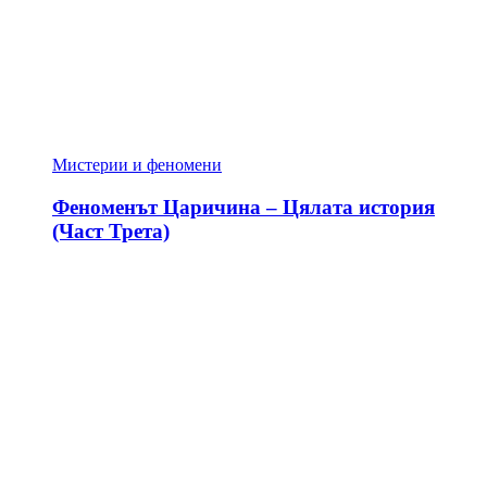
Мистерии и феномени
Феноменът Царичина – Цялата история
(Част Трета)