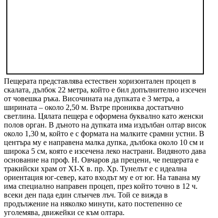
Пещерата представлява естествен хоризонтален процеп в
скалата, дълбок 22 метра, който е бил допълнително изсечен
от човешка ръка. Височината на дупката е 3 метра, а
ширината – около 2,50 м. Вътре прониква достатъчно
светлина. Цялата пещера е оформена буквално като женски
полов орган. В дъното на дупката има издълбан олтар висок
около 1,30 м, който е с формата на малките срамни устни. В
центъра му е направена малка дупка, дълбока около 10 см и
широка 5 см, която е изсечена леко настрани. Видяното дава
основание на проф. Н. Овчаров да прецени, че пещерата е
тракийски храм от ХI-Х в. пр. Хр. Тунелът е с идеална
ориентация юг-север, като входът му е от юг. На тавана му
има специално направен процеп, през който точно в 12 ч.
всеки ден пада един слънчев лъч. Той се вижда в
продължение на няколко минути, като постепенно се
уголемява, движейки се към олтара.