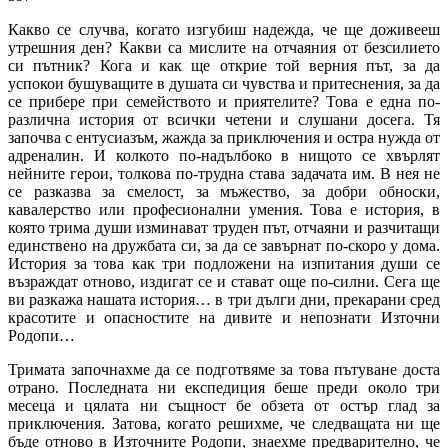
Какво се случва, когато изгубиш надежда, че ще доживееш
утрешния ден? Какви са мислите на отчаяния от безсилието
си пътник? Кога и как ще открие той верния път, за да
успокои бушуващите в душата си чувства и притеснения, за да
се прибере при семейството и приятелите? Това е една по-
различна история от всички четени и слушани досега. Тя
започва с ентусиазъм, жажда за приключения и остра нужда от
адреналин. И колкото по-надълбоко в нищото се хвърлят
нейните герои, толкова по-трудна става задачата им. В нея не
се разказва за смелост, за мъжество, за добри обноски,
кавалерство или професионални умения. Това е история, в
която трима души изминават труден път, отчаяни и разчитащи
единствено на дружбата си, за да се завърнат по-скоро у дома.
История за това как три подложени на изпитания души се
възраждат отново, издигат се и стават още по-силни. Сега ще
ви разкажа нашата история… в три дълги дни, прекарани сред
красотите и опасностите на дивите и непознати Източни
Родопи…
Тримата започнахме да се подготвяме за това пътуване доста
отрано. Последната ни експедиция беше преди около три
месеца и цялата ни същност бе обзета от остър глад за
приключения. Затова, когато решихме, че следващата ни ще
бъде отново в Източните Родопи, знаехме предварително, че