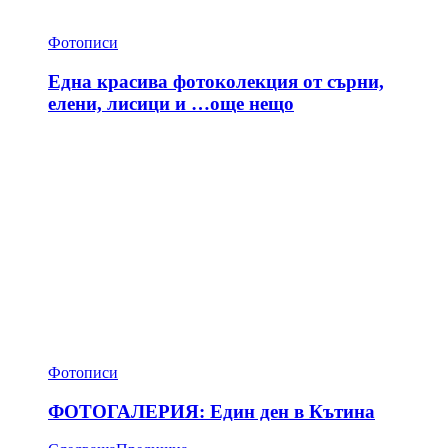
Фотописи
Една красива фотоколекция от сърни,
елени, лисици и …още нещо
Фотописи
ФОТОГАЛЕРИЯ: Един ден в Кътина