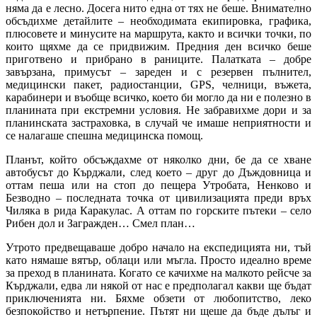
няма да е лесно. Досега нито една от тях не беше. Внимателно
обсъдихме детайлите – необходимата екипировка, графика,
плюсовете и минусите на маршрута, както и всички точки, по
които щяхме да се придвижим. Предния ден всичко беше
приготвено и прибрано в раниците. Палатката – добре
завързана, примусът – зареден и с резервен пълнител,
медицински пакет, радиостанции, GPS, челници, въжета,
карабинери и въобще всичко, което би могло да ни е полезно в
планината при екстремни условия. Не забравихме дори и за
планинската застраховка, в случай че имаше неприятности и
се налагаше спешна медицинска помощ.
Планът, който обсъждахме от няколко дни, бе да се хване
автобусът до Кърджали, след което – друг до Дъждовница и
оттам пеша или на стоп до пещера Утробата, Ненково и
Безводно – последната точка от цивилизацията преди връх
Чиляка в рида Каракулас. А оттам по горските пътеки – село
Рибен дол и Загражден… Смел план…
Утрото предвещаваше добро начало на експедицията ни, тъй
като нямаше вятър, облаци или мъгла. Просто идеално време
за преход в планината. Когато се качихме на малкото рейсче за
Кърджали, едва ли някой от нас е предполагал какви ще бъдат
приключенията ни. Бяхме обзети от любопитство, леко
безпокойство и нетърпение. Пътят ни щеше да бъде дълъг и