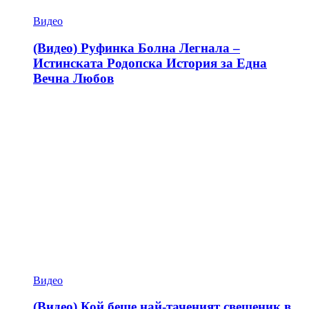
Видео
(Видео) Руфинка Болна Легнала –
Истинската Родопска История за Една
Вечна Любов
Видео
(Видео) Кой беше най-таченият свещеник в