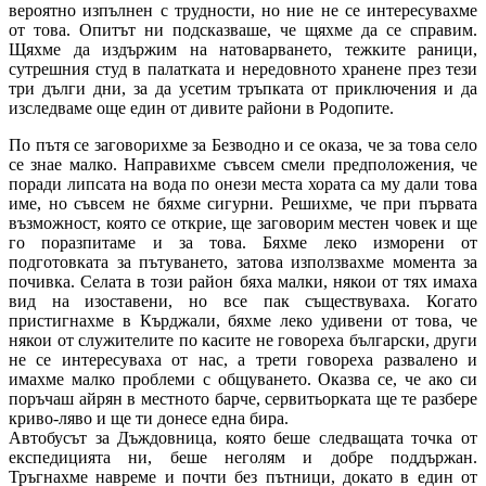
вероятно изпълнен с трудности, но ние не се интересувахме
от това. Опитът ни подсказваше, че щяхме да се справим.
Щяхме да издържим на натоварването, тежките раници,
сутрешния студ в палатката и нередовното хранене през тези
три дълги дни, за да усетим тръпката от приключения и да
изследваме още един от дивите райони в Родопите.
По пътя се заговорихме за Безводно и се оказа, че за това село
се знае малко. Направихме съвсем смели предположения, че
поради липсата на вода по онези места хората са му дали това
име, но съвсем не бяхме сигурни. Решихме, че при първата
възможност, която се открие, ще заговорим местен човек и ще
го поразпитаме и за това. Бяхме леко изморени от
подготовката за пътуването, затова използвахме момента за
почивка. Селата в този район бяха малки, някои от тях имаха
вид на изоставени, но все пак съществуваха. Когато
пристигнахме в Кърджали, бяхме леко удивени от това, че
някои от служителите по касите не говореха български, други
не се интересуваха от нас, а трети говореха развалено и
имахме малко проблеми с общуването. Оказва се, че ако си
поръчаш айрян в местното барче, сервитьорката ще те разбере
криво-ляво и ще ти донесе една бира.
Автобусът за Дъждовница, която беше следващата точка от
експедицията ни, беше неголям и добре поддържан.
Тръгнахме навреме и почти без пътници, докато в един от