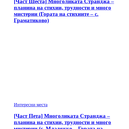
[Част Шеста] Многоликата Странджа –
планина на стихии, трудности и много
мистерии (Гората на стихиите – с.
Граматиково)
Интересни места
[Част Пета] Многоликата Странджа –
планина на стихии, трудности и много
мистерии (с. Младежко – Гората на