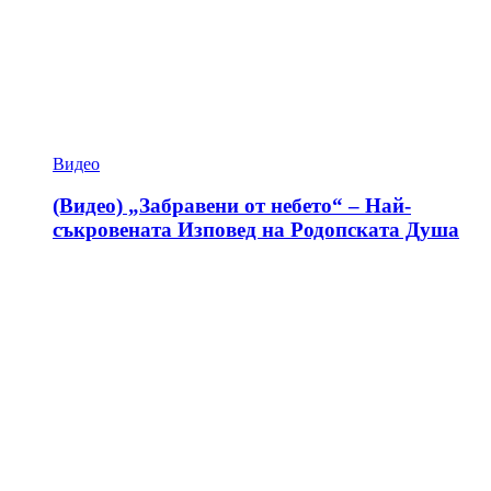
Видео
(Видео) „Забравени от небето“ – Най-
съкровената Изповед на Родопската Душа