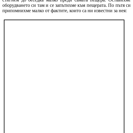
оборудването си там и се запътихме към пещерата. По пътя си
припомнихме малко от фактите, които са ни известни за нея: