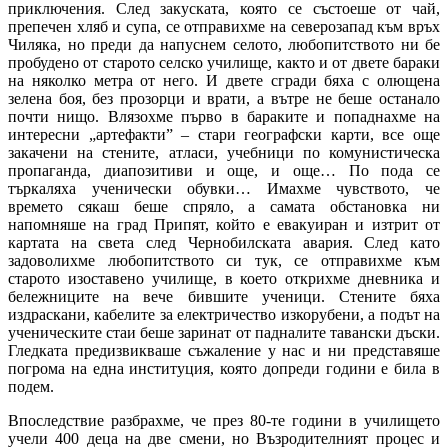
приключения. След закуската, която се състоеше от чай,
препечен хляб и супа, се отправихме на северозапад към връх
Чиляка, но преди да напуснем селото, любопитството ни бе
пробудено от старото селско училище, както и от двете бараки
на няколко метра от него. И двете сгради бяха с олющена
зелена боя, без прозорци и врати, а вътре не беше останало
почти нищо. Влязохме първо в бараките и попаднахме на
интересни „артефакти” – стари географски карти, все още
закачени на стените, атласи, учебници по комунистическа
пропаганда, диапозитиви и още, и още… По пода се
търкаляха ученически обувки… Имахме чувството, че
времето сякаш беше спряло, а самата обстановка ни
напомняше на град Припят, който е евакуиран и изтрит от
картата на света след Чернобилската авария. След като
задоволихме любопитството си тук, се отправихме към
старото изоставено училище, в което открихме дневника и
бележниците на вече бившите ученици. Стените бяха
издраскани, кабелите за електричество изкорубени, а подът на
ученическите стаи беше заринат от падналите тавански дъски.
Гледката предизвикваше съжаление у нас и ни представяше
погрома на една институция, която допреди години е била в
подем.
Впоследствие разбрахме, че през 80-те години в училището
учели 400 деца на две смени, но Възродителният процес и