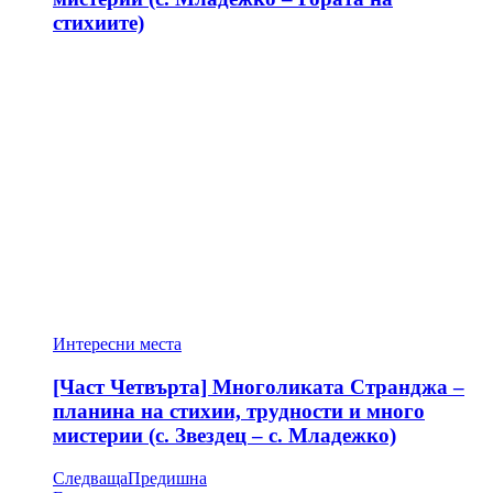
стихиите)
Интересни места
[Част Четвърта] Многоликата Странджа –
планина на стихии, трудности и много
мистерии (с. Звездец – с. Младежко)
Следваща
Предишна