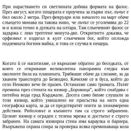
При нарастването си светлината добива формата на фалос.
През август, когато пещерата е проучена за първи път, лъчът е
бил около 2 метра. През февруари или началото на март обаче
слънцето минава на такова ниво, че лъчът се уголемява до 22
м и влиза точно в дупката на олтара. Там слънчевият фалос се
задържа с леко трептене минута-две. Откритието доказва, че
орфизмът е издигал в култ слънчевия бог, който опложда
подземната богиня майка, и това се случва в пещера.
Когато ù се наситихме, се върнахме обратно до беседката, от
която се откриваше великолепна панорамна гледка към
околните била на планината. Трябваше обаче да слизаме, за да
хванем транспорта до Безводно. Качихме се в буса, който до
село Ненково вече бе празен. Останахме само тримата. Пътят
премина през стената на язовир „Боровица”, който снабдява с
питейна вода град Кърджали. Досега само бяхме слушали за
този язовир, който умишлено не присъства на нито една
географска карта, за да се предотвратят опити за злонамерени
действия. Риболовът и къпането там са строго забранени.
Целият язовир е ограден с телена мрежа и достъпът е строго
забранен. На самата язовирна стена има караулка и бариера.
Въоръжена охрана спира за проверка всяка преминаваща кола