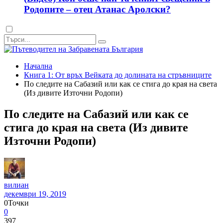
Родопите – отец Атанас Аролски?
Dark
mode
Начална
Книга 1: От връх Вейката до долината на стръвниците
По следите на Сабазий или как се стига до края на света
(Из дивите Източни Родопи)
По следите на Сабазий или как се
стига до края на света (Из дивите
Източни Родопи)
вилиан
декември 19, 2019
0
Точки
0
397