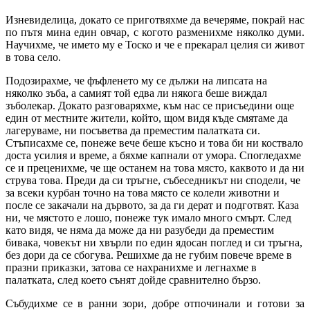
Изневиделица, докато се приготвяхме да вечеряме, покрай нас
по пътя мина един овчар, с когото разменихме няколко думи.
Научихме, че името му е Тоско и че е прекарал целия си живот
в това село.
Подозирахме, че фъфленето му се дължи на липсата на
няколко зъба, а самият той едва ли някога беше виждал
зъболекар. Докато разговаряхме, към нас се присъедини още
един от местните жители, който, щом видя къде смятаме да
лагеруваме, ни посъветва да преместим палатката си.
Стъписахме се, понеже вече беше късно и това би ни коствало
доста усилия и време, а бяхме капнали от умора. Спогледахме
се и преценихме, че ще останем на това място, каквото и да ни
струва това. Преди да си тръгне, събеседникът ни сподели, че
за всеки курбан точно на това място се колели животни и
после се закачали на дървото, за да ги дерат и подготвят. Каза
ни, че мястото е лошо, понеже тук имало много смърт. След
като видя, че няма да може да ни разубеди да преместим
бивака, човекът ни хвърли по един ядосан поглед и си тръгна,
без дори да се сбогува. Решихме да не губим повече време в
празни приказки, затова се нахранихме и легнахме в
палатката, след което сънят дойде сравнително бързо.
Събудихме се в ранни зори, добре отпочинали и готови за