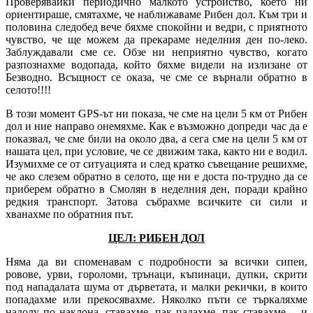
Проверявайки периодично малкото устройство, което ни
ориентираше, смятахме, че наближаваме Рибен дол. Към три и
половина следобед вече бяхме спокойни и ведри, с приятното
чувство, че ще можем да прекараме неделния ден по-леко.
Заблуждавали сме се. Обзе ни неприятно чувство, когато
разпознахме водопада, който бяхме видели на излизане от
Безводно. Всъщност се оказа, че сме се върнали обратно в
селото!!!!
В този момент GPS-ът ни показа, че сме на цели 5 км от Рибен
дол и ние направо онемяхме. Как е възможно допреди час да е
показвал, че сме били на около два, а сега сме на цели 5 км от
нашата цел, при условие, че се движим така, както ни е водил.
Изумихме се от ситуацията и след кратко съвещание решихме,
че ако слезем обратно в селото, ще ни е доста по-трудно да се
приберем обратно в Смолян в неделния ден, поради крайно
редкия транспорт. Затова събрахме всичките си сили и
хванахме по обратния път.
ЦЕЛ: РИБЕН ДОЛ
Няма да ви споменавам с подробности за всички сипеи,
ровове, урви, гороломи, трънаци, къпинаци, дупки, скрити
под нападалата шума от дърветата, и малки рекички, в които
попадахме или прекосявахме. Няколко пъти се търкаляхме
надолу по наклона, ставахме, пак падахме, пак ставахме… и