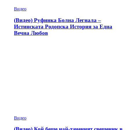
Видео
(Видео) Руфинка Болна Легнала –
Истинската Родопска История за Една
Вечна Любов
Видео
(Видео) Кой беше най-таченият свещеник в