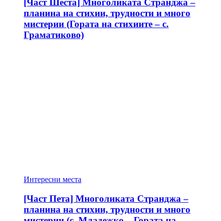
[Част Шеста] Многоликата Странджа –
планина на стихии, трудности и много
мистерии (Гората на стихиите – с.
Граматиково)
Интересни места
[Част Пета] Многоликата Странджа –
планина на стихии, трудности и много
мистерии (с. Младежко – Гората на