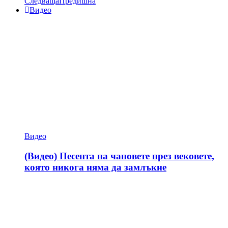
Следваща
Предишна
Видео
Видео
(Видео) Песента на чановете през вековете,
която никога няма да замлъкне