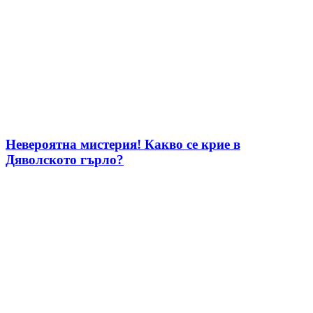
Невероятна мистерия! Какво се крие в
Дяволското гърло?