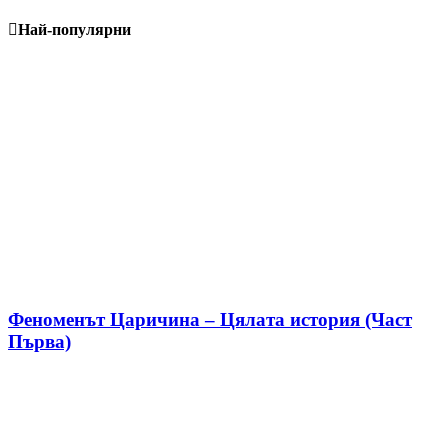
Най-популярни
Феноменът Царичина – Цялата история (Част
Първа)