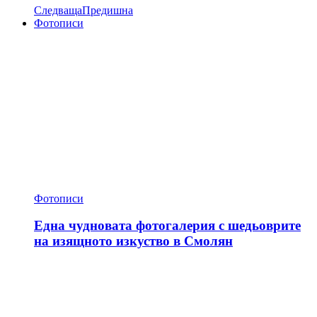
Следваща
Предишна
Фотописи
Фотописи
Една чудновата фотогалерия с шедьоврите
на изящното изкуство в Смолян