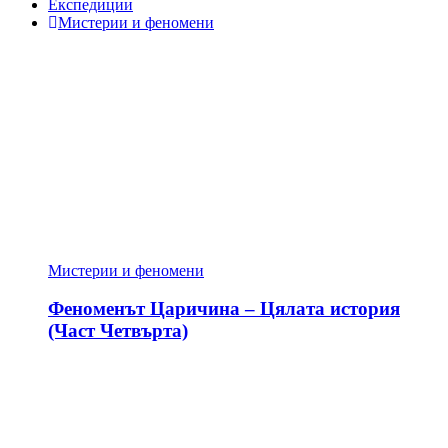
Експедиции
Мистерии и феномени
Мистерии и феномени
Феноменът Царичина – Цялата история
(Част Четвърта)