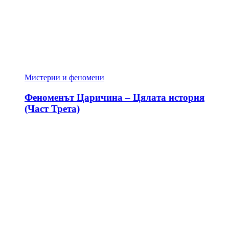
Мистерии и феномени
Феноменът Царичина – Цялата история
(Част Трета)