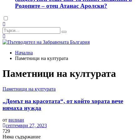
Родопите – отец Атанас Аролски?
Dark
mode
Начална
Паметници на културата
Паметници на културата
Паметници на културата
„Домът на красотата“, от който хората вече
нямаха нужда
от
вилиан
септември 27, 2023
729
Няма съдържание