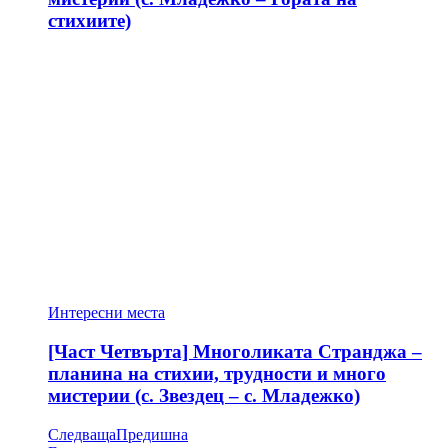
стихиите)
Интересни места
[Част Четвърта] Многоликата Странджа –
планина на стихии, трудности и много
мистерии (с. Звездец – с. Младежко)
Следваща
Предишна