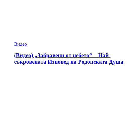
Видео
(Видео) „Забравени от небето“ – Най-
съкровената Изповед на Родопската Душа