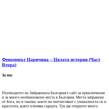
Феноменът Царичина – Цялата история (Част
Втора)
За нас
Пътеводител на Забравената България е сайт за приключения
и за много необикновени места в България. Места забравени
от Бога, но и такива, които ни впечатляват с уникалноста си и
красотата, която пленява сърцата. Тук ще откриете много