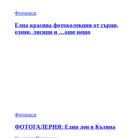
Фотописи
Една красива фотоколекция от сърни,
елени, лисици и …още нещо
Фотописи
ФОТОГАЛЕРИЯ: Един ден в Кътина