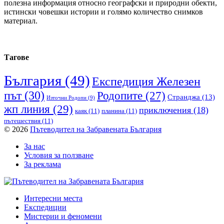
полезна информация относно географски и природни обекти,
истински човешки истории и голямо количество снимков
материал.
Тагове
България
(49)
Експедиция Железен
път
(30)
Родопите
(27)
Странджа
(13)
Източни Родопи
(9)
жп линия
(29)
приключения
(18)
каяк
(11)
планина
(11)
пътешествия
(11)
© 2026
Пътеводител на Забравената България
За нас
Условия за ползване
За реклама
Интересни места
Експедиции
Мистерии и феномени