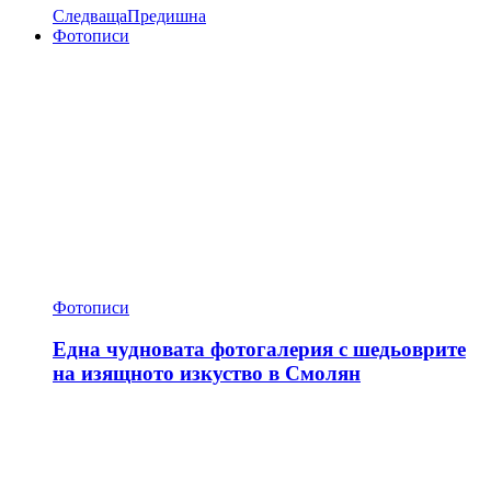
Следваща
Предишна
Фотописи
Фотописи
Една чудновата фотогалерия с шедьоврите
на изящното изкуство в Смолян