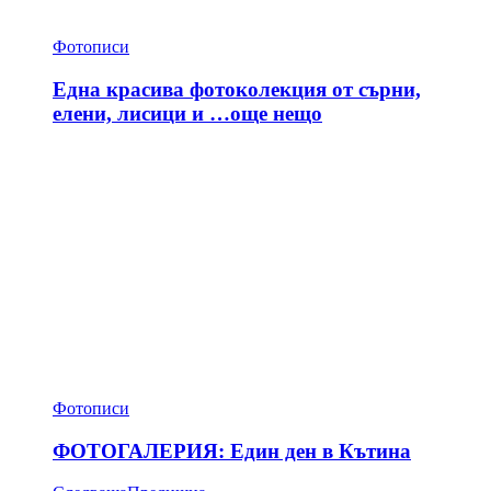
Фотописи
Една красива фотоколекция от сърни,
елени, лисици и …още нещо
Фотописи
ФОТОГАЛЕРИЯ: Един ден в Кътина