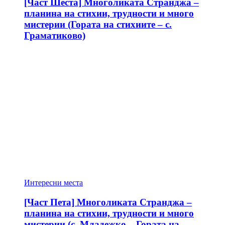
[Част Шеста] Многоликата Странджа –
планина на стихии, трудности и много
мистерии (Гората на стихиите – с.
Граматиково)
Интересни места
[Част Пета] Многоликата Странджа –
планина на стихии, трудности и много
мистерии (с. Младежко – Гората на