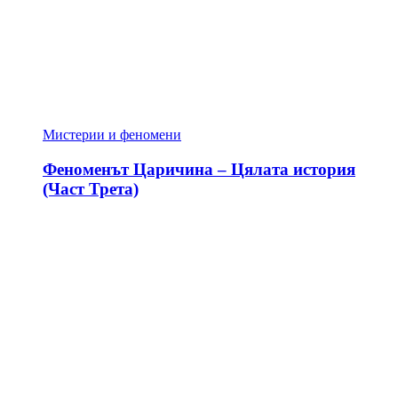
Мистерии и феномени
Феноменът Царичина – Цялата история
(Част Трета)