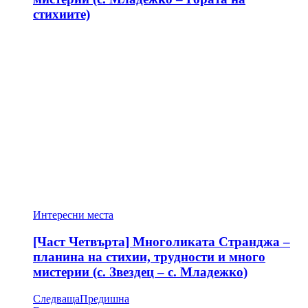
стихиите)
Интересни места
[Част Четвърта] Многоликата Странджа –
планина на стихии, трудности и много
мистерии (с. Звездец – с. Младежко)
Следваща
Предишна