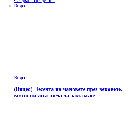
Следваща
Предишна
Видео
Видео
(Видео) Песента на чановете през вековете,
която никога няма да замлъкне