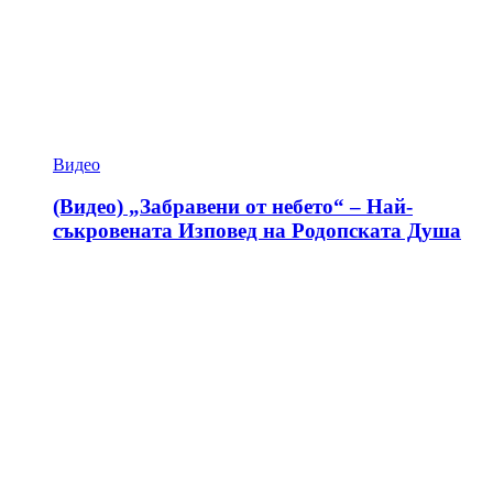
Видео
(Видео) „Забравени от небето“ – Най-
съкровената Изповед на Родопската Душа