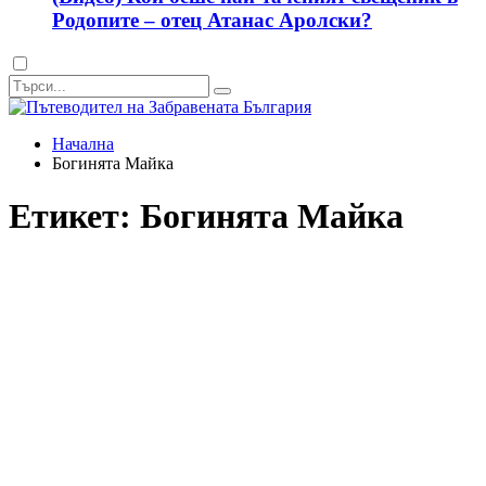
Родопите – отец Атанас Аролски?
Dark
mode
Начална
Богинята Майка
Етикет:
Богинята Майка