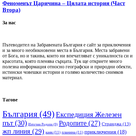
Феноменът Царичина – Цялата история (Част
Втора)
За нас
Пътеводител на Забравената България е сайт за приключения
и за много необикновени места в България. Места забравени
от Бога, но и такива, които ни впечатляват с уникалноста си и
красотата, която пленява сърцата. Тук ще откриете много
полезна информация относно географски и природни обекти,
истински човешки истории и голямо количество снимков
материал.
Тагове
България
(49)
Експедиция Железен
път
(30)
Родопите
(27)
Странджа
(13)
Източни Родопи
(9)
жп линия
(29)
приключения
(18)
каяк
(11)
планина
(11)