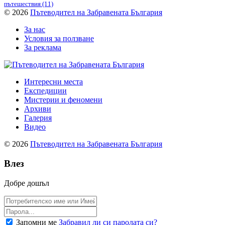
пътешествия
(11)
© 2026
Пътеводител на Забравената България
За нас
Условия за ползване
За реклама
Интересни места
Експедиции
Мистерии и феномени
Архиви
Галерия
Видео
© 2026
Пътеводител на Забравената България
Влез
Добре дошъл
Запомни ме
Забравил ли си паролата си?