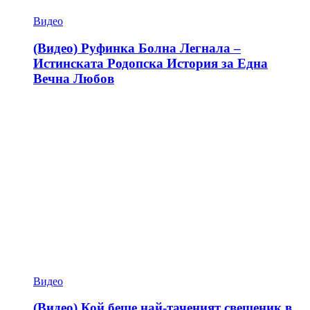
Видео
(Видео) Руфинка Болна Легнала –
Истинската Родопска История за Една
Вечна Любов
Видео
(Видео) Кой беше най-таченият свещеник в