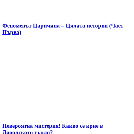
Феноменът Царичина – Цялата история (Част
Първа)
Невероятна мистерия! Какво се крие в
Дяволското гърло?