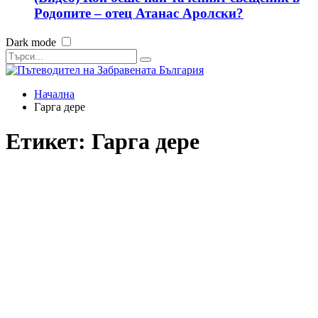
Родопите – отец Атанас Аролски?
Dark mode
Начална
Гарга дере
Етикет:
Гарга дере