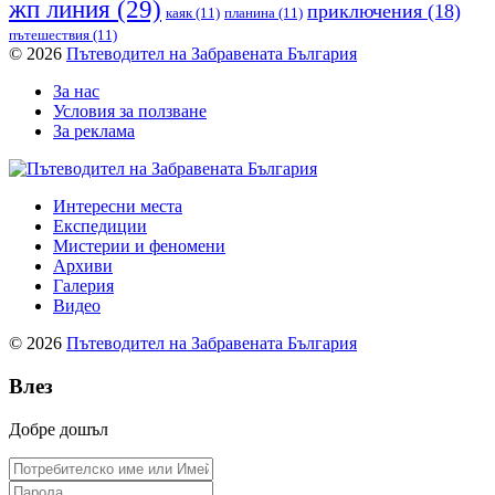
жп линия
(29)
приключения
(18)
каяк
(11)
планина
(11)
пътешествия
(11)
© 2026
Пътеводител на Забравената България
За нас
Условия за ползване
За реклама
Интересни места
Експедиции
Мистерии и феномени
Архиви
Галерия
Видео
© 2026
Пътеводител на Забравената България
Влез
Добре дошъл