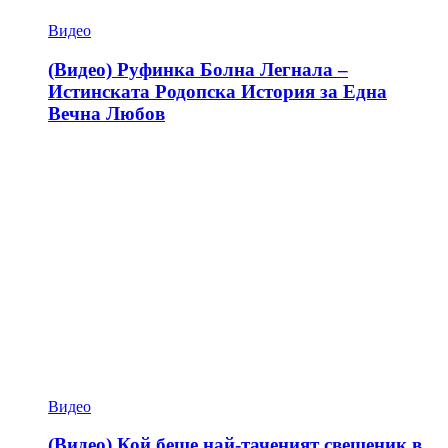
Видео
(Видео) Руфинка Болна Легнала –
Истинската Родопска История за Една
Вечна Любов
Видео
(Видео) Кой беше най-таченият свещеник в