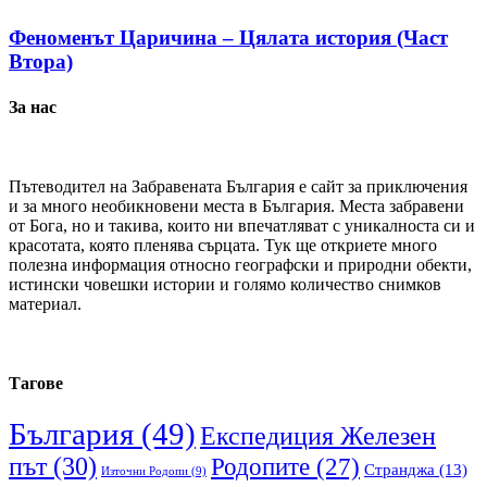
Феноменът Царичина – Цялата история (Част
Втора)
За нас
Пътеводител на Забравената България е сайт за приключения
и за много необикновени места в България. Места забравени
от Бога, но и такива, които ни впечатляват с уникалноста си и
красотата, която пленява сърцата. Тук ще откриете много
полезна информация относно географски и природни обекти,
истински човешки истории и голямо количество снимков
материал.
Тагове
България
(49)
Експедиция Железен
път
(30)
Родопите
(27)
Странджа
(13)
Източни Родопи
(9)