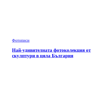
Фотописи
Най-удивителната фотоколекция от
скулптури в цяла България