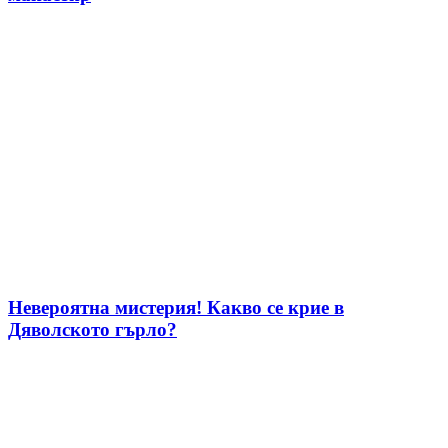
Невероятна мистерия! Какво се крие в
Дяволското гърло?