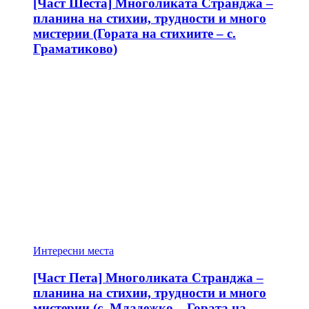
[Част Шеста] Многоликата Странджа –
планина на стихии, трудности и много
мистерии (Гората на стихиите – с.
Граматиково)
Интересни места
[Част Пета] Многоликата Странджа –
планина на стихии, трудности и много
мистерии (с. Младежко – Гората на