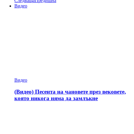
Следваща
Предишна
Видео
Видео
(Видео) Песента на чановете през вековете,
която никога няма да замлъкне