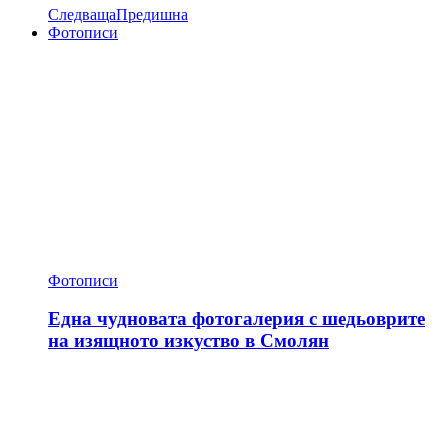
Следваща
Предишна
Фотописи
Фотописи
Една чудновата фотогалерия с шедьоврите
на изящното изкуство в Смолян