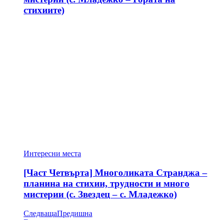
стихиите)
Интересни места
[Част Четвърта] Многоликата Странджа –
планина на стихии, трудности и много
мистерии (с. Звездец – с. Младежко)
Следваща
Предишна