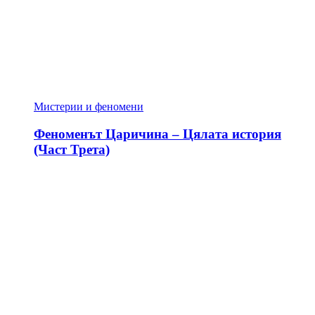
Мистерии и феномени
Феноменът Царичина – Цялата история
(Част Трета)