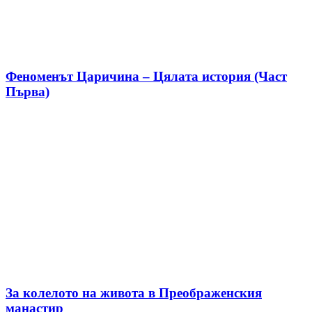
Феноменът Царичина – Цялата история (Част
Първа)
За колелото на живота в Преображенския
манастир