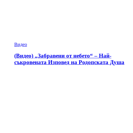
Видео
(Видео) „Забравени от небето“ – Най-
съкровената Изповед на Родопската Душа