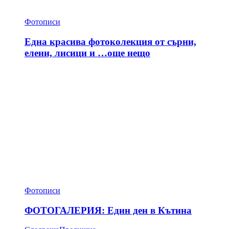
Фотописи
Една красива фотоколекция от сърни,
елени, лисици и …още нещо
Фотописи
ФОТОГАЛЕРИЯ: Един ден в Кътина