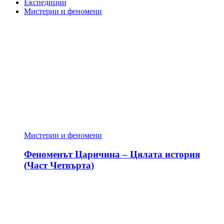
Експедиции
Мистерии и феномени
Мистерии и феномени
Феноменът Царичина – Цялата история
(Част Четвърта)