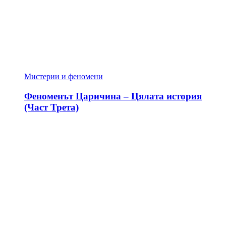
Мистерии и феномени
Феноменът Царичина – Цялата история
(Част Трета)