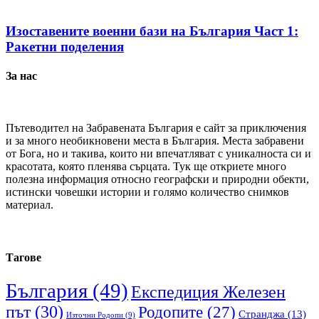
Изоставените военни бази на България Част 1:
Ракетни поделения
За нас
Пътеводител на Забравената България е сайт за приключения
и за много необикновени места в България. Места забравени
от Бога, но и такива, които ни впечатляват с уникалноста си и
красотата, която пленява сърцата. Тук ще откриете много
полезна информация относно географски и природни обекти,
истински човешки истории и голямо количество снимков
материал.
Тагове
България
(49)
Експедиция Железен
път
(30)
Родопите
(27)
Странджа
(13)
Източни Родопи
(9)