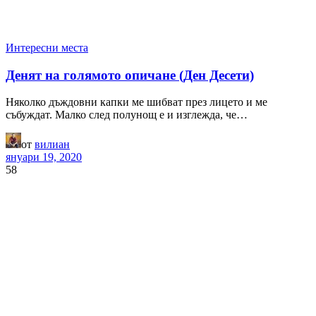
Интересни места
Денят на голямото опичане (Ден Десети)
Няколко дъждовни капки ме шибват през лицето и ме
събуждат. Малко след полунощ е и изглежда, че…
от
вилиан
януари 19, 2020
58