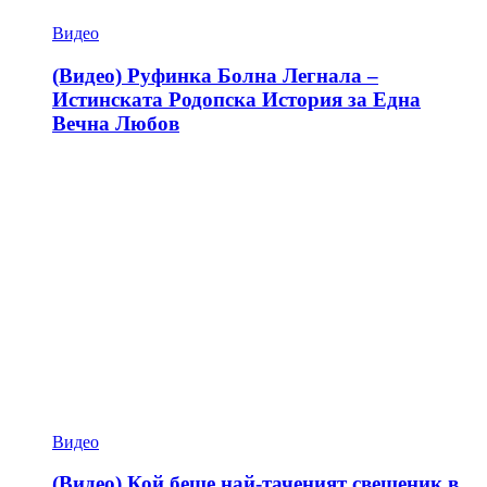
Видео
(Видео) Руфинка Болна Легнала –
Истинската Родопска История за Една
Вечна Любов
Видео
(Видео) Кой беше най-таченият свещеник в