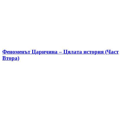
Феноменът Царичина – Цялата история (Част
Втора)