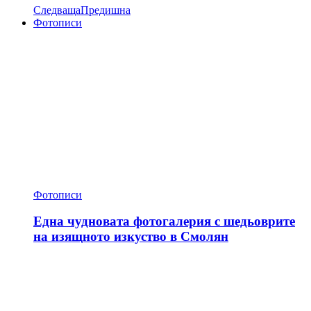
Следваща
Предишна
Фотописи
Фотописи
Една чудновата фотогалерия с шедьоврите
на изящното изкуство в Смолян