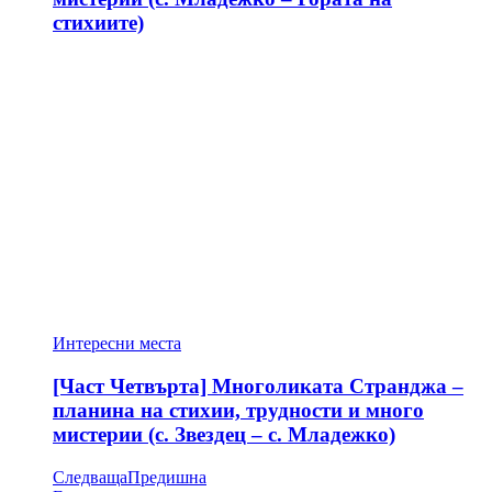
стихиите)
Интересни места
[Част Четвърта] Многоликата Странджа –
планина на стихии, трудности и много
мистерии (с. Звездец – с. Младежко)
Следваща
Предишна