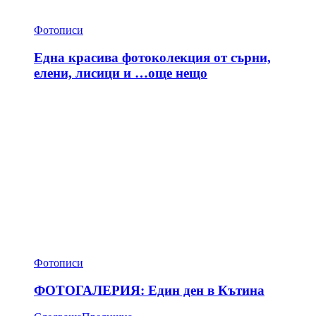
Фотописи
Една красива фотоколекция от сърни,
елени, лисици и …още нещо
Фотописи
ФОТОГАЛЕРИЯ: Един ден в Кътина