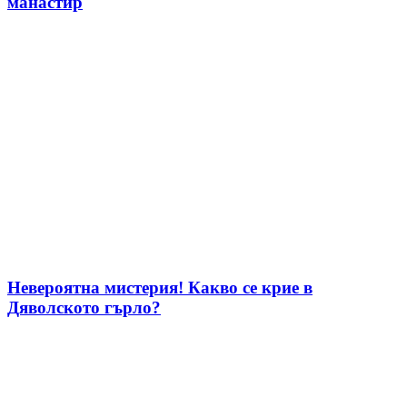
манастир
Невероятна мистерия! Какво се крие в
Дяволското гърло?