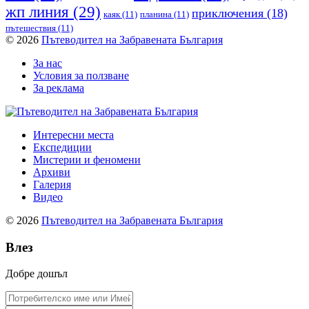
жп линия
(29)
приключения
(18)
каяк
(11)
планина
(11)
пътешествия
(11)
© 2026
Пътеводител на Забравената България
За нас
Условия за ползване
За реклама
Интересни места
Експедиции
Мистерии и феномени
Архиви
Галерия
Видео
© 2026
Пътеводител на Забравената България
Влез
Добре дошъл