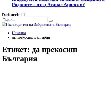
Родопите – отец Атанас Аролски?
Dark mode
Начална
да прекосиш България
Етикет:
да прекосиш
България