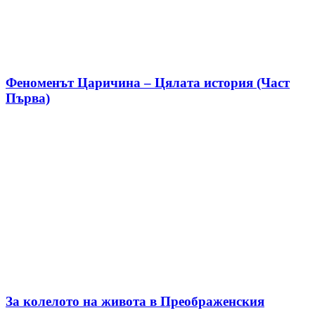
Феноменът Царичина – Цялата история (Част
Първа)
За колелото на живота в Преображенския