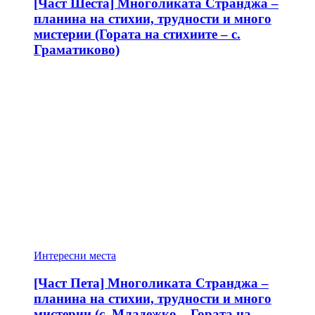
[Част Шеста] Многоликата Странджа –
планина на стихии, трудности и много
мистерии (Гората на стихиите – с.
Граматиково)
Интересни места
[Част Пета] Многоликата Странджа –
планина на стихии, трудности и много
мистерии (с. Младежко – Гората на