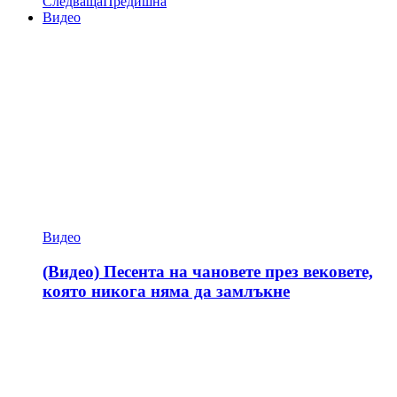
Следваща
Предишна
Видео
Видео
(Видео) Песента на чановете през вековете,
която никога няма да замлъкне