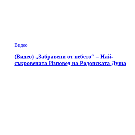
Видео
(Видео) „Забравени от небето“ – Най-
съкровената Изповед на Родопската Душа