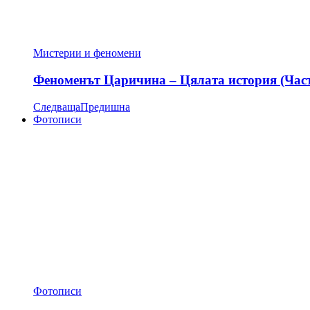
Мистерии и феномени
Феноменът Царичина – Цялата история (Час
Следваща
Предишна
Фотописи
Фотописи