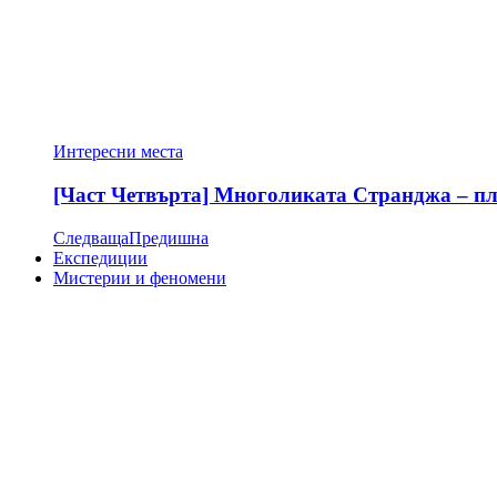
Интересни места
[Част Четвърта] Многоликата Странджа – пла
Следваща
Предишна
Експедиции
Мистерии и феномени