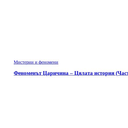
Мистерии и феномени
Феноменът Царичина – Цялата история (Част