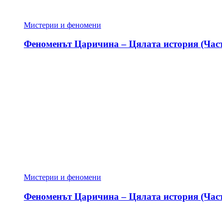
Мистерии и феномени
Феноменът Царичина – Цялата история (Част
Мистерии и феномени
Феноменът Царичина – Цялата история (Част