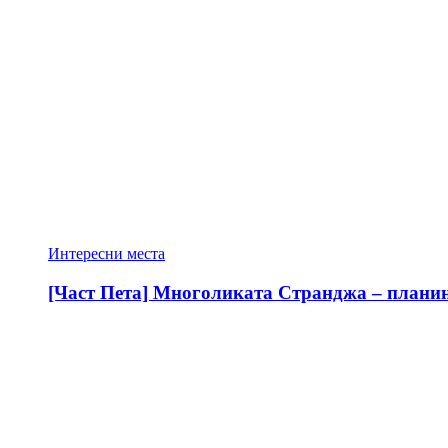
Интересни места
[Част Пета] Многоликата Странджа – планина