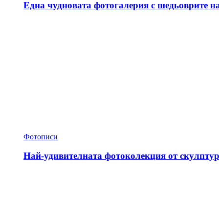
Една чудновата фотогалерия с шедьоврите н
Фотописи
Най-удивителната фотоколекция от скулптур