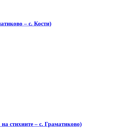
атиково – с. Кости)
на стихиите – с. Граматиково)