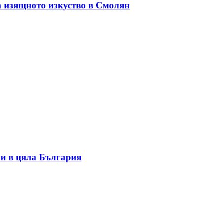
а изящното изкуство в Смолян
и в цяла България