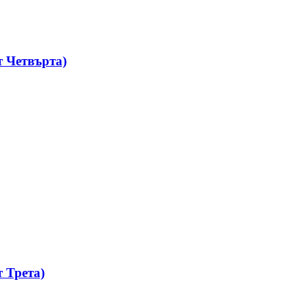
 Четвърта)
 Трета)