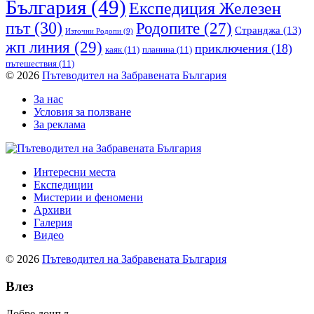
България
(49)
Експедиция Железен
път
(30)
Родопите
(27)
Странджа
(13)
Източни Родопи
(9)
жп линия
(29)
приключения
(18)
каяк
(11)
планина
(11)
пътешествия
(11)
© 2026
Пътеводител на Забравената България
За нас
Условия за ползване
За реклама
Интересни места
Експедиции
Мистерии и феномени
Архиви
Галерия
Видео
© 2026
Пътеводител на Забравената България
Влез
Добре дошъл