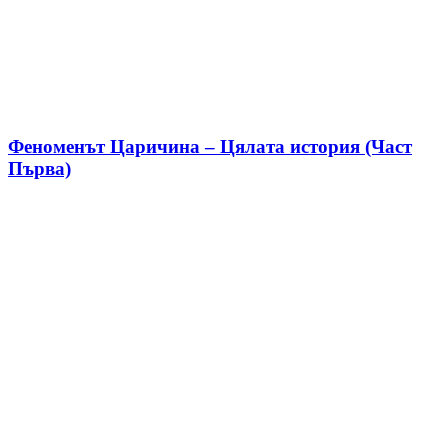
Феноменът Царичина – Цялата история (Част
Първа)