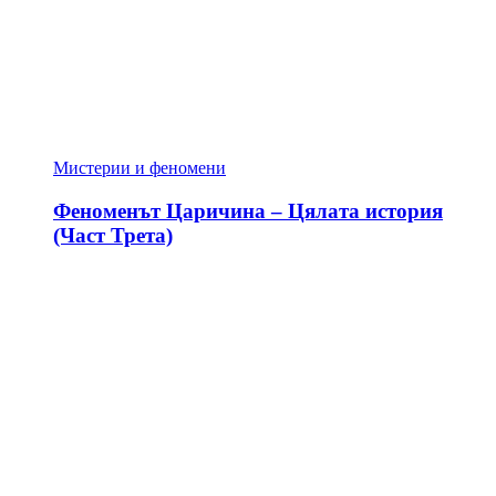
Мистерии и феномени
Феноменът Царичина – Цялата история
(Част Трета)