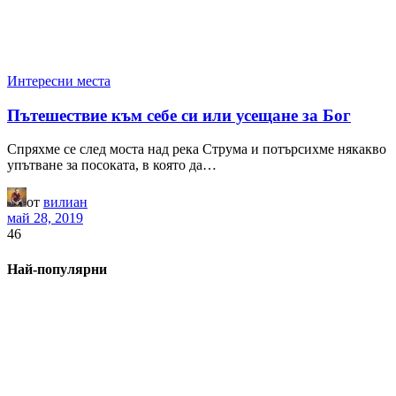
Интересни места
Пътешествие към себе си или усещане за Бог
Спряхме се след моста над река Струма и потърсихме някакво
упътване за посоката, в която да…
от
вилиан
май 28, 2019
46
Най-популярни