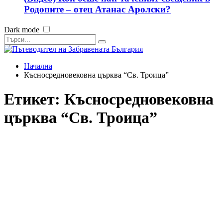
Родопите – отец Атанас Аролски?
Dark mode
Начална
Късносредновековна църква “Св. Троица”
Етикет:
Късносредновековна
църква “Св. Троица”