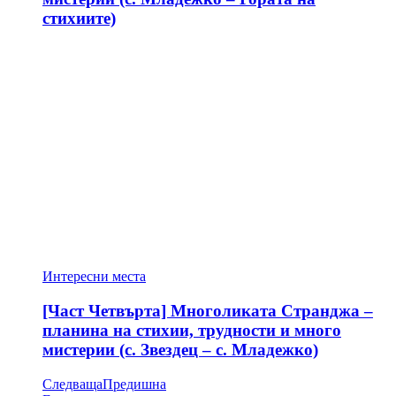
стихиите)
Интересни места
[Част Четвърта] Многоликата Странджа –
планина на стихии, трудности и много
мистерии (с. Звездец – с. Младежко)
Следваща
Предишна