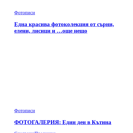
Фотописи
Една красива фотоколекция от сърни,
елени, лисици и …още нещо
Фотописи
ФОТОГАЛЕРИЯ: Един ден в Кътина