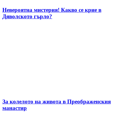
Невероятна мистерия! Какво се крие в
Дяволското гърло?
За колелото на живота в Преображенския
манастир