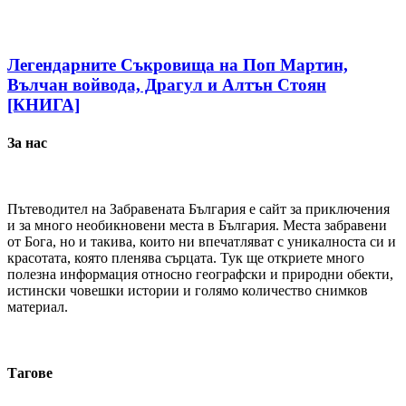
Легендарните Съкровища на Поп Мартин,
Вълчан войвода, Драгул и Алтън Стоян
[КНИГА]
За нас
Пътеводител на Забравената България е сайт за приключения
и за много необикновени места в България. Места забравени
от Бога, но и такива, които ни впечатляват с уникалноста си и
красотата, която пленява сърцата. Тук ще откриете много
полезна информация относно географски и природни обекти,
истински човешки истории и голямо количество снимков
материал.
Тагове