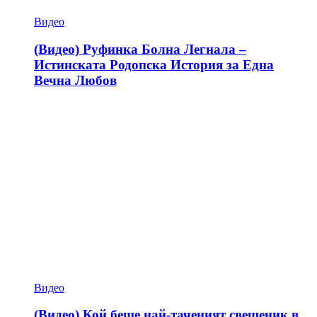
Видео
(Видео) Руфинка Болна Легнала –
Истинската Родопска История за Една
Вечна Любов
Видео
(Видео) Кой беше най-таченият свещеник в