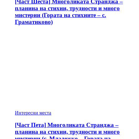
[Част Шеста] Многоликата Странджа –
планина на стихии, трудности и много
мистерии (Гората на стихиите – с.
Граматиково)
Интересни места
[Част Пета] Многоликата Странджа –
планина на стихии, трудности и много
мистерии (с. Младежко – Гората на