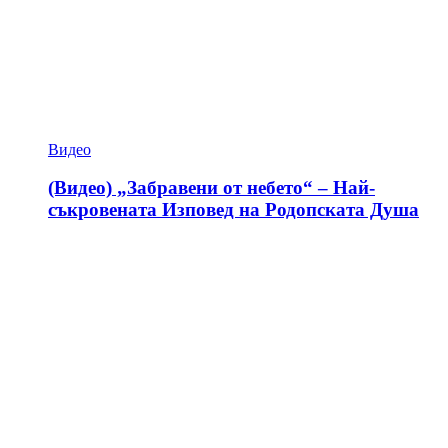
Видео
(Видео) „Забравени от небето“ – Най-
съкровената Изповед на Родопската Душа