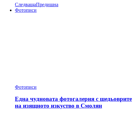
Следваща
Предишна
Фотописи
Фотописи
Една чудновата фотогалерия с шедьоврите
на изящното изкуство в Смолян