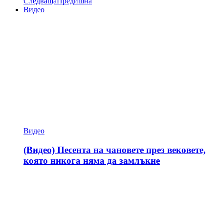
Следваща
Предишна
Видео
Видео
(Видео) Песента на чановете през вековете,
която никога няма да замлъкне