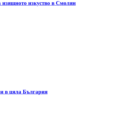
а изящното изкуство в Смолян
и в цяла България