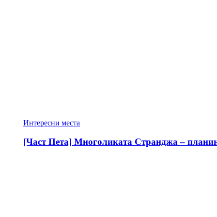
Интересни места
[Част Пета] Многоликата Странджа – планина