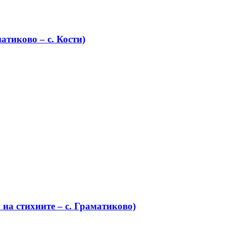
атиково – с. Кости)
на стихиите – с. Граматиково)