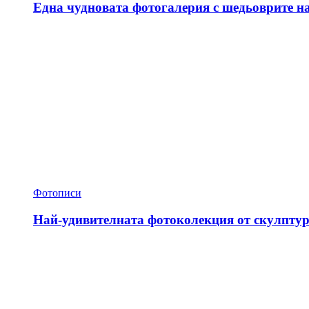
Една чудновата фотогалерия с шедьоврите н
Фотописи
Най-удивителната фотоколекция от скулптур