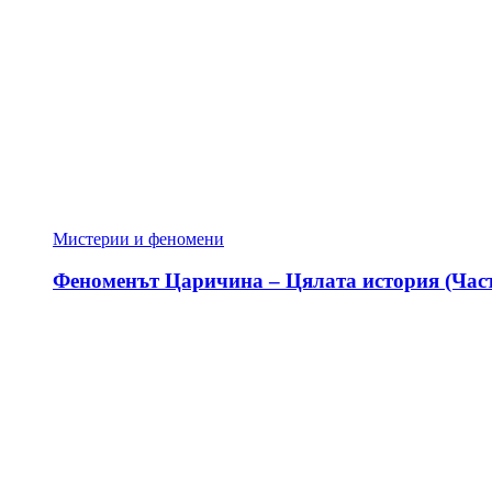
Мистерии и феномени
Феноменът Царичина – Цялата история (Част