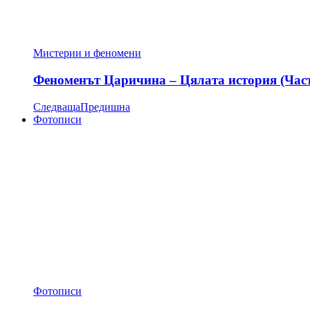
Мистерии и феномени
Феноменът Царичина – Цялата история (Час
Следваща
Предишна
Фотописи
Фотописи