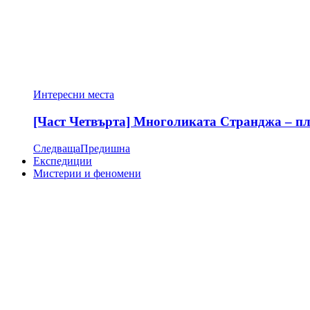
Интересни места
[Част Четвърта] Многоликата Странджа – пла
Следваща
Предишна
Експедиции
Мистерии и феномени