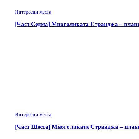
Интересни места
[Част Седма] Многоликата Странджа – планин
Интересни места
[Част Шеста] Многоликата Странджа – планин