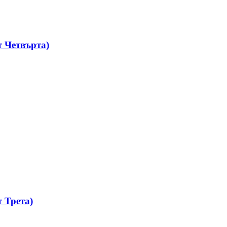
 Четвърта)
 Трета)