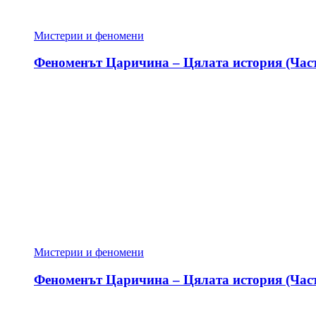
Мистерии и феномени
Феноменът Царичина – Цялата история (Част
Мистерии и феномени
Феноменът Царичина – Цялата история (Част