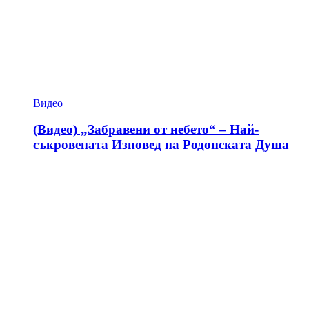
Видео
(Видео) „Забравени от небето“ – Най-
съкровената Изповед на Родопската Душа