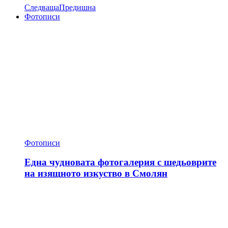
Следваща
Предишна
Фотописи
Фотописи
Една чудновата фотогалерия с шедьоврите
на изящното изкуство в Смолян