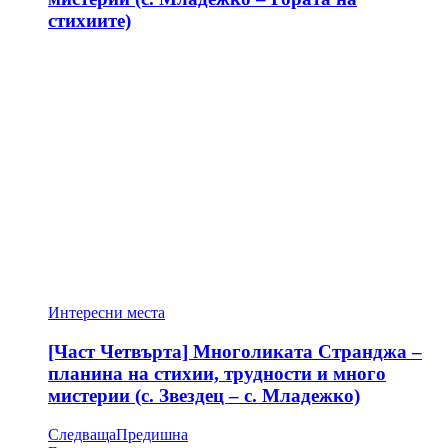
стихиите)
Интересни места
[Част Четвърта] Многоликата Странджа –
планина на стихии, трудности и много
мистерии (с. Звездец – с. Младежко)
Следваща
Предишна