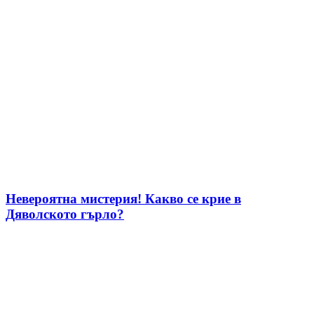
Невероятна мистерия! Какво се крие в
Дяволското гърло?