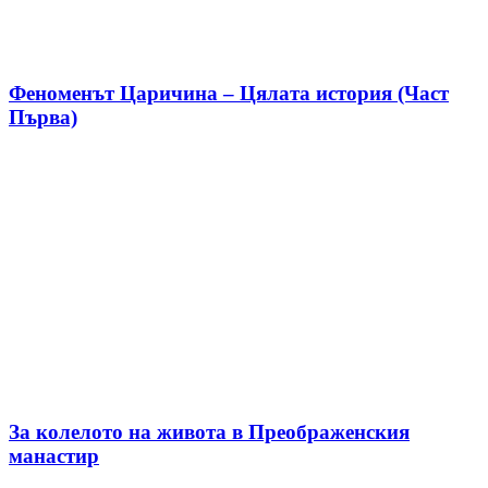
Феноменът Царичина – Цялата история (Част
Първа)
За колелото на живота в Преображенския
манастир