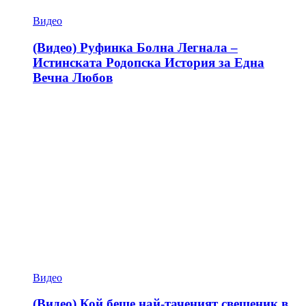
Видео
(Видео) Руфинка Болна Легнала –
Истинската Родопска История за Една
Вечна Любов
Видео
(Видео) Кой беше най-таченият свещеник в