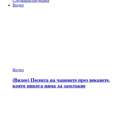
Следваща
Предишна
Видео
Видео
(Видео) Песента на чановете през вековете,
която никога няма да замлъкне