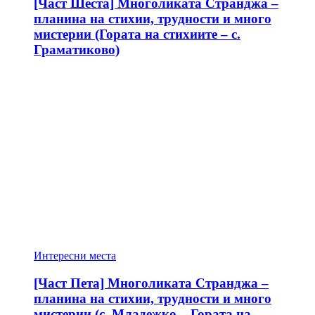
[Част Шеста] Многоликата Странджа –
планина на стихии, трудности и много
мистерии (Гората на стихиите – с.
Граматиково)
Интересни места
[Част Пета] Многоликата Странджа –
планина на стихии, трудности и много
мистерии (с. Младежко – Гората на