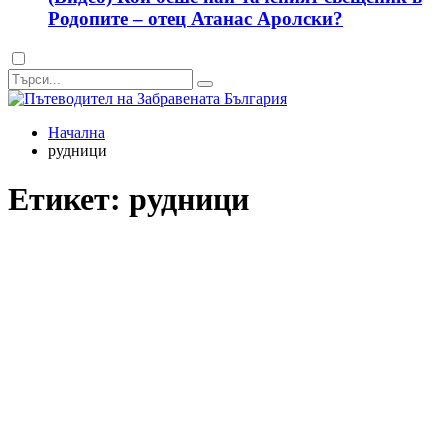
Родопите – отец Атанас Аролски?
Dark
mode
Начална
рудници
Етикет:
рудници