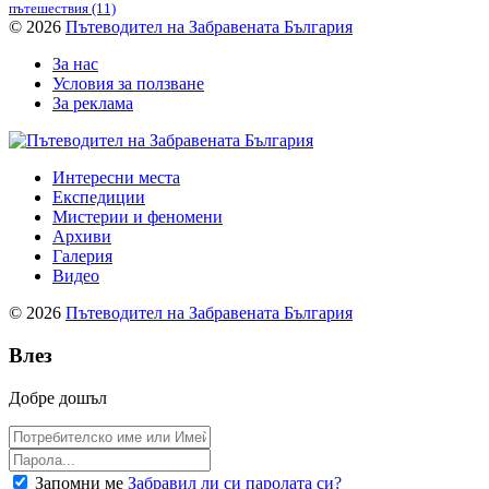
пътешествия
(11)
© 2026
Пътеводител на Забравената България
За нас
Условия за ползване
За реклама
Интересни места
Експедиции
Мистерии и феномени
Архиви
Галерия
Видео
© 2026
Пътеводител на Забравената България
Влез
Добре дошъл
Запомни ме
Забравил ли си паролата си?