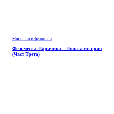
Мистерии и феномени
Феноменът Царичина – Цялата история
(Част Трета)