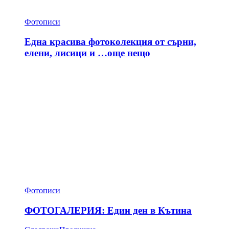
Фотописи
Една красива фотоколекция от сърни,
елени, лисици и …още нещо
Фотописи
ФОТОГАЛЕРИЯ: Един ден в Кътина