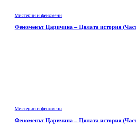
Мистерии и феномени
Феноменът Царичина – Цялата история (Част
Мистерии и феномени
Феноменът Царичина – Цялата история (Част