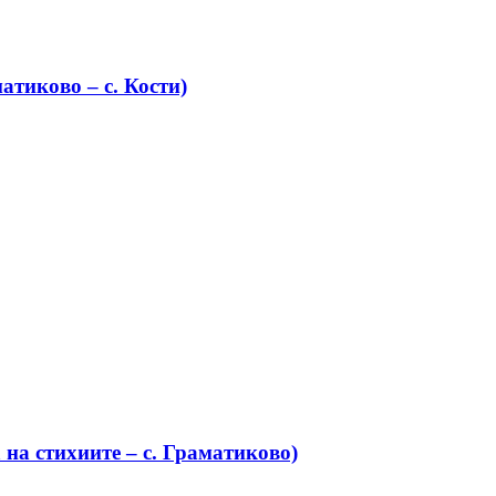
атиково – с. Кости)
на стихиите – с. Граматиково)