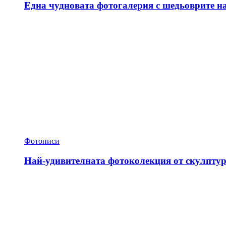
Една чудновата фотогалерия с шедьоврите н
Фотописи
Най-удивителната фотоколекция от скулптур