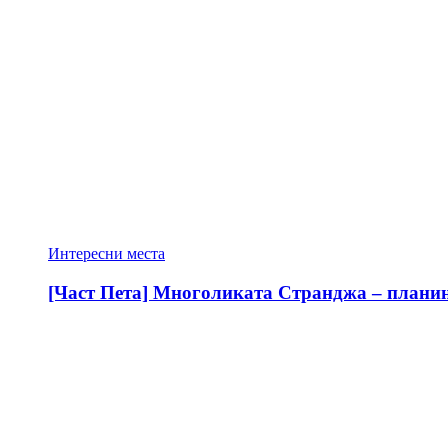
Интересни места
[Част Пета] Многоликата Странджа – планина