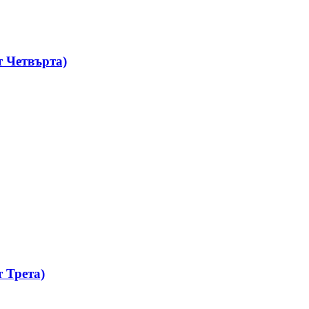
 Четвърта)
 Трета)