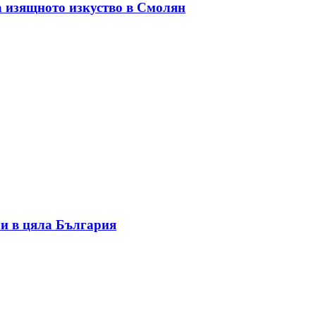
а изящното изкуство в Смолян
и в цяла България