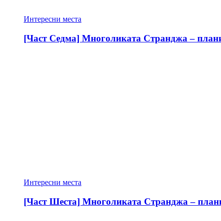
Интересни места
[Част Седма] Многоликата Странджа – планин
Интересни места
[Част Шеста] Многоликата Странджа – планин