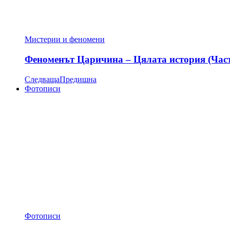
Мистерии и феномени
Феноменът Царичина – Цялата история (Час
Следваща
Предишна
Фотописи
Фотописи