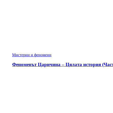
Мистерии и феномени
Феноменът Царичина – Цялата история (Част