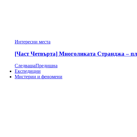
Интересни места
[Част Четвърта] Многоликата Странджа – пла
Следваща
Предишна
Експедиции
Мистерии и феномени