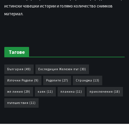
истински човешки истории и голямо количество снимков
материал.
Тагове
България
(49)
Експедиция Железен път
(30)
Източни Родопи
(9)
Родопите
(27)
Странджа
(13)
жп линия
(29)
каяк
(11)
планина
(11)
приключения
(18)
пътешествия
(11)