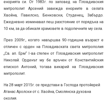
енорията си. От 1983г. по заповед на Пловдивския
митрополит Арсений завежда енориите в селата
Хвойна, Павелско, Бенковски, Студенец, Забърдо.
Ежедневно изминавал пеш разстояние от порядъка на
10 км, за да обикаля храмовете в подопечните му села.
През 2009г., когато навършва 90-годишна възраст е
отличен с орден на Пловдивската света митрополия
„Св. ап. Ерм“ І-ва степен от Пловдивския митрополит
Николай. Орденът му бе връчен от Константийския
епископ Антоний, тогава викарий на Пловдивския
митрополит.
На 28 март 2015г. се представи в Господа протойерей
Атанас Аролски от с. Хвойна, Смолянска духовна
околия.