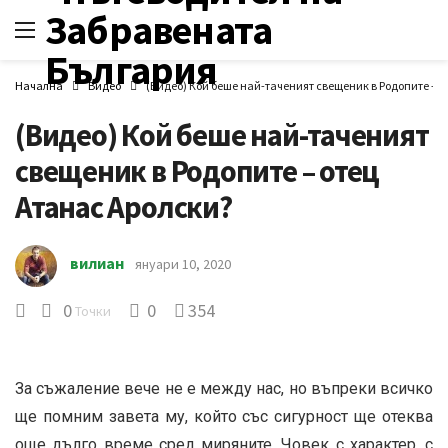
Начална
Видео
(Видео) Кой беше най-таченият свещеник в Родопите – о
(Видео) Кой беше най-таченият
свещеник в Родопите – отец
Атанас Аролски?
вилиан
януари 10, 2020
0
0
354
Точки
За съжаление вече не е между нас, но въпреки всичко
ще помним завета му, който със сигурност ще отеква
още дълго време сред миряните. Човек с характер, с