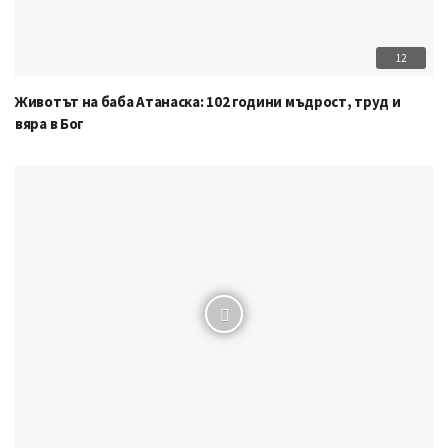
12
Животът на баба Атанаска: 102 години мъдрост, труд и
вяра в Бог