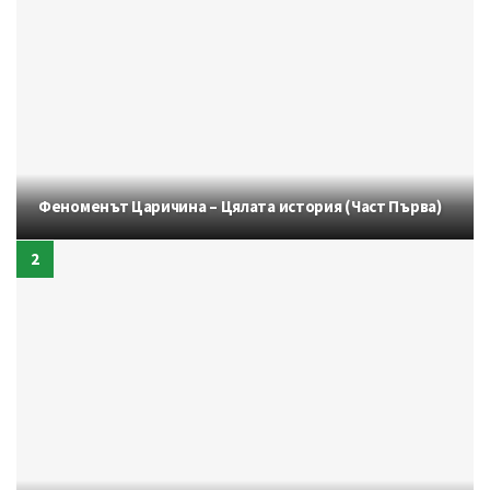
Феноменът Царичина – Цялата история (Част Първа)