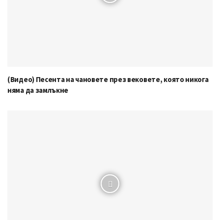
(Видео) Песента на чановете през вековете, която никога
няма да замлъкне