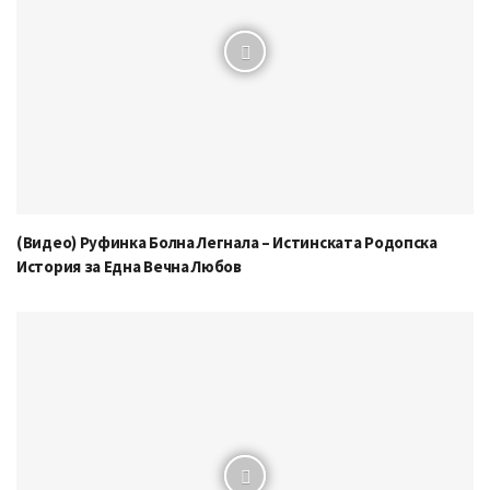
(Видео) Руфинка Болна Легнала – Истинската Родопска
История за Една Вечна Любов