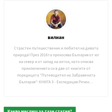
вилиан
Страстен пътешественик и любител на дивата
природа! През 2016та прекосява България от юг
на север и от запад на изток, като описва
приключенията си в две от книгите от
поредицата "Пътеводител на Забравената
България": КНИГА 3 - Експедиция Речен…
Какво мислиш за тази статия?