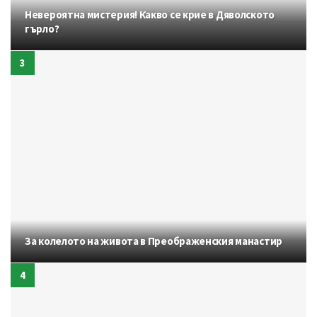
Невероятна мистерия! Какво се крие в Дяволското
гърло?
За колелото на живота в Преображенския манастир