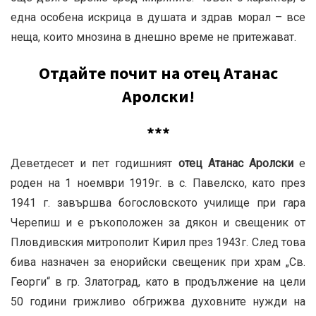
една особена искрица в душата и здрав морал – все
неща, които мнозина в днешно време не притежават.
Отдайте почит на отец Атанас
Аролски!
***
Деветдесет и пет годишният
отец Атанас Аролски
е
роден на 1 ноември 1919г. в с. Павелско, като през
1941 г. завършва богословското училище при гара
Черепиш и е ръкоположен за дякон и свещеник от
Пловдивския митрополит Кирил през 1943г. След това
бива назначен за енорийски свещеник при храм „Св.
Георги“ в гр. Златоград, като в продължение на цели
50 години грижливо обгрижва духовните нужди на