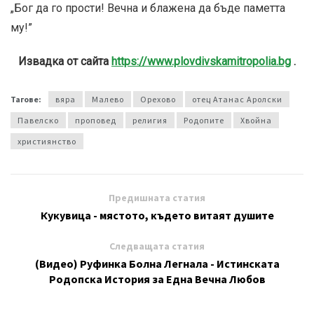
„Бог да го прости! Вечна и блажена да бъде паметта
му!”
Извадка от сайта
https://www.plovdivskamitropolia.bg
.
Тагове:
вяра
Малево
Орехово
отец Атанас Аролски
Павелско
проповед
религия
Родопите
Хвойна
християнство
Предишната статия
Кукувица - мястото, където витаят душите
Следващата статия
(Видео) Руфинка Болна Легнала - Истинската
Родопска История за Една Вечна Любов