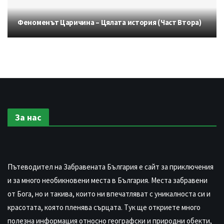
Феноменът Царичина – Цялата история (Част Втора)
За нас
Пътеводител на Забравената България е сайт за приключения
и за много необикновени места в България. Места забравени
от Бога, но и такива, които ни впечатляват с уникалноста си и
красотата, която пленява сърцата. Тук ще откриете много
полезна информация относно географски и природни обекти,