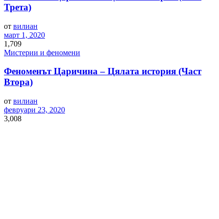
Трета)
от
вилиан
март 1, 2020
1,709
Мистерии и феномени
Феноменът Царичина – Цялата история (Част
Втора)
от
вилиан
февруари 23, 2020
3,008