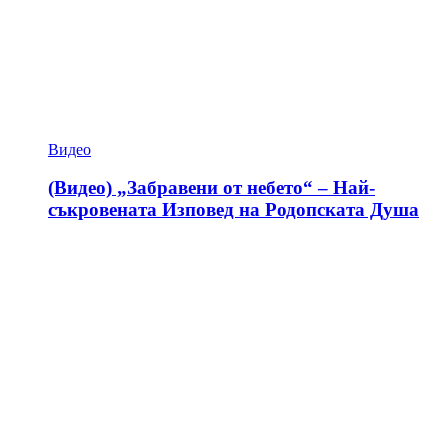
Видео
(Видео) „Забравени от небето“ – Най-
съкровената Изповед на Родопската Душа