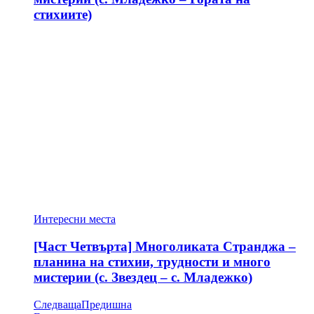
стихиите)
Интересни места
[Част Четвърта] Многоликата Странджа –
планина на стихии, трудности и много
мистерии (с. Звездец – с. Младежко)
Следваща
Предишна