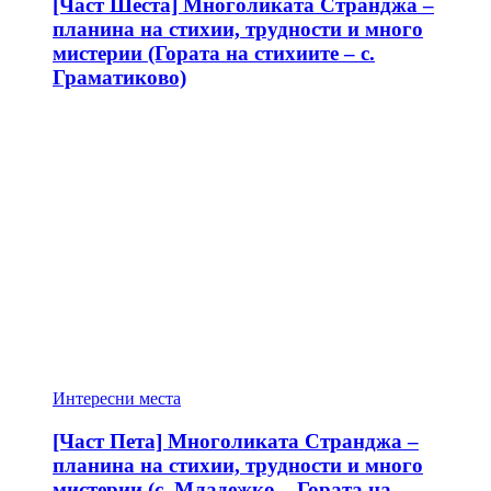
[Част Шеста] Многоликата Странджа –
планина на стихии, трудности и много
мистерии (Гората на стихиите – с.
Граматиково)
Интересни места
[Част Пета] Многоликата Странджа –
планина на стихии, трудности и много
мистерии (с. Младежко – Гората на