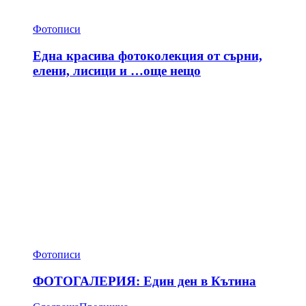
Фотописи
Една красива фотоколекция от сърни,
елени, лисици и …още нещо
Фотописи
ФОТОГАЛЕРИЯ: Един ден в Кътина