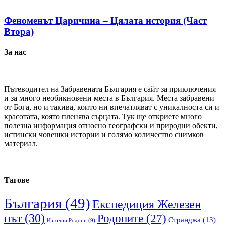
Феноменът Царичина – Цялата история (Част
Втора)
За нас
Пътеводител на Забравената България е сайт за приключения
и за много необикновени места в България. Места забравени
от Бога, но и такива, които ни впечатляват с уникалноста си и
красотата, която пленява сърцата. Тук ще откриете много
полезна информация относно географски и природни обекти,
истински човешки истории и голямо количество снимков
материал.
Тагове
България
(49)
Експедиция Железен
път
(30)
Родопите
(27)
Странджа
(13)
Източни Родопи
(9)