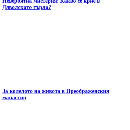
Невероятна мистерия! Какво се крие в
Дяволското гърло?
За колелото на живота в Преображенския
манастир