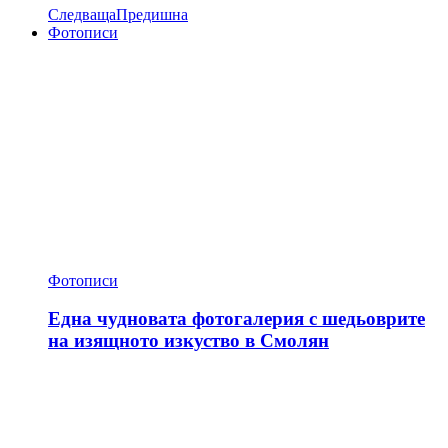
Следваща
Предишна
Фотописи
Фотописи
Една чудновата фотогалерия с шедьоврите
на изящното изкуство в Смолян