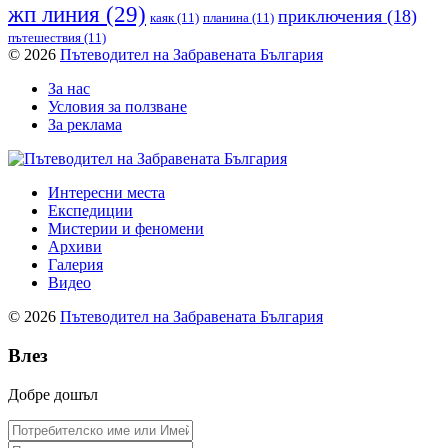
жп линия
(29)
приключения
(18)
каяк
(11)
планина
(11)
пътешествия
(11)
© 2026
Пътеводител на Забравената България
За нас
Условия за ползване
За реклама
Интересни места
Експедиции
Мистерии и феномени
Архиви
Галерия
Видео
© 2026
Пътеводител на Забравената България
Влез
Добре дошъл