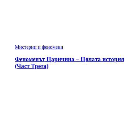
Мистерии и феномени
Феноменът Царичина – Цялата история
(Част Трета)