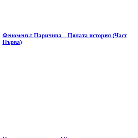
Феноменът Царичина – Цялата история (Част
Първа)