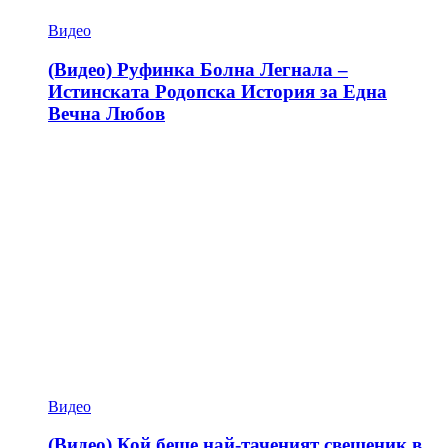
Видео
(Видео) Руфинка Болна Легнала –
Истинската Родопска История за Една
Вечна Любов
Видео
(Видео) Кой беше най-таченият свещеник в