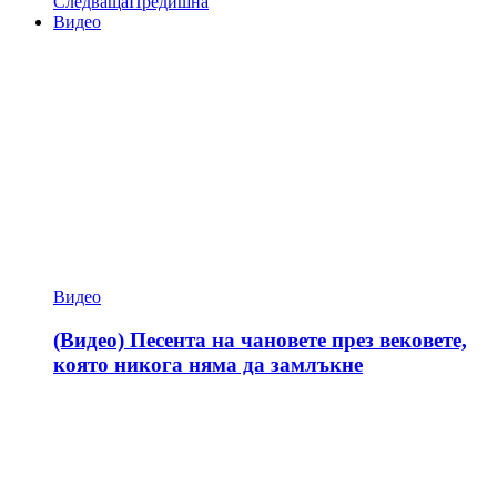
Следваща
Предишна
Видео
Видео
(Видео) Песента на чановете през вековете,
която никога няма да замлъкне