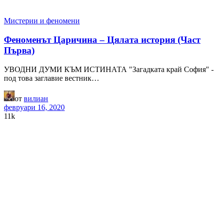
Мистерии и феномени
Феноменът Царичина – Цялата история (Част
Първа)
УВОДНИ ДУМИ КЪМ ИСТИНАТА "Загадката край София" -
под това заглавие вестник…
от
вилиан
февруари 16, 2020
11k