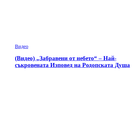
Видео
(Видео) „Забравени от небето“ – Най-
съкровената Изповед на Родопската Душа