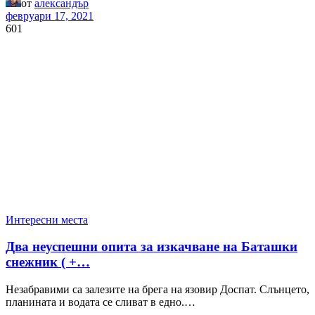
от
александър
февруари 17, 2021
601
Интересни места
Два неуспешни опита за изкачване на Баташки
снежник ( +…
Незабравими са залезите на брега на язовир Доспат. Слънцето,
планината и водата се сливат в едно.…