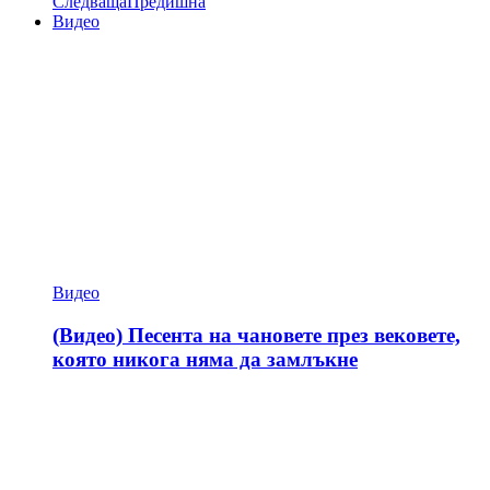
Следваща
Предишна
Видео
Видео
(Видео) Песента на чановете през вековете,
която никога няма да замлъкне