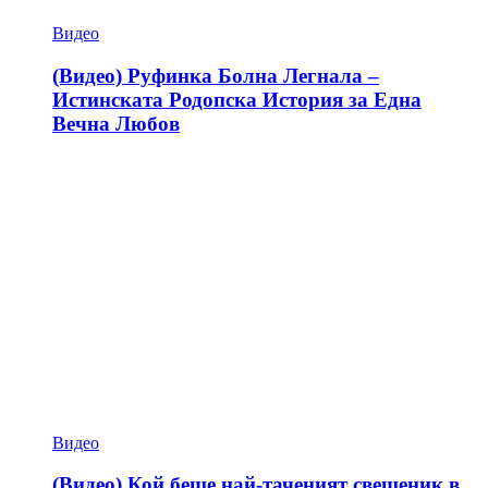
Видео
(Видео) Руфинка Болна Легнала –
Истинската Родопска История за Една
Вечна Любов
Видео
(Видео) Кой беше най-таченият свещеник в