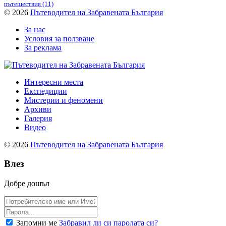
пътешествия
(11)
© 2026
Пътеводител на Забравената България
За нас
Условия за ползване
За реклама
Интересни места
Експедиции
Мистерии и феномени
Архиви
Галерия
Видео
© 2026
Пътеводител на Забравената България
Влез
Добре дошъл
Запомни ме
Забравил ли си паролата си?