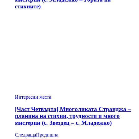
стихиите)
Интересни места
[Част Четвърта] Многоликата Странджа –
планина на стихии, трудности и много
мистерии (с. Звездец – с. Младежко)
Следваща
Предишна