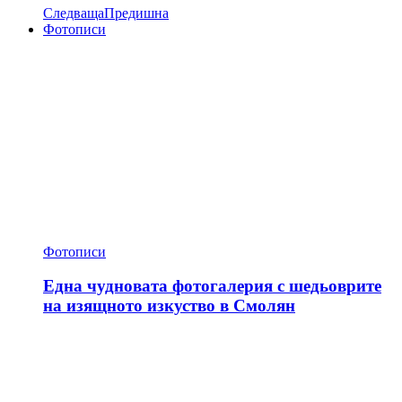
Следваща
Предишна
Фотописи
Фотописи
Една чудновата фотогалерия с шедьоврите
на изящното изкуство в Смолян