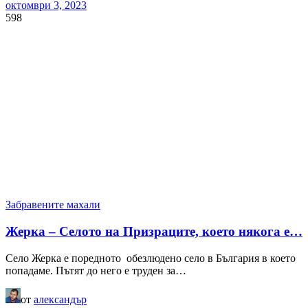
октомври 3, 2023
598
Забравените махали
Жерка – Селото на Призраците, което някога е…
Село Жерка е поредното обезлюдено село в България в което
попадаме. Пътят до него е труден за…
от
александър