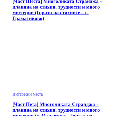
[Част Шеста] Многоликата Странджа –
планина на стихии, трудности и много
мистерии (Гората на стихиите – с.
Граматиково)
Интересни места
[Част Пета] Многоликата Странджа –
планина на стихии, трудности и много
мистерии (с. Младежко – Гората на