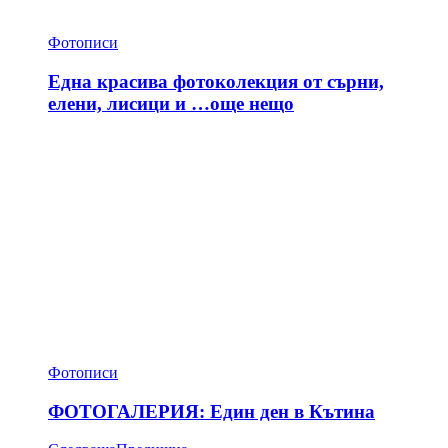
Фотописи
Една красива фотоколекция от сърни,
елени, лисици и …още нещо
Фотописи
ФОТОГАЛЕРИЯ: Един ден в Кътина