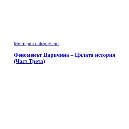
Мистерии и феномени
Феноменът Царичина – Цялата история
(Част Трета)