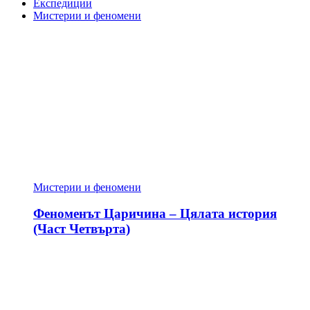
Експедиции
Мистерии и феномени
Мистерии и феномени
Феноменът Царичина – Цялата история
(Част Четвърта)