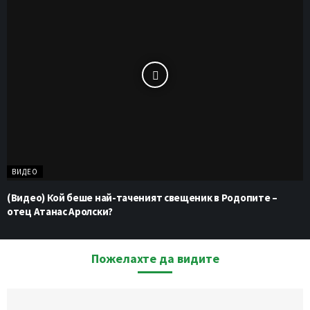
ВИДЕО
(Видео) Кой беше най-таченият свещеник в Родопите –
отец Атанас Аролски?
Пожелахте да видите