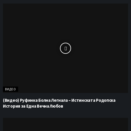
ВИДЕО
(Видео) Руфинка Болна Легнала – Истинската Родопска
История за Една Вечна Любов