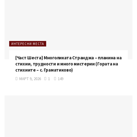
ИНТЕРЕСНИ МЕСТА
[Част Шеста] Многоликата Странджа – планина на
стихии, трудности и много мистерии (Гората на
стихиите – с. Граматиково)
МАРТ 9, 2026
1
149