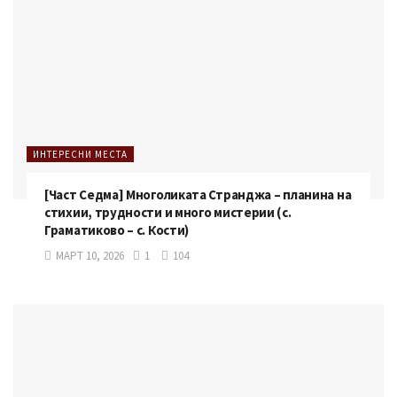
ИНТЕРЕСНИ МЕСТА
[Част Седма] Многоликата Странджа – планина на
стихии, трудности и много мистерии (с.
Граматиково – с. Кости)
МАРТ 10, 2026
1
104