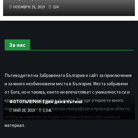
НОЕМВРИ 29, 2019
324
За нас
Пътеводител на Забравената България е сайт за приключения
и за много необикновени места в България. Места забравени
от Бога, но и такива, които ни впечатляват с уникалноста си и
красотата, която пленява сърцата. Тук ще откриете много
ФОТОГАЛЕРИЯ: Един ден в Кътина
полезна информация относно географски и природни обекти,
МАЙ 28, 2019
1,046
истински човешки истории и голямо количество снимков
материал.