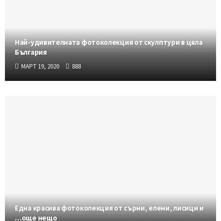
Най-удивителната фотоколекция от скулптури в цяла
България
МАРТ 19, 2020
888
Една красива фотоколекция от сърни, елени, лисици и
…още нещо