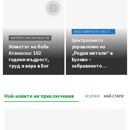
ИЗОСТАВЕНОТО НАСЛЕДСТВО
ИНТЕРЕСНИ ЛИЧНОСТИ
Централното
Животът на баба
управление на
Атанаска: 102
„Редки метали“ в
години мъдрост,
Бухово –
труд и вяра в Бог
забравеното
наследство на
българската минна
индустрия
Най-новите ни приключения
ВСИЧКИ
НАЙ-СТАРИ