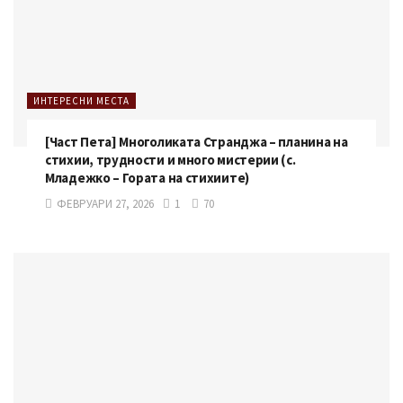
ИНТЕРЕСНИ МЕСТА
[Част Пета] Многоликата Странджа – планина на
стихии, трудности и много мистерии (с.
Младежко – Гората на стихиите)
ФЕВРУАРИ 27, 2026
1
70