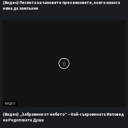
(Видео) Песента на чановете през вековете, която никога
няма да замлъкне
ВИДЕО
(Видео) „Забравени от небето“ – Най-съкровената Изповед
на Родопската Душа