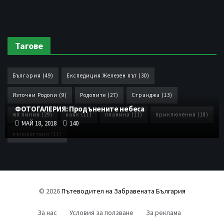
Тагове
България
(49)
Експедиция Железен път
(30)
Източни Родопи
(9)
Родопите
(27)
Странджа
(13)
ФОТОГАЛЕРИЯ: Продънените небеса
жп линия
(29)
каяк
(11)
планина
(11)
приключения
(18)
МАЙ 18, 2018
140
пътешествия
(11)
© 2026
Пътеводител на Забравената България
За нас
Условия за ползване
За реклама