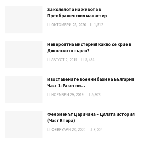
За колелото на живота в
Преображенския манастир
ОКТОМВРИ 28, 2020
1,512
Невероятна мистерия! Какво се крие в
Дяволското гърло?
АВГУСТ 2, 2019
5,434
Изоставените военни бази на България
Част 1: Ракетни…
НОЕМВРИ 29, 2019
5,973
Феноменът Царичина – Цялата история
(Част Втора)
ФЕВРУАРИ 23, 2020
3,004