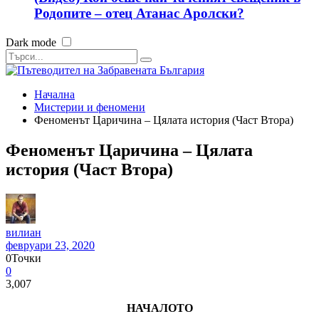
Родопите – отец Атанас Аролски?
Dark mode
Начална
Мистерии и феномени
Феноменът Царичина – Цялата история (Част Втора)
Феноменът Царичина – Цялата
история (Част Втора)
вилиан
февруари 23, 2020
0
Точки
0
3,007
НАЧАЛОТО