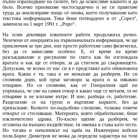
пълно изразходване на силите, без да осмисляме каквото и да
било. Всичко приемахме чистосърдечно и не си правехме
труда да анализираме нищо от онова, което получавахме като
текстова информация. Това беше потвърдено и от „Сорел“,
заменила на 1 март 1991 г. „Роро“.
На осми декември изкопните работи продължиха ръчно.
Увлечени от инерцията на първоначалната информация, че ще
приключим за три дни, ние просто работехме само физически,
без да се замисляме особено. Е, от време на време
разсъждавахме и рисувахме по снега как би изглеждала
вратата и как ще се отвори, за да стигнем до съкровището.
Допускам, че всеки от нас си я е представял като обикновена
врата. Каква е тя, така и не можахме да разберем. Не си
спомням дори, кой пръв заговори за врата и за някакво
отваряне. Но си спомням, как от Генералния щаб ни
упрекваха, че сме на самия отвор и какво още се мотаем, та не
отваряме и не влизаме вътре. И ние, разбира се, работехме.
Разделихме се на групи и въртяхме кирките, без да
прекъсваме. Колкото по-надълбоко слизахме, толкова повече
отворът се стесняваше. Материята, която обработвахме, беше
изключително здрава. По-късно щяхме да разберем, че
оставена на външно въздействие, тя омеква и става като тесто.
Но тогава и началникът на щаба на Инженерни войски
полк.Борис Димитров не можа да определи характера на този