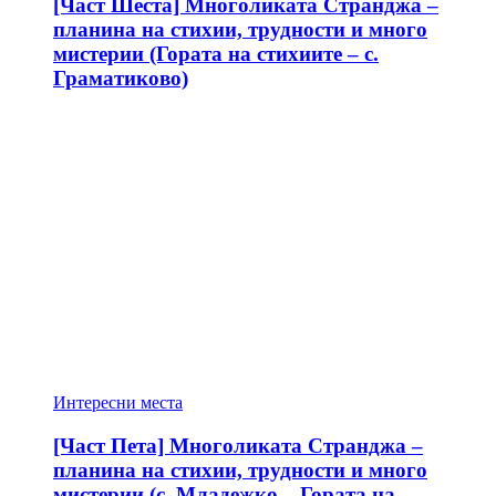
[Част Шеста] Многоликата Странджа –
планина на стихии, трудности и много
мистерии (Гората на стихиите – с.
Граматиково)
Интересни места
[Част Пета] Многоликата Странджа –
планина на стихии, трудности и много
мистерии (с. Младежко – Гората на