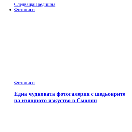
Следваща
Предишна
Фотописи
Фотописи
Една чудновата фотогалерия с шедьоврите
на изящното изкуство в Смолян