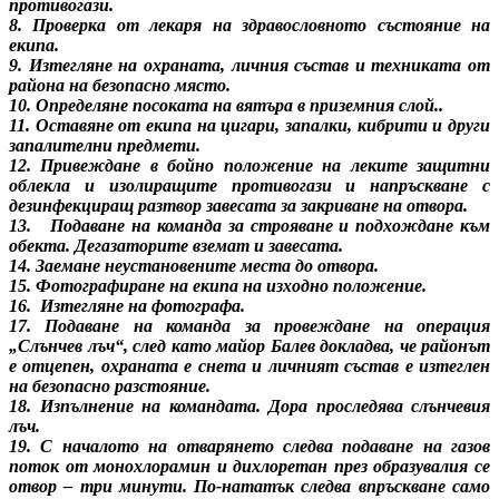
противогази.
8. Проверка от лекаря на здравословното състояние на
екипа.
9. Изтегляне на охраната, личния състав и техниката от
района на безопасно място.
10. Определяне посоката на вятъра в приземния слой..
11. Оставяне от екипа на цигари, запалки, кибрити и други
запалителни предмети.
12. Привеждане в бойно положение на леките защитни
облекла и изолиращите противогази и напръскване с
дезинфекциращ разтвор завесата за закриване на отвора.
13. Подаване на команда за строяване и подхождане към
обекта. Дегазаторите вземат и завесата.
14. Заемане неустановените места до отвора.
15. Фотографиране на екипа на изходно положение.
16. Изтегляне на фотографа.
17. Подаване на команда за провеждане на операция
„Слънчев лъч“, след като майор Балев докладва, че районът
е отцепен, охраната е снета и личният състав е изтеглен
на безопасно разстояние.
18. Изпълнение на командата. Дора проследява слънчевия
лъч.
19. С началото на отварянето следва подаване на газов
поток от монохлорамин и дихлоретан през образувалия се
отвор – три минути. По-нататък следва впръскване само