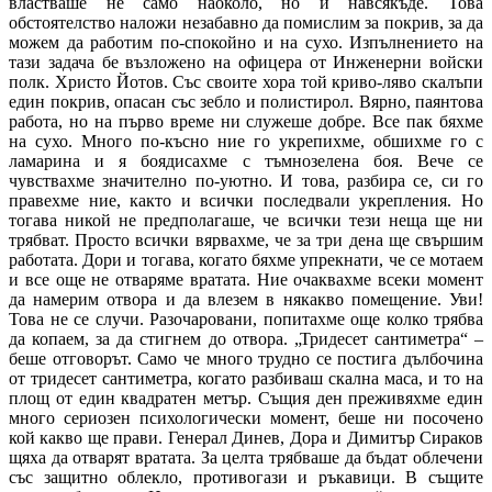
властваше не само наоколо, но и навсякъде. Това
обстоятелство наложи незабавно да помислим за покрив, за да
можем да работим по-спокойно и на сухо. Изпълнението на
тази задача бе възложено на офицера от Инженерни войски
полк. Христо Йотов. Със своите хора той криво-ляво скалъпи
един покрив, опасан със зебло и полистирол. Вярно, паянтова
работа, но на първо време ни служеше добре. Все пак бяхме
на сухо. Много по-късно ние го укрепихме, обшихме го с
ламарина и я боядисахме с тъмнозелена боя. Вече се
чувствахме значително по-уютно. И това, разбира се, си го
правехме ние, както и всички последвали укрепления. Но
тогава никой не предполагаше, че всички тези неща ще ни
трябват. Просто всички вярвахме, че за три дена ще свършим
работата. Дори и тогава, когато бяхме упрекнати, че се мотаем
и все още не отваряме вратата. Ние очаквахме всеки момент
да намерим отвора и да влезем в някакво помещение. Уви!
Това не се случи. Разочаровани, попитахме още колко трябва
да копаем, за да стигнем до отвора. „Тридесет сантиметра“ –
беше отговорът. Само че много трудно се постига дълбочина
от тридесет сантиметра, когато разбиваш скална маса, и то на
площ от един квадратен метър. Същия ден преживяхме един
много сериозен психологически момент, беше ни посочено
кой какво ще прави. Генерал Динев, Дора и Димитър Сираков
щяха да отварят вратата. За целта трябваше да бъдат облечени
със защитно облекло, противогази и ръкавици. В същите