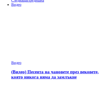
Следваща
Предишна
Видео
Видео
(Видео) Песента на чановете през вековете,
която никога няма да замлъкне