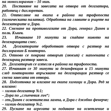
на монохлорамин – 10 мин.
20. Поставяне на завесата на отвора от дегазатора,
работещ с дихлоретан.
21. Оттегляне на екипа в района на трафопоста
(химическата палатка). Обработка на главите и ръцете на
дегазаторите и Дора.
22. Снемане на противогазите от Дора, генерал Динев и
полк. Кънев.
23. Изчакване 10 минути за спадане нивото на
дегазиращата смес.
24. Дегазаторите обработват отвора с разтвор на
дихлорамин-Б повторно.
25. Отново се покрива отворът (люкът) с напоената с
дегазиращ разтвор завеса.
26. Дегазаторът се изтегля в района на трафопоста.
27. Изчакват се 30 минути за дезинфекция и 15 минути
след повторното впръскване на дегазиращия разтвор се
снема завесата от отвора.
28. Подготовка за влизане на екипа химици и Дора. Ред за
влизане:
– химик-дегазатор №1;
– Дора по „слънчевия лъч“;
– ген.Динев с осветителна лампа, а Дора с джобно фенерче;
– химик-дегазатор №2.
29. Пускане на агрегата за подаване на осветление и