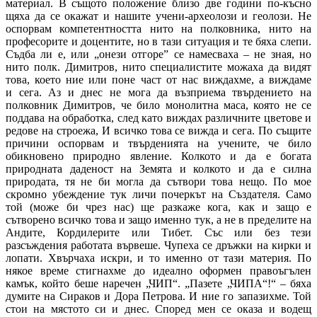
материал. В същото положение близо две години по-късно
щяха да се окажат и нашите учени-археолози и геолози. Не
оспорвам компетентността нито на полковника, нито на
професорите и доцентите, но в тази ситуация и те бяха слепи.
Съдба ли е, или „онези отгоре” се намесваха – не зная, но
нито полк. Димитров, нито специалистите можаха да видят
това, което ние или поне част от нас виждахме, а виждаме
и сега. Аз и днес не мога да възприема твърдението на
полковник Димитров, че било монолитна маса, която не се
поддава на обработка, след като виждах различните цветове и
редове на строежа, И всичко това се вижда и сега. По същите
причини оспорвам и твърденията на учените, че било
обикновено природно явление. Колкото и да е богата
природната даденост на Земята и колкото и да е силна
природата, тя не би могла да сътвори това нещо. По мое
скромно убеждение тук личи почеркът на Създателя. Само
той (може би чрез нас) ще разкаже кога, как и защо е
сътворено всичко това и защо именно тук, а не в пределите на
Андите, Кордилерите или Тибет. Със или без тези
разсъждения работата вървеше. Чупеха се дръжки на кирки и
лопати. Хвърчаха искри, и то именно от тази материя. По
някое време стигнахме до идеално оформен правоъгълен
камък, който беше наречен „ЧИП“. „Пазете „ЧИПА“!“ – бяха
думите на Сираков и Дора Петрова. И ние го запазихме. Той
стои на мястото си и днес. Според мен се оказа и водещ