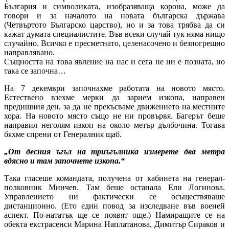
България и символиката, изобразяваща корона, може да
говори и за началото на новата българска държава
(Четвъртото Българско царство), но и за това трябва да си
кажат думата специалистите. Във всеки случай тук няма нищо
случайно. Всичко е пресметнато, целенасочено и безпогрешно
направлявано.
Същността на това явление на нас и сега не ни е позната, но
така се започна…
На 7 декември започнахме работата на новото място.
Естествено взехме мерки да зарием изкопа, направен
предишния ден, за да не прекъсваме движението на местните
хора. На новото място също не ни провървя. Багерът беше
направил неголям изкоп на около метър дълбочина. Тогава
бяхме спрени от Генералния щаб.
„От десния ъгъл на триъгълника измерете два метра
вдясно и там започнете изкопа.“
Така гласеше командата, получена от кабинета на генерал-
полковник Минчев. Там беше останала Ели Логинова.
Управлението ни фактически се осъществяваше
дистанционно. (Ето един повод за изследване във военей
аспект. По-нататък ще се появят още.) Намиращите се на
обекта екстрасенси Марина Наплатанова, Димитър Сираков и