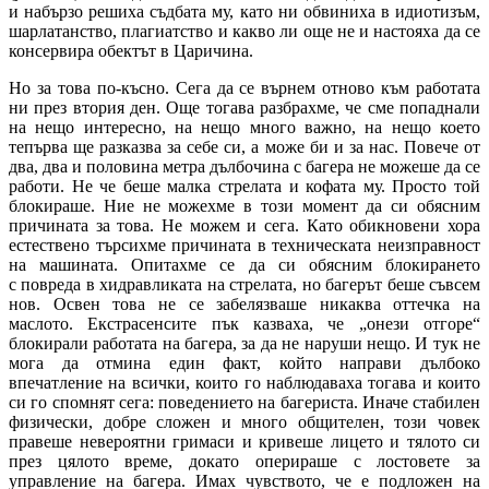
и набързо решиха съдбата му, като ни обвиниха в идиотизъм,
шарлатанство, плагиатство и какво ли още не и настояха да се
консервира обектът в Царичина.
Но за това по-късно. Сега да се върнем отново към работата
ни през втория ден. Още тогава разбрахме, че сме попаднали
на нещо интересно, на нещо много важно, на нещо което
тепърва ще разказва за себе си, а може би и за нас. Повече от
два, два и половина метра дълбочина с багера не можеше да се
работи. Не че беше малка стрелата и кофата му. Просто той
блокираше. Ние не можехме в този момент да си обясним
причината за това. Не можем и сега. Като обикновени хора
естествено търсихме причината в техническата неизправност
на машината. Опитахме се да си обясним блокирането
с повреда в хидравликата на стрелата, но багерът беше съвсем
нов. Освен това не се забелязваше никаква оттечка на
маслото. Екстрасенсите пък казваха, че „онези отгоре“
блокирали работата на багера, за да не наруши нещо. И тук не
мога да отмина един факт, който направи дълбоко
впечатление на всички, които го наблюдаваха тогава и които
си го спомнят сега: поведението на багериста. Иначе стабилен
физически, добре сложен и много общителен, този човек
правеше невероятни гримаси и кривеше лицето и тялото си
през цялото време, докато оперираше с лостовете за
управление на багера. Имах чувството, че е подложен на