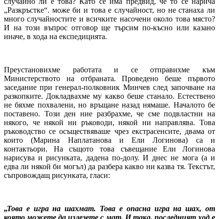
случайно ли е това? Като се има предвид, че то се нарича
„Разкръстке“. може би и това е случайност, но не станаха ли
много случайностите и всичките насочени около това място?
И на този въпрос отговор ще търсим по-късно или казано
иначе, в хода на експедицията.
Преустановихме работата и се отправихме към
Министерството на отбраната. Проведено беше първото
заседание при генерал-полковник Минчев след започване на
разкопките. Докладвахме му какво беше станало. Естествено
не бяхме похвалени, но връщане назад нямаше. Началото бе
поставено. Този ден ние разбрахме, че сме подвластни на
някого, че някой ни ръководи, някой ни направлява. Това
ръководство се осъществяваше чрез екстрасенсите, двама от
които (Марина Наплатанова и Ели Логинова) са и
контактьори. На същото това съвещание Ели Логинова
нарисува и рисунката, дадена по-долу. И днес не мога (а и
едва ли някой би могъл) да разбера какво ни казва тя. Текстът,
съпровождащ рисунката, гласи:
„Това е игра на шахмат. Това е опасна игра на шах, от
която можете да излезете с мат. И така, последният ход е