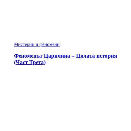
Мистерии и феномени
Феноменът Царичина – Цялата история
(Част Трета)