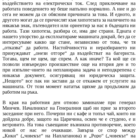
въздействието на електрически ток. След приключване на
работата поведението му беше напълно нормално. А ние и до
сега не можем да си обясним причината за това. И едното, и
другото могат да се причислят към хипотезата за наличието на
някакъв знак, пътеводител или ориентир за нас в бъдещата ни
работа. Тази хипотеза, разбира се, има две страни. Едната е
нашето упорство да експлоатираме машината докрай, без да се
интересуваме какво ще стане, независимо от това, че тя
„отказва“ да работи. Настойчивостта и неразбирането ни
принуждават „онези отгоре“ да въздействат на багериста.
Тогава, щем не щем, ще спрем. А как иначе? Та кой ще си
позволи извънредно произшествие още на втория ден и то
при изпълне¬нието на непланирана задача и неподкрепена с
никакъв документ, осигуряващ ни юридическа защита.
„Нещото“ все пак ни застави да се откажем от услугите на
машината. От този момент нататък щяхме да продължим да
работим на ръка.
В края на работния ден отново заминахме при генерал
Минчев. Началникът на Генералния щаб ни прие за второто
заседание при него. Почерпи ни с кафе и топъл чай, които ни
дойдоха добре, защото на Царичина, освен че е студено, е и
ветровито. На това съвещание възникна противоречие, което
никой от нас не очакваше. Завърза се спор между
„Кики“ („човекът“ на Наплатанова) и „Роро“ („човекът“ на