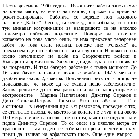
Шести декември 1990 година. Изкопните работи започнахме
на онова място, на което най-напред спряхме по време на
рекогносцировката. Работата се водеше под кодовото
название „Кабел“. Легендата беше удачно избрана, тъй като
тук минават комуникации за намиращото се на няколко
километра войсково поделение. Поводът да започнем
копаенето на това място беше, че има прекъснат телефонен
кабел, но това стана истина, понеже ние „успяхме“ да
прекъснем един от кабелите съвсем случайно. Наложи се по-
късно началникът на щаба на Свързочните войски в
Българската армия полк. Зикулов да идва тук за отстраняване
на повредата. И така багерът работеше с пълна мощност. До
16 часа бяхме направили изкоп с дълбина 14-15 метра и
дълбочина около 2,5 метра. Полученият резултат с нищо не
подсказваше, че може да се очаква нещо забележително.
Затова решихме да спрем работата и да се консултираме с
екстрасенсите – Марина Наплатанова, Димитър Сираков и
Дора Синева-Петрова. Тримата бяха на обекта, а Ели
Логинова – в Генералния щаб. От разговора, проведен с тях,
се стигна до извода, че мястото за копане не е тук, а на около
100 метра в източна посока, точно там, където се подхлъзна и
падна Димитър Сираков. То се оказа на няколко метра от
трафопоста – там където се събират и пресичат четири пътя,
преди да излязат на асфалтовото шосе. Още един въпрос –