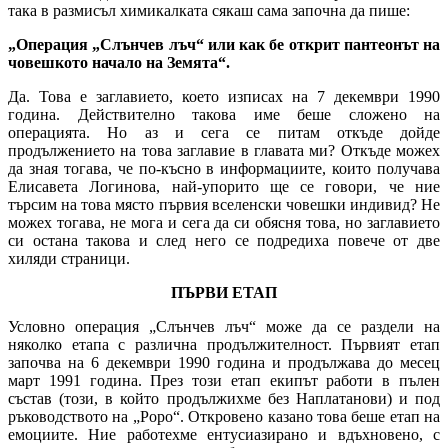
така в размисъл химикалката сякаш сама започна да пише:
„Операция „Слънчев лъч“ или как бе открит пантеонът на
човешкото начало на Земята“.
Да. Това е заглавието, което изписах на 7 декември 1990
година. Действително такова име беше сложено на
операцията. Но аз и сега се питам откъде дойде
продължението на това заглавие в главата ми? Откъде можех
да зная тогава, че по-късно в информациите, които получава
Елисавета Логинова, най-упорито ще се говори, че ние
търсим на това място първия вселенски човешки индивид? Не
можех тогава, не мога и сега да си обясня това, но заглавието
си остана такова и след него се подредиха повече от две
хиляди страници.
ПЪРВИ ЕТАП
Условно операция „Слънчев лъч“ може да се раздели на
няколко етапа с различна продължителност. Първият етап
започва на 6 декември 1990 година и продължава до месец
март 1991 година. През този етап екипът работи в пълен
състав (този, в който продължихме без Наплатанови) и под
ръководството на „Роро“. Откровено казано това беше етап на
емоциите. Ние работехме ентусиазирано и вдъхновено, с