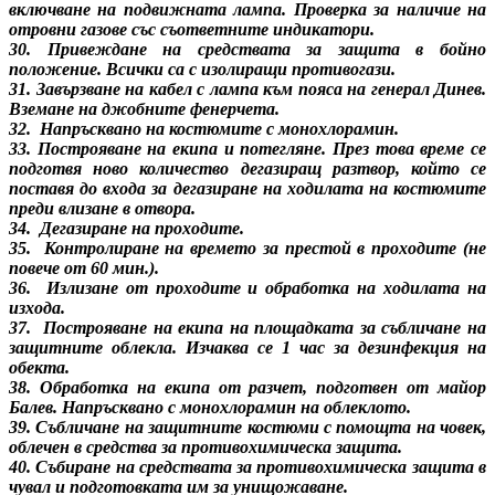
включване на подвижната лампа. Проверка за наличие на
отровни газове със съответните индикатори.
30. Привеждане на средствата за защита в бойно
положение. Всички са с изолиращи противогази.
31. Завързване на кабел с лампа към пояса на генерал Динев.
Вземане на джобните фенерчета.
32. Напръсквано на костюмите с монохлорамин.
33. Построяване на екипа и потегляне. През това време се
подготвя ново количество дегазиращ разтвор, който се
поставя до входа за дегазиране на ходилата на костюмите
преди влизане в отвора.
34. Дегазиране на проходите.
35. Контролиране на времето за престой в проходите (не
повече от 60 мин.).
36. Излизане от проходите и обработка на ходилата на
изхода.
37. Построяване на екипа на площадката за събличане на
защитните облекла. Изчаква се 1 час за дезинфекция на
обекта.
38. Обработка на екипа от разчет, подготвен от майор
Балев. Напръсквано с монохлорамин на облеклото.
39. Събличане на защитните костюми с помощта на човек,
облечен в средства за противохимическа защита.
40. Събиране на средствата за противохимическа защита в
чувал и подготовката им за унищожаване.