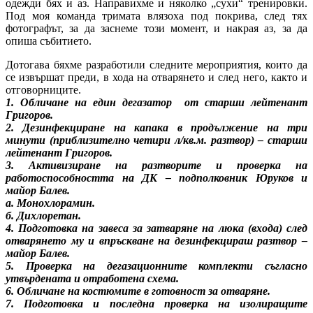
одежди бях и аз. Направихме и няколко „сухи“ тренировки.
Под моя команда тримата влязоха под покрива, след тях
фотографът, за да заснеме този момент, и накрая аз, за да
опиша събитието.
Дотогава бяхме разработили следните мероприятия, които да
се извършат преди, в хода на отварянето и след него, както и
отговорниците.
1. Обличане на един дегазатор от старши лейтенант
Григоров.
2. Дезинфекциране на капака в продължение на три
минути (приблизително четири л/кв.м. разтвор) – старши
лейтенант Григоров.
3. Активизиране на разтворите и проверка на
работоспособността на ДК – подполковник Юруков и
майор Балев.
а. Монохлорамин.
б. Дихлоретан.
4. Подготовка на завеса за затваряне на люка (входа) след
отварянето му и впръскване на дезинфекцираш разтвор –
майор Балев.
5. Проверка на дегазационните комплекти съгласно
утвърдената и отработена схема.
6. Обличане на костюмите в готовност за отваряне.
7. Подготовка и последна проверка на изолиращите