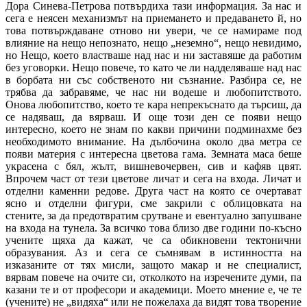
Дора Синева-Петрова потвърдиха тази информация. За нас и
сега е неясен механизмът на приемането и предаването й, но
това потвърждаване отново ни увери, че се намираме под
влияние на нещо непознато, нещо „неземно“, нещо невидимо,
но Нещо, което властваше над нас и ни заставяше да работим
без уговорки. Нещо повече, то като че ли надделяваше над нас
в борбата ни със собственото ни съзнание. Разбира се, не
трябва да забравяме, че нас ни водеше и любопитството.
Онова любопитство, което те кара непрекъснато да търсиш, да
се надяваш, да вярваш. И още този ден се появи нещо
интересно, което не знам по какви причини подминахме без
необходимото внимание. На дълбочина около два метра се
появи материя с интересна цветова гама. Земната маса беше
украсена с бял, жълт, вишневочервен, сив и кафяв цвят.
Впрочем част от тези цветове личат и сега на входа. Личат и
отделни каменни редове. Друга част на която се очертават
ясно и отделни фигури, сме закрили с облицовката на
стените, за да предотвратим срутване и евентуално запушване
на входа на тунела. За всичко това близо две години по-късно
учените щяха да кажат, че са обикновени тектонични
образувания. Аз и сега се съмнявам в истинността на
изказаните от тях мисли, защото макар и не специалист,
вярвам повече на очите си, отколкото на изречените думи, па
казани те и от професори и академици. Моето мнение е, че те
(учените) не „видяха“ или не пожелаха да видят това творение