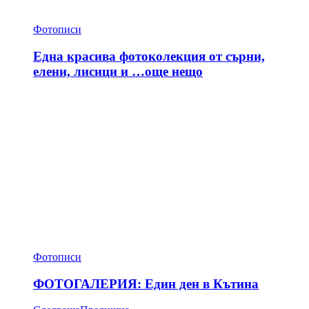
Фотописи
Една красива фотоколекция от сърни,
елени, лисици и …още нещо
Фотописи
ФОТОГАЛЕРИЯ: Един ден в Кътина