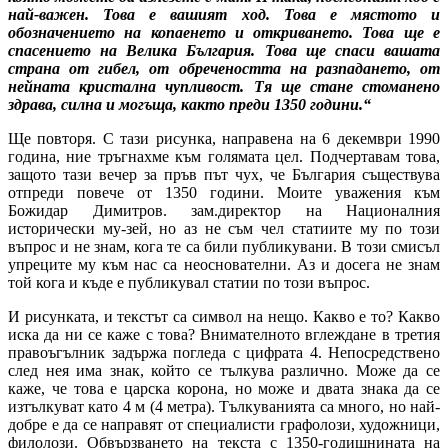
най-важен. Това е вашият ход. Това е мястото и
обозначението на копаенето и откриването. Това ще е
спасението на Велика България. Това ще спаси вашата
страна от гибел, от обречеността на разпадането, от
нейната кристална чупливост. Тя ще стане стоманено
здрава, силна и могъща, както преди 1350 години.“
Ще повторя. С тази рисунка, направена на 6 декември 1990
година, ние тръгнахме към голямата цел. Подчертавам това,
защото тази вечер за пръв път чух, че България съществува
отпреди повече от 1350 години. Моите уважения към
Божидар Димитров. зам.директор на Националния
исторически му-зей, но аз не съм чел статиите му по този
въпрос и не знам, кога те са били публикувани. В този смисъл
упреците му към нас са неоснователни. Аз и досега не знам
той кога и къде е публикувал статии по този въпрос.
И рисунката, и текстът са символ на нещо. Какво е то? Какво
иска да ни се каже с това? Внимателното вглеждане в третия
правоъгълник задържа погледа с цифрата 4. Непосредствено
след нея има знак, който се тълкува различно. Може да се
каже, че това е царска корона, но може и двата знака да се
изтълкуват като 4 м (4 метра). Тълкуванията са много, но най-
добре е да се направят от специалисти графолози, художници,
филолози. Обвързването на текста с 1350-годишнината на