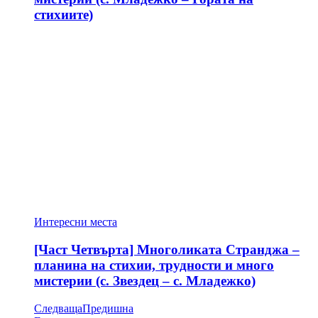
стихиите)
Интересни места
[Част Четвърта] Многоликата Странджа –
планина на стихии, трудности и много
мистерии (с. Звездец – с. Младежко)
Следваща
Предишна