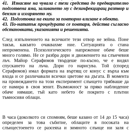
41. Изнасяне на чувала с тези средства до предварително
подготвена яма, заливането му с дезинфекциращ разтвор и
бензин и изгарянето му.
42. Подготовка на екипа за повторно влизане в обекта.
43. По-нататък процедурата се повтаря, действа съгласно
обстановката, указанията и решенията.
След изпълнението на всичките тези отвор не зейна. Поне
такъв, какъвто очаквахме ние. Ситуацията о стана
непроменена. Психологическото напрежение обаче беше
много голямо. Не се разбра дори и движението на слънчевия
лъч. Майор Серафимов твърдеше по-късно, че е видял
спускането на лъча. Дори го нарисува. Той (според
Серафимов) имал формата на въртящ се конус с върха към
входа и се различавали всички цветове на дъгата. В момента
на провеждането на този експеримент слънцето трябваше да
се намира в своя зенит. Възможност за пряко наблюдение
обаче нямаше, тъй като небето бе покрито с плътни
тъмносиви облаци.
В часа (доколкото си спомням, беше казано от 14 до 15 часа)
определен за това събитие, облаците в посоката на
слънцестоенето се разсеяха и зимното слънце ни заля с