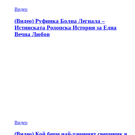
Видео
(Видео) Руфинка Болна Легнала –
Истинската Родопска История за Една
Вечна Любов
Видео
(Видео) Кой беше най-таченият свещеник в