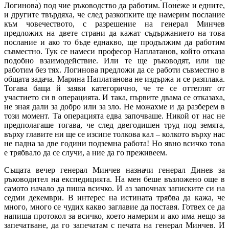
Логинова) под чие ръководство да работим. Понеже и едните,
и другите твърдяха, че след разкопките ще намерим послание
към човечеството, с разрешение на генерал Минчев
предложих на двете страни да кажат съдържанието на това
послание и ако то бъде еднакво, ще продължим да работим
съвместно. Тук се намеси професор Наплатанов, който отказа
подобно взаимодействие. Или те ще ръководят, или ще
работим без тях. Логинова предложи да се работи съвместно в
общата задача. Марина Наплатанова не издържа и се разплака.
Тогава баща й заяви категорично, че те се оттеглят от
участието си в операцията. И така, първите двама се отказаха,
не зная дали за добро или за зло. Не можахме и да разберем в
този момент. Та операцията едва започваше. Никой от нас не
предполагаше тогава, че след двегодишен труд под земята,
върху главите ни ще се изсипе толкова кал – колкото върху нас
не падна за две години подземна работа! Но явно всичко това
е трябвало да се случи, а ние да го преживеем.
Същата вечер генерал Минчев назначи генерал Динев за
ръководител на експедицията. На мен беше възложено още в
самото начало да пиша всичко. И аз започнах записките си на
седми декември. В интерес на истината трябва да кажа, че
много, много се чудих какво заглавие да поставя. Готвех се да
напиша протокол за всичко, което намерим и ако има нещо за
запечатване, да го запечатам с печата на генерал Минчев. И