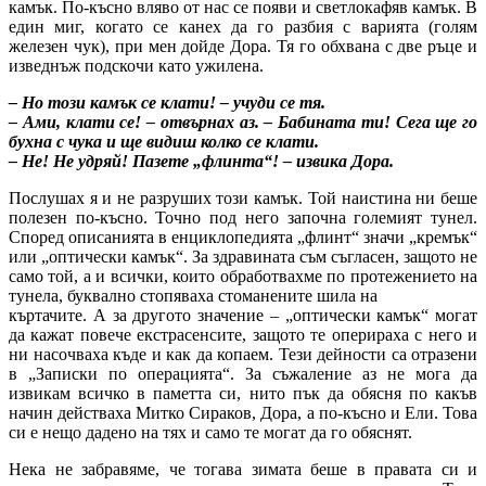
камък. По-късно вляво от нас се появи и светлокафяв камък. В
един миг, когато се канех да го разбия с варията (голям
железен чук), при мен дойде Дора. Тя го обхвана с две ръце и
изведнъж подскочи като ужилена.
– Но този камък се клати! – учуди се тя.
– Ами, клати се! – отвърнах аз. – Бабината ти! Сега ще го
бухна с чука и ще видиш колко се клати.
– Не! Не удряй! Пазете „флинта“! – извика Дора.
Послушах я и не разруших този камък. Той наистина ни беше
полезен по-късно. Точно под него започна големият тунел.
Според описанията в енциклопедията „флинт“ значи „кремък“
или „оптически камък“. За здравината съм съгласен, защото не
само той, а и всички, които обработвахме по протежението на
тунела, буквално стопяваха стоманените шила на
къртачите. А за другото значение – „оптически камък“ могат
да кажат повече екстрасенсите, защото те оперираха с него и
ни насочваха къде и как да копаем. Тези дейности са отразени
в „Записки по операцията“. За съжаление аз не мога да
извикам всичко в паметта си, нито пък да обясня по какъв
начин действаха Митко Сираков, Дора, а по-късно и Ели. Това
си е нещо дадено на тях и само те могат да го обяснят.
Нека не забравяме, че тогава зимата беше в правата си и