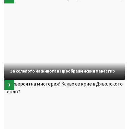
За колелото на живота в Преображенския манастир