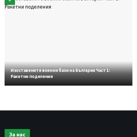
Изоставените военни бази на България Част 1:
Ракетни поделения
За нас