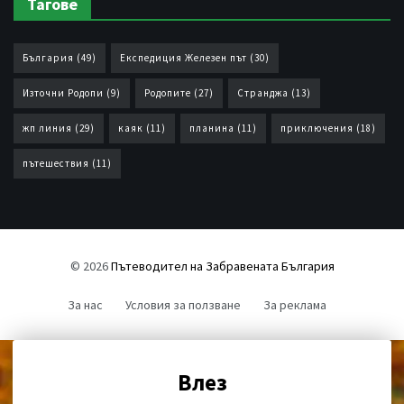
Тагове
България
(49)
Експедиция Железен път
(30)
Източни Родопи
(9)
Родопите
(27)
Странджа
(13)
жп линия
(29)
каяк
(11)
планина
(11)
приключения
(18)
пътешествия
(11)
© 2026
Пътеводител на Забравената България
За нас
Условия за ползване
За реклама
Влез