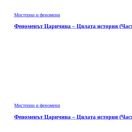
Мистерии и феномени
Феноменът Царичина – Цялата история (Част
Мистерии и феномени
Феноменът Царичина – Цялата история (Част