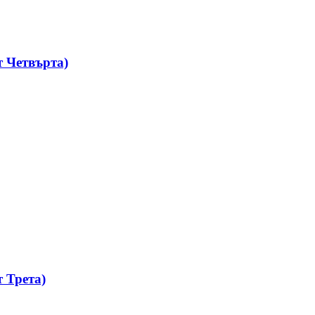
 Четвърта)
 Трета)