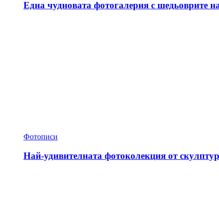
Една чудновата фотогалерия с шедьоврите н
Фотописи
Най-удивителната фотоколекция от скулптур