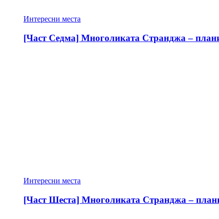
Интересни места
[Част Седма] Многоликата Странджа – планин
Интересни места
[Част Шеста] Многоликата Странджа – планин