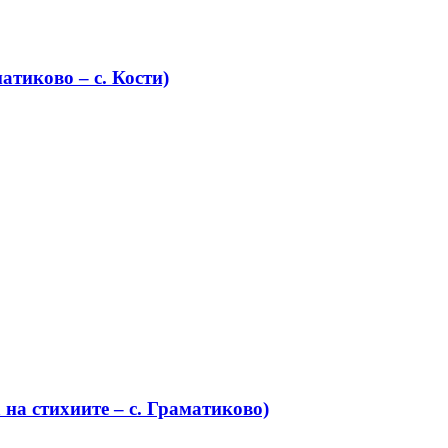
атиково – с. Кости)
на стихиите – с. Граматиково)