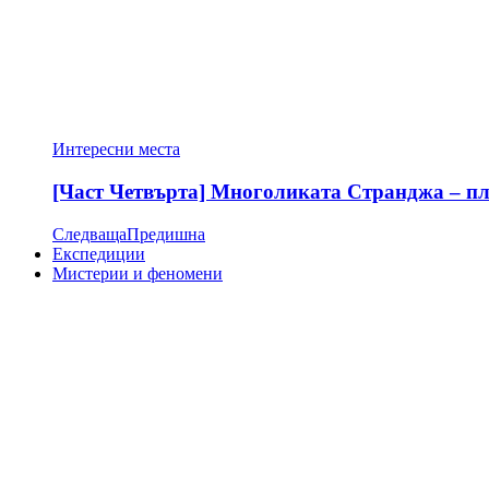
Интересни места
[Част Четвърта] Многоликата Странджа – пла
Следваща
Предишна
Експедиции
Мистерии и феномени