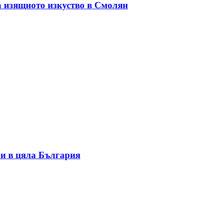
а изящното изкуство в Смолян
и в цяла България