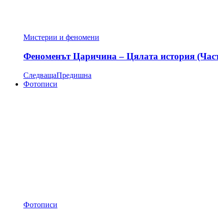
Мистерии и феномени
Феноменът Царичина – Цялата история (Час
Следваща
Предишна
Фотописи
Фотописи