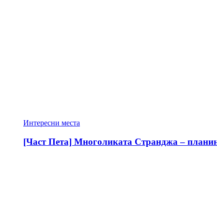
Интересни места
[Част Пета] Многоликата Странджа – планина