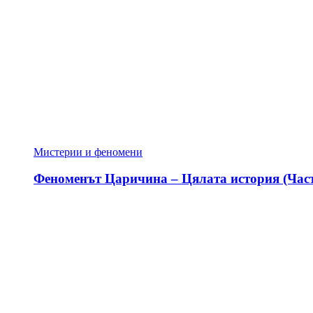
Мистерии и феномени
Феноменът Царичина – Цялата история (Част