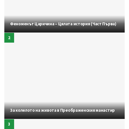
Феноменът Царичина – Цялата история (Част Първа)
За колелото на живота в Преображенския манастир