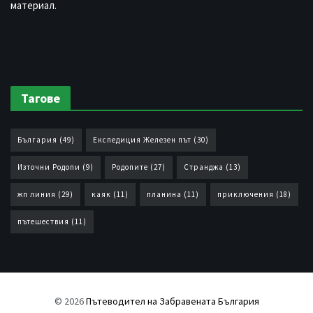
материал.
Тагове
България
(49)
Експедиция Железен път
(30)
Източни Родопи
(9)
Родопите
(27)
Странджа
(13)
жп линия
(29)
каяк
(11)
планина
(11)
приключения
(18)
пътешествия
(11)
© 2026
Пътеводител на Забравената България