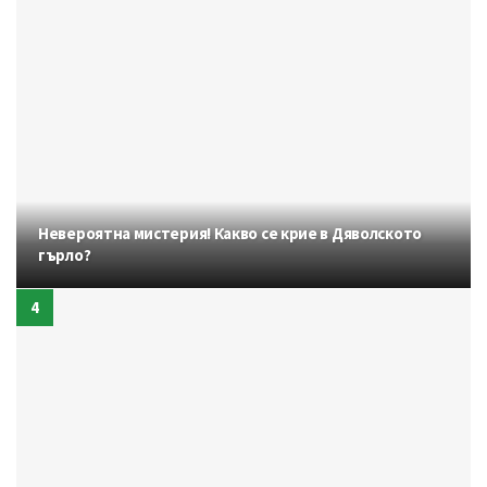
Невероятна мистерия! Какво се крие в Дяволското
гърло?