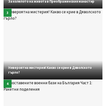
За колелото на живота в Преображенския манастир
Невероятна мистерия! Какво се крие в Дяволското
гърло?