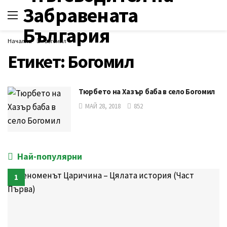
Начална
Богомил
Етикет:
Богомил
Тюрбето на Хазър баба в село Богомил
МАЙ 28, 2018
852
Най-популярни