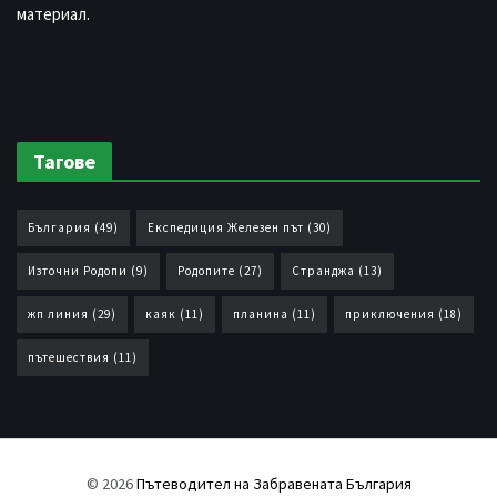
материал.
Тагове
България
(49)
Експедиция Железен път
(30)
Източни Родопи
(9)
Родопите
(27)
Странджа
(13)
жп линия
(29)
каяк
(11)
планина
(11)
приключения
(18)
пътешествия
(11)
© 2026
Пътеводител на Забравената България