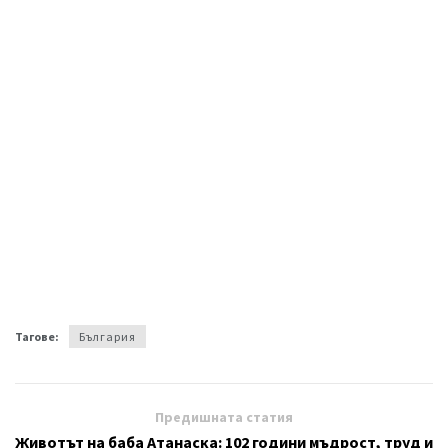
Тагове:
България
Предишната статия
Животът на баба Атанаска: 102 години мъдрост, труд и