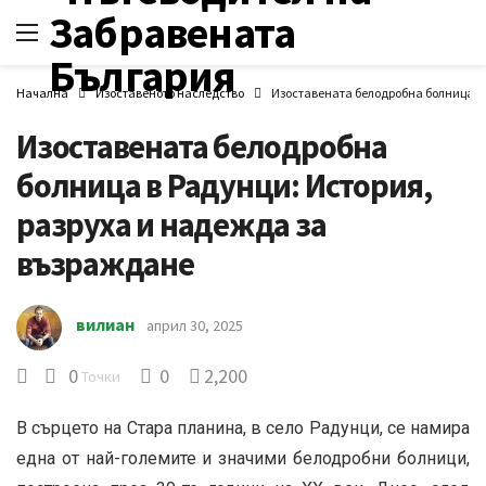
Начална
Изоставеното наследство
Изоставената белодробна болница в 
Изоставената белодробна
болница в Радунци: История,
разруха и надежда за
възраждане
вилиан
април 30, 2025
0
0
2,200
Точки
В сърцето на Стара планина, в село Радунци, се намира
една от най-големите и значими белодробни болници,