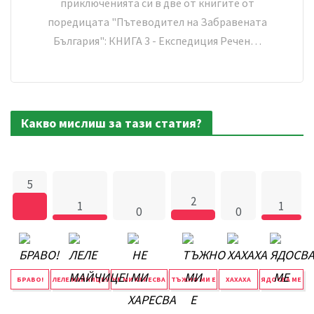
приключенията си в две от книгите от
поредицата "Пътеводител на Забравената
България": КНИГА 3 - Експедиция Речен…
Какво мислиш за тази статия?
5
2
1
1
0
0
БРАВО!
ЛЕЛЕ МАЙЧИЦЕ!
НЕ МИ ХАРЕСВА
ТЪЖНО МИ Е
ХАХАХА
ЯДОСВА МЕ