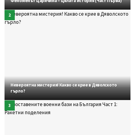
Феноменът Царичина – Цялата история (Част Първа)
Невероятна мистерия! Какво се крие в Дяволското
гърло?