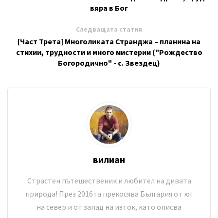
вяра в Бог
Следващата статия
[Част Трета] Многоликата Странджа – планина на
стихии, трудности и много мистерии ("Рождество
Богородично" - с. Звездец)
вилиан
Страстен пътешественик и любител на дивата
природа! През 2016та прекосява България от юг
на север и от запад на изток, като описва