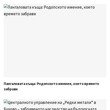
Пангаловата къща: Родопското имение, което времето
забрави