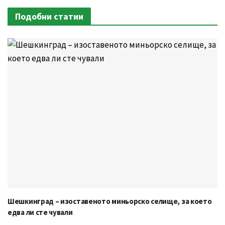
Подобни статии
Шешкинград – изоставеното миньорско селище, за което
едва ли сте чували