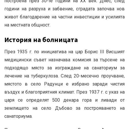
построена през 30-те години на XX век.
Днес, след
години на разруха и забвение, сградата започва нов
живот благодарение на частни инвестиции и усилията
на местната общност.
История на болницата
През 1935 г. по инициатива на цар Борис III Висшият
медицински съвет назначава комисия за търсене на
подходящо място за изграждане на санаториум за
лечение на туберкулоза.
След 20-месечно проучване,
мястото в село Радунци е избрано заради чистия
въздух и благоприятния климат.
През 1937 г. с указ на
царя се определят 500 декара гора и ливади от
землището на село Дъбово за построяването на
санаториума.