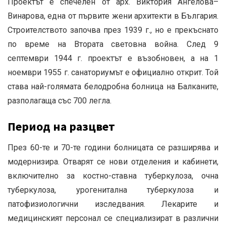
Проектът е спечелен от арх. Виктория Ангелова–
Винарова, една от първите жени архитекти в България.
Строителството започва през 1939 г., но е прекъснато
по време на Втората световна война.
След 9
септември 1944 г. проектът е възобновен, а на 1
ноември 1955 г. санаториумът е официално открит.
Той
става най-голямата белодробна болница на Балканите,
разполагаща със 700 легла.
Период на разцвет
През 60-те и 70-те години болницата се разширява и
модернизира.
Отварят се нови отделения и кабинети,
включително за костно-ставна туберкулоза, очна
туберкулоза, урогенитална туберкулоза и
патофизиологични изследвания.
Лекарите и
медицинският персонал се специализират в различни