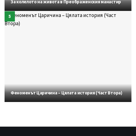
За колелото на живота в Преображенския манастир
Феноменът Царичина – Цялата история (Част Втора)