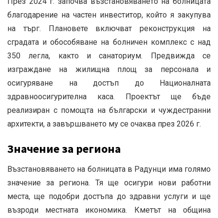
През 2024 г. започва възстановяването на болницата
благодарение на частен инвеститор, който я закупува
на търг.
Плановете включват реконструкция на
сградата и обособяване на болничен комплекс с над
350 легла, както и санаториум.
Предвижда се
изграждане на жилищна площ за персонала и
осигуряване на достъп до Националната
здравноосигурителна каса.
Проектът ще бъде
реализиран с помощта на български и чуждестранни
архитекти, а завършването му се очаква през 2026 г.
Значение за региона
Възстановяването на болницата в Радунци има голямо
значение за региона.
Тя ще осигури нови работни
места, ще подобри достъпа до здравни услуги и ще
възроди местната икономика.
Кметът на община