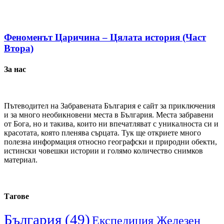
Феноменът Царичина – Цялата история (Част
Втора)
За нас
Пътеводител на Забравената България е сайт за приключения
и за много необикновени места в България. Места забравени
от Бога, но и такива, които ни впечатляват с уникалноста си и
красотата, която пленява сърцата. Тук ще откриете много
полезна информация относно географски и природни обекти,
истински човешки истории и голямо количество снимков
материал.
Тагове
България
(49)
Експедиция Железен