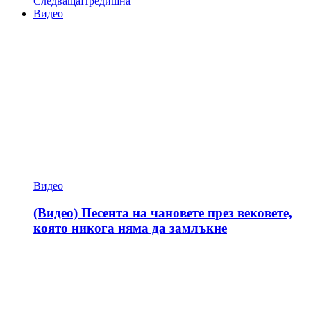
Следваща
Предишна
Видео
Видео
(Видео) Песента на чановете през вековете,
която никога няма да замлъкне