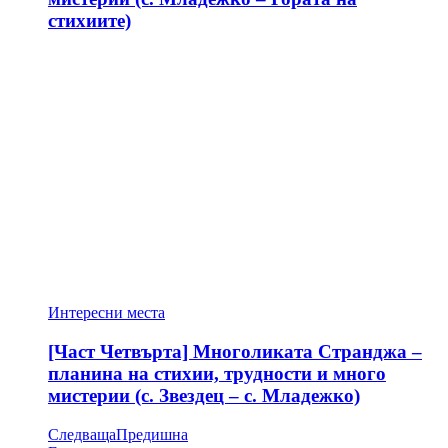
стихиите)
Интересни места
[Част Четвърта] Многоликата Странджа –
планина на стихии, трудности и много
мистерии (с. Звездец – с. Младежко)
Следваща
Предишна