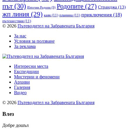
път
(30)
Родопите
(27)
Странджа
(13)
Източни Родопи
(9)
жп линия
(29)
приключения
(18)
каяк
(11)
планина
(11)
пътешествия
(11)
© 2026
Пътеводител на Забравената България
За нас
Условия за ползване
За реклама
Интересни места
Експедиции
Мистерии и феномени
Архиви
Галерия
Видео
© 2026
Пътеводител на Забравената България
Влез
Добре дошъл