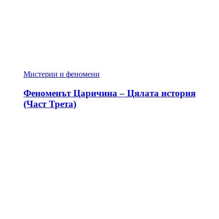
Мистерии и феномени
Феноменът Царичина – Цялата история
(Част Трета)