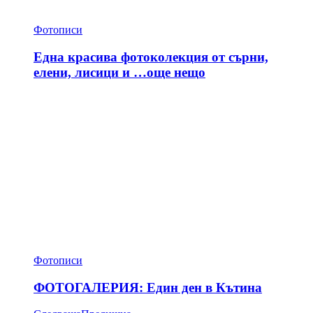
Фотописи
Една красива фотоколекция от сърни,
елени, лисици и …още нещо
Фотописи
ФОТОГАЛЕРИЯ: Един ден в Кътина