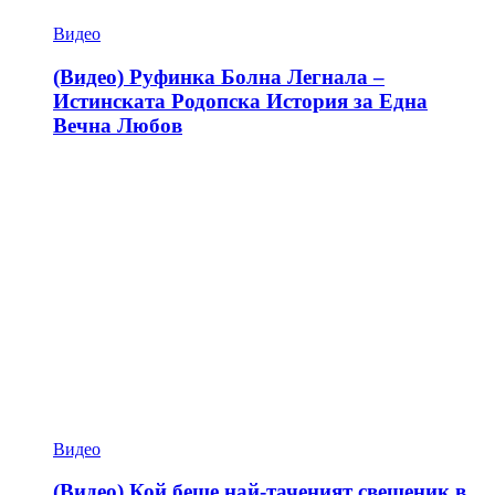
Видео
(Видео) Руфинка Болна Легнала –
Истинската Родопска История за Една
Вечна Любов
Видео
(Видео) Кой беше най-таченият свещеник в