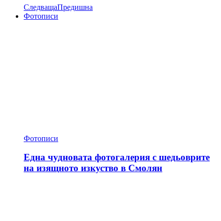
Следваща
Предишна
Фотописи
Фотописи
Една чудновата фотогалерия с шедьоврите
на изящното изкуство в Смолян