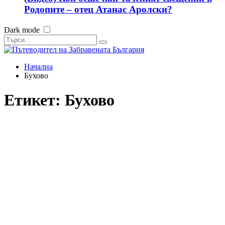
Родопите – отец Атанас Аролски?
Dark mode
Начална
Бухово
Етикет:
Бухово