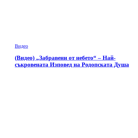
Видео
(Видео) „Забравени от небето“ – Най-
съкровената Изповед на Родопската Душа