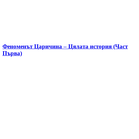
Феноменът Царичина – Цялата история (Част
Първа)