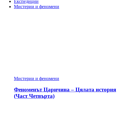
Експедиции
Мистерии и феномени
Мистерии и феномени
Феноменът Царичина – Цялата история
(Част Четвърта)