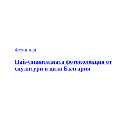
Фотописи
Най-удивителната фотоколекция от
скулптури в цяла България