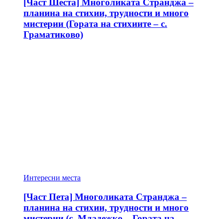
[Част Шеста] Многоликата Странджа –
планина на стихии, трудности и много
мистерии (Гората на стихиите – с.
Граматиково)
Интересни места
[Част Пета] Многоликата Странджа –
планина на стихии, трудности и много
мистерии (с. Младежко – Гората на