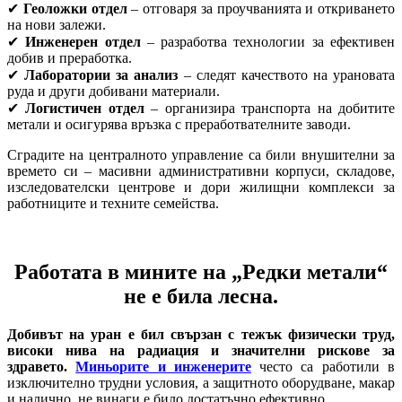
✔
Геоложки отдел
– отговаря за проучванията и откриването
на нови залежи.
✔
Инженерен отдел
– разработва технологии за ефективен
добив и преработка.
✔
Лаборатории за анализ
– следят качеството на урановата
руда и други добивани материали.
✔
Логистичен отдел
– организира транспорта на добитите
метали и осигурява връзка с преработвателните заводи.
Сградите на централното управление са били внушителни за
времето си – масивни административни корпуси, складове,
изследователски центрове и дори жилищни комплекси за
работниците и техните семейства.
Работата в мините на „Редки метали“
не е била лесна.
Добивът на уран е бил свързан с тежък физически труд,
високи нива на радиация и значителни рискове за
здравето.
Миньорите и инженерите
често са работили в
изключително трудни условия, а защитното оборудване, макар
и налично, не винаги е било достатъчно ефективно.