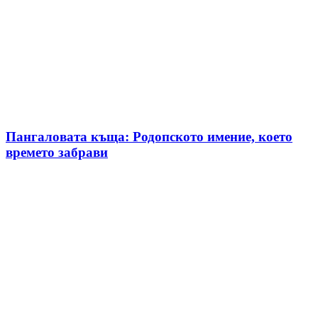
Пангаловата къща: Родопското имение, което
времето забрави