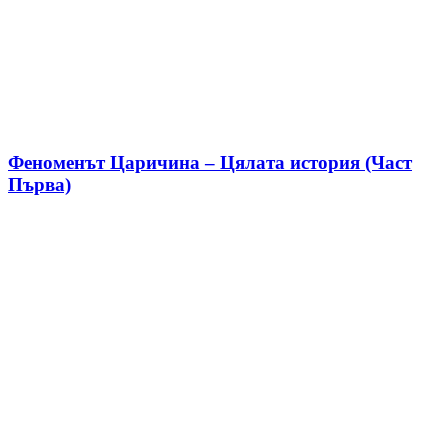
Феноменът Царичина – Цялата история (Част
Първа)