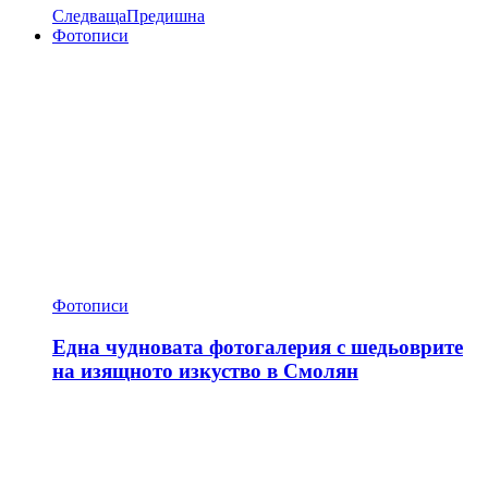
Следваща
Предишна
Фотописи
Фотописи
Една чудновата фотогалерия с шедьоврите
на изящното изкуство в Смолян