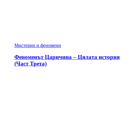
Мистерии и феномени
Феноменът Царичина – Цялата история
(Част Трета)