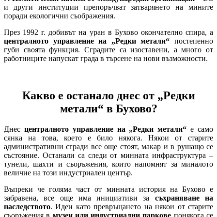
и други институции препоръчват затварянето на мините
поради екологични съображения.
През 1992 г. добивът на уран в Бухово окончателно спира, а
централното управление на „Редки метали“
постепенно
губи своята функция. Сградите са изоставени, а много от
работниците напускат града в търсене на нови възможности.
Какво е останало днес от „Редки
метали“ в Бухово?
Днес
централното управление на „Редки метали“
е само
сянка на това, което е било някога. Някои от старите
административни сгради все още стоят, макар и в рушащо се
състояние. Останали са следи от минната инфраструктура –
тунели, шахти и съоръжения, които напомнят за миналото
величие на този индустриален център.
Въпреки че голяма част от минната история на Бухово е
забравена, все още има инициативи за
съхраняване на
наследството
. Идеи като превръщането на някои от старите
съоръжения в
музеи или индустриални паркове
понякога се