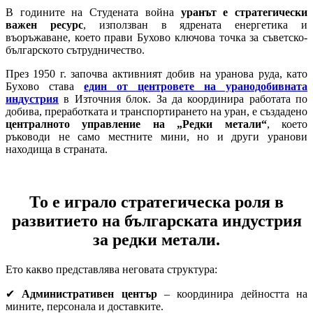
В годините на Студената война
уранът е стратегически
важен ресурс
, използван в ядрената енергетика и
въоръжаване, което прави Бухово ключова точка за съветско-
българското сътрудничество.
През 1950 г. започва активният добив на уранова руда, като
Бухово става
един от центровете на уранодобивната
индустрия
в Източния блок. За да координира работата по
добива, преработката и транспортирането на уран, е създадено
централното управление на „Редки метали“
, което
ръководи не само местните мини, но и други уранови
находища в страната.
То е играло стратегическа роля в
развитието на българската индустрия
за редки метали.
Ето какво представлява неговата структура:
✔
Административен център
– координира дейността на
мините, персонала и доставките.