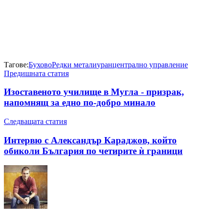
Тагове:
Бухово
Редки метали
уран
централно управление
Предишната статия
Изоставеното училище в Мугла - призрак,
напомнящ за едно по-добро минало
Следващата статия
Интервю с Александър Караджов, който
обиколи България по четирите ѝ граници