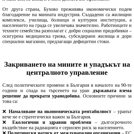
От друга страна, Бухово преживява икономически подем
благодарение на минната индустрия. Създадени са жилищни
комплекси, училища, болници и културни институции, а
населението на града се увеличава значително. Работниците и
техните семейства разполагат с добри социални придобивки –
осигурена медицинска грижа, субсидирани жилища и дори
специални магазини, предлагащи дефицитни стоки.
Закриването на мините и упадъкът на
централното управление
След политическите промени в България в началото на 90-те
години и спада на търсенето на уран
държавата взема
решение да прекрати уранодобива
. Основните причини за
това са:
❌
Намаляване на икономическата рентабилност
– уранът
вече не е стратегически важен за България.
❌
Екологични и здравни проблеми
– дългосрочното
въздействие на радиацията е сериозен риск за населението.
❌
Политически натиск от международни организации
– ЕС