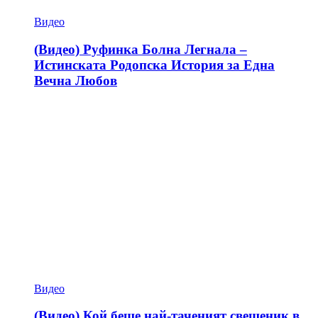
Видео
(Видео) Руфинка Болна Легнала –
Истинската Родопска История за Една
Вечна Любов
Видео
(Видео) Кой беше най-таченият свещеник в