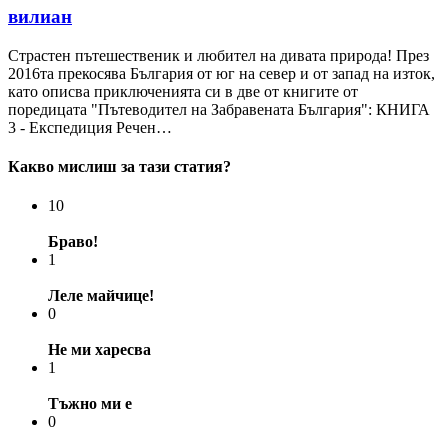
вилиан
Страстен пътешественик и любител на дивата природа! През
2016та прекосява България от юг на север и от запад на изток,
като описва приключенията си в две от книгите от
поредицата "Пътеводител на Забравената България": КНИГА
3 - Експедиция Речен…
Какво мислиш за тази статия?
10
Браво!
1
Леле майчице!
0
Не ми харесва
1
Тъжно ми е
0