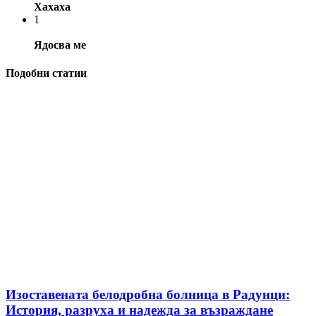
Хахаха
1
Ядосва ме
Подобни статии
Изоставената белодробна болница в Радунци:
История, разруха и надежда за възраждане