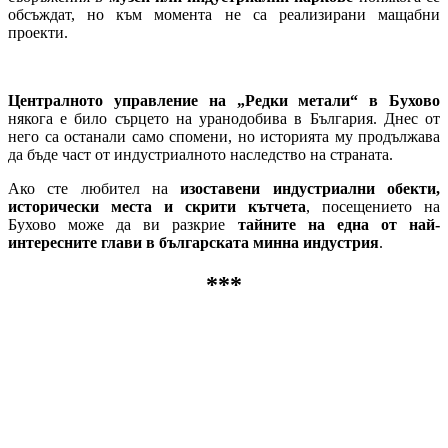
обсъждат, но към момента не са реализирани мащабни
проекти.
Централното управление на „Редки метали“ в Бухово
някога е било сърцето на уранодобива в България. Днес от
него са останали само спомени, но историята му продължава
да бъде част от индустриалното наследство на страната.
Ако сте любител на
изоставени индустриални обекти,
исторически места и скрити кътчета
, посещението на
Бухово може да ви разкрие
тайните на една от най-
интересните глави в българската минна индустрия
.
***