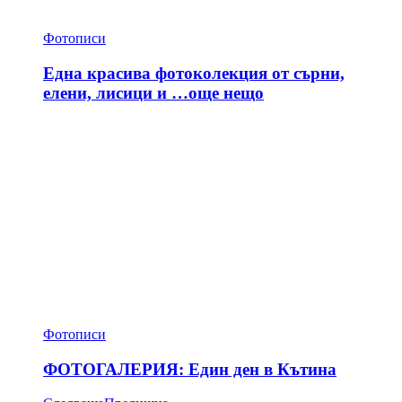
Фотописи
Една красива фотоколекция от сърни,
елени, лисици и …още нещо
Фотописи
ФОТОГАЛЕРИЯ: Един ден в Кътина