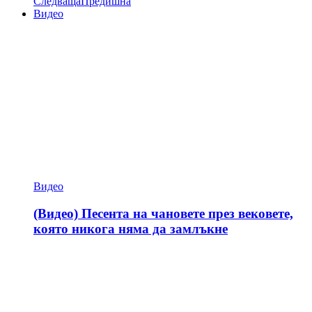
Следваща
Предишна
Видео
Видео
(Видео) Песента на чановете през вековете,
която никога няма да замлъкне