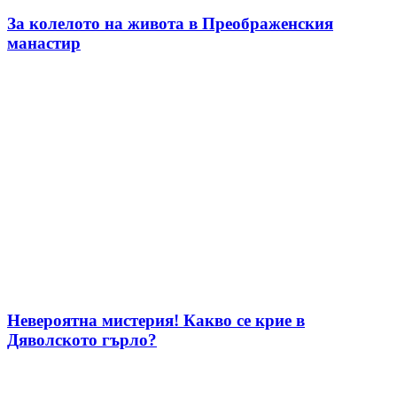
За колелото на живота в Преображенския
манастир
Невероятна мистерия! Какво се крие в
Дяволското гърло?