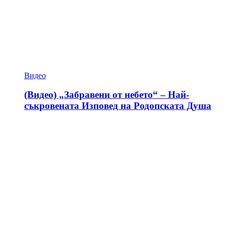
Видео
(Видео) „Забравени от небето“ – Най-
съкровената Изповед на Родопската Душа