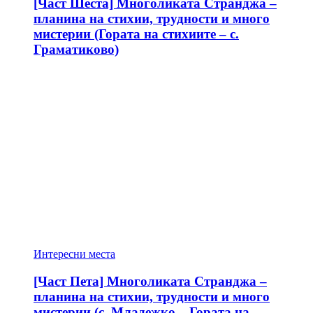
[Част Шеста] Многоликата Странджа –
планина на стихии, трудности и много
мистерии (Гората на стихиите – с.
Граматиково)
Интересни места
[Част Пета] Многоликата Странджа –
планина на стихии, трудности и много
мистерии (с. Младежко – Гората на