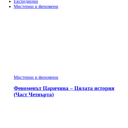
Експедиции
Мистерии и феномени
Мистерии и феномени
Феноменът Царичина – Цялата история
(Част Четвърта)