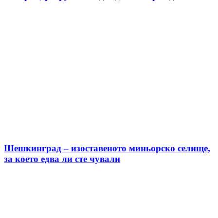
Шешкинград – изоставеното миньорско селище,
за което едва ли сте чували