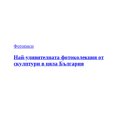
Фотописи
Най-удивителната фотоколекция от
скулптури в цяла България