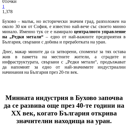
0
Точки
1
1,378
Бухово – малък, но исторически значим град, разположен на
около 30 км от София, е известно най-вече със своето минно
минало. Именно тук се е намирало
централното управление
на „Редки метали“
– едно от най-важните предприятия в
България, свързани с добива и преработката на уран.
Днес, макар мините да са затворени, споменът за тях остава
жив в паметта на местните жители, а сградите и
инфраструктурата, свързани с „Редки метали“, продължават
да напомнят за едно от най-значимите индустриални
начинания на България през 20-ти век.
Минната индустрия в Бухово започва
да се развива още през 40-те години на
XX век, когато България открива
значителни находища на уран.