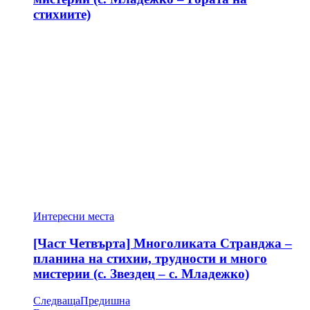
стихиите)
Интересни места
[Част Четвърта] Многоликата Странджа –
планина на стихии, трудности и много
мистерии (с. Звездец – с. Младежко)
Следваща
Предишна