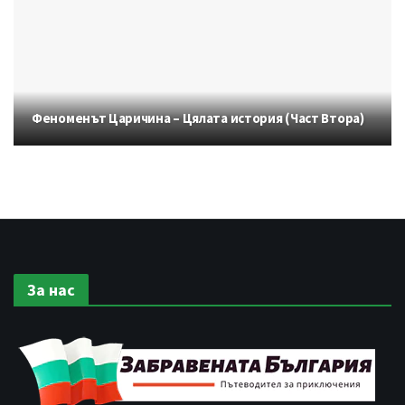
Феноменът Царичина – Цялата история (Част Втора)
За нас