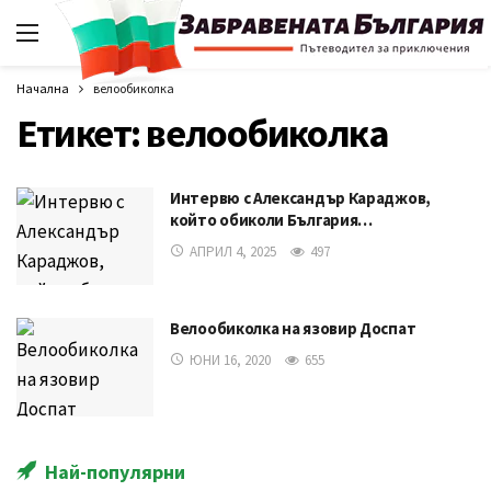
Начална
велообиколка
Етикет:
велообиколка
Интервю с Александър Караджов,
който обиколи България…
АПРИЛ 4, 2025
497
Велообиколка на язовир Доспат
ЮНИ 16, 2020
655
Най-популярни