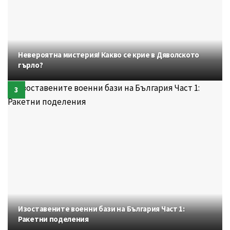
Невероятна мистерия! Какво се крие в Дяволското
гърло?
Изоставените военни бази на България Част 1:
Ракетни поделения