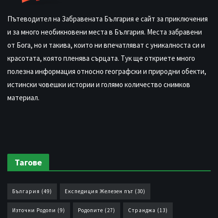
Пътеводител на Забравената България е сайт за приключения
и за много необикновени места в България. Места забравени
от Бога, но и такива, които ни впечатляват с уникалноста си и
красотата, която пленява сърцата. Тук ще откриете много
полезна информация относно географски и природни обекти,
истински човешки истории и голямо количество снимков
материал.
Тагове
България
(49)
Експедиция Железен път
(30)
Източни Родопи
(9)
Родопите
(27)
Странджа
(13)