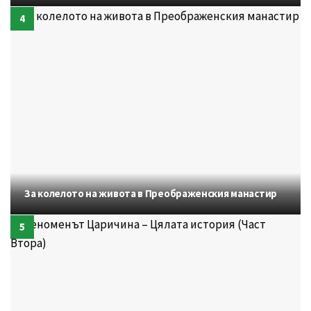
За колелото на живота в Преображенския манастир