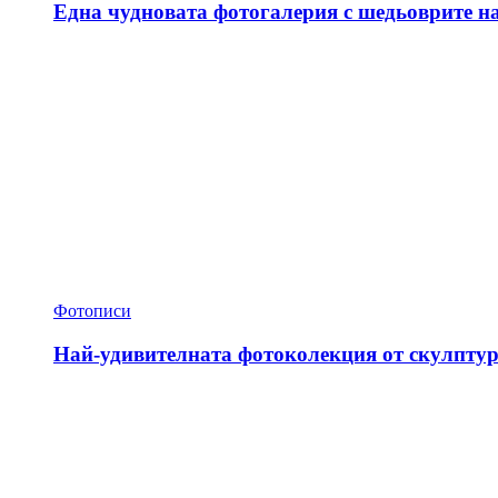
Една чудновата фотогалерия с шедьоврите н
Фотописи
Най-удивителната фотоколекция от скулптур