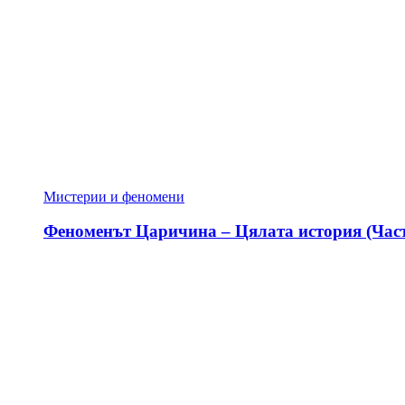
Мистерии и феномени
Феноменът Царичина – Цялата история (Част