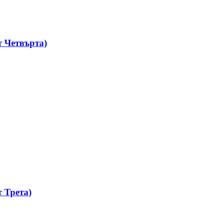
 Четвърта)
 Трета)