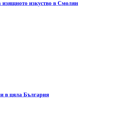
а изящното изкуство в Смолян
и в цяла България