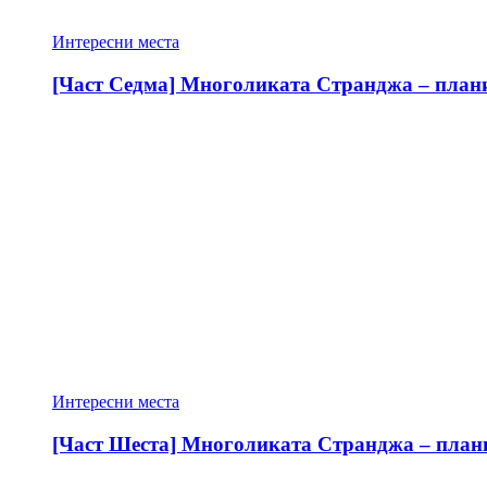
Интересни места
[Част Седма] Многоликата Странджа – планин
Интересни места
[Част Шеста] Многоликата Странджа – планин