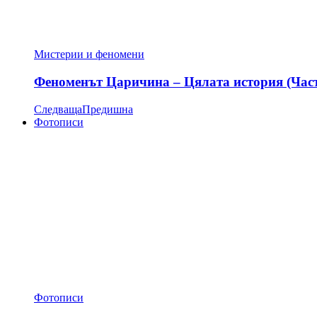
Мистерии и феномени
Феноменът Царичина – Цялата история (Час
Следваща
Предишна
Фотописи
Фотописи