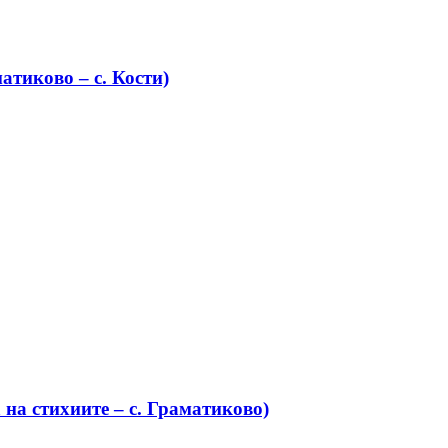
атиково – с. Кости)
на стихиите – с. Граматиково)