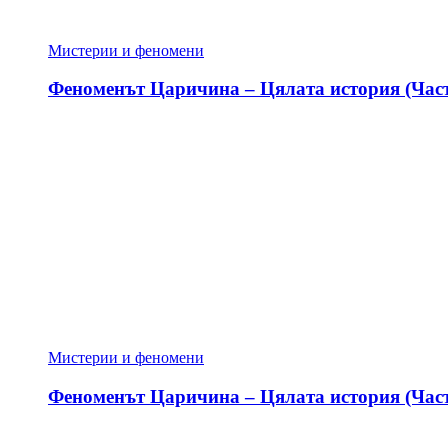
Мистерии и феномени
Феноменът Царичина – Цялата история (Част
Мистерии и феномени
Феноменът Царичина – Цялата история (Част