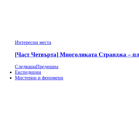
Интересни места
[Част Четвърта] Многоликата Странджа – пла
Следваща
Предишна
Експедиции
Мистерии и феномени