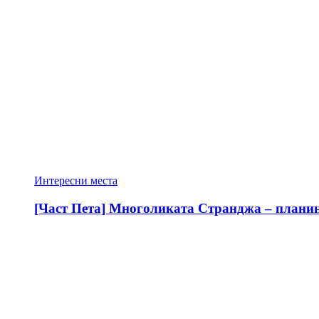
Интересни места
[Част Пета] Многоликата Странджа – планина