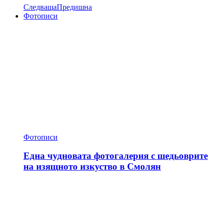
Следваща
Предишна
Фотописи
Фотописи
Една чудновата фотогалерия с шедьоврите
на изящното изкуство в Смолян