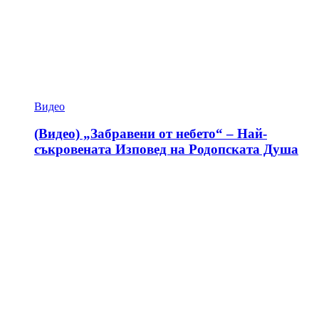
Видео
(Видео) „Забравени от небето“ – Най-
съкровената Изповед на Родопската Душа