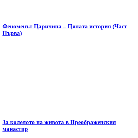
Феноменът Царичина – Цялата история (Част
Първа)
За колелото на живота в Преображенския
манастир