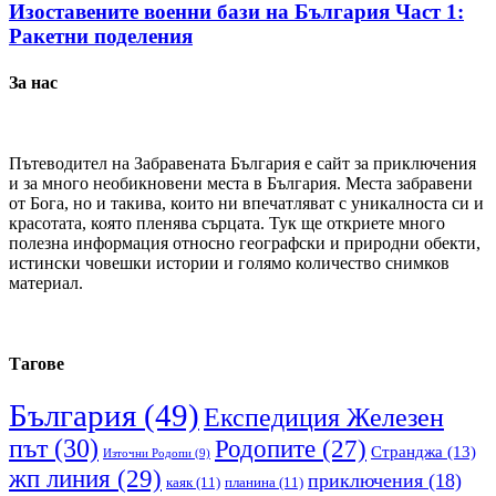
Изоставените военни бази на България Част 1:
Ракетни поделения
За нас
Пътеводител на Забравената България е сайт за приключения
и за много необикновени места в България. Места забравени
от Бога, но и такива, които ни впечатляват с уникалноста си и
красотата, която пленява сърцата. Тук ще откриете много
полезна информация относно географски и природни обекти,
истински човешки истории и голямо количество снимков
материал.
Тагове
България
(49)
Експедиция Железен
път
(30)
Родопите
(27)
Странджа
(13)
Източни Родопи
(9)
жп линия
(29)
приключения
(18)
каяк
(11)
планина
(11)