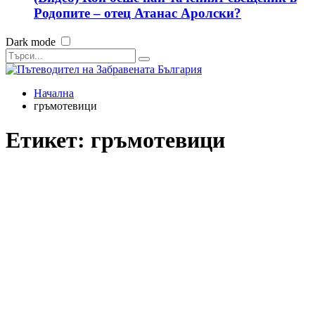
Родопите – отец Атанас Аролски?
Dark mode
Начална
гръмотевици
Етикет:
гръмотевици