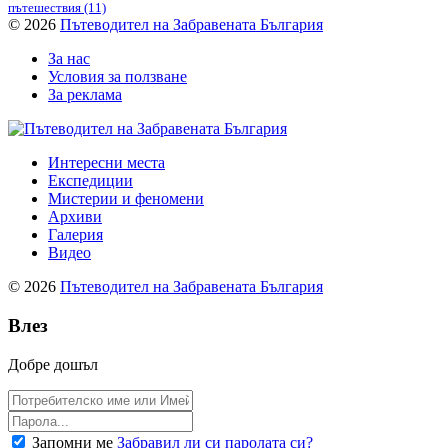
пътешествия
(11)
© 2026
Пътеводител на Забравената България
За нас
Условия за ползване
За реклама
Интересни места
Експедиции
Мистерии и феномени
Архиви
Галерия
Видео
© 2026
Пътеводител на Забравената България
Влез
Добре дошъл
Запомни ме
Забравил ли си паролата си?