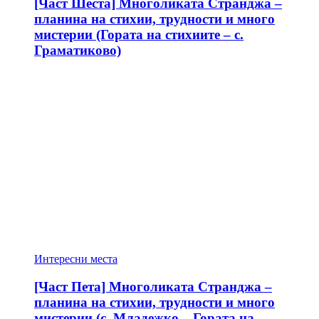
[Част Шеста] Многоликата Странджа –
планина на стихии, трудности и много
мистерии (Гората на стихиите – с.
Граматиково)
Интересни места
[Част Пета] Многоликата Странджа –
планина на стихии, трудности и много
мистерии (с. Младежко – Гората на