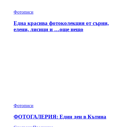
Фотописи
Една красива фотоколекция от сърни,
елени, лисици и …още нещо
Фотописи
ФОТОГАЛЕРИЯ: Един ден в Кътина