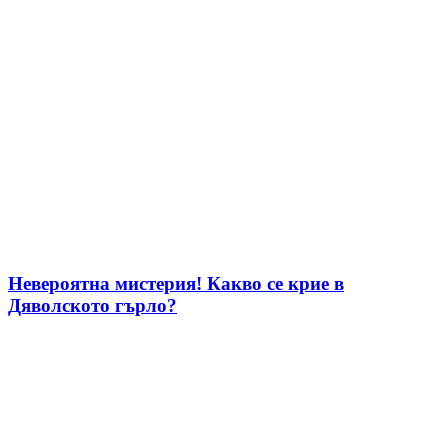
Невероятна мистерия! Какво се крие в
Дяволското гърло?