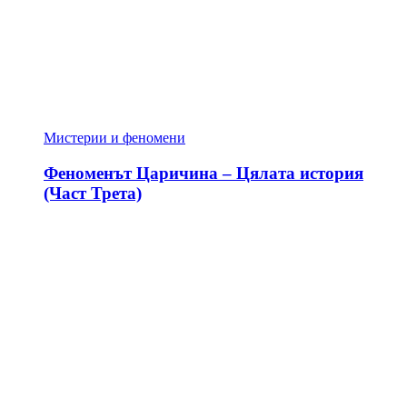
Мистерии и феномени
Феноменът Царичина – Цялата история
(Част Трета)