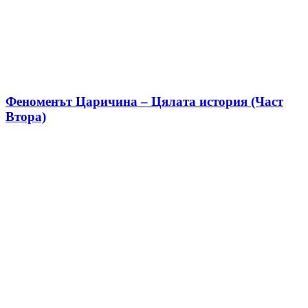
Феноменът Царичина – Цялата история (Част
Втора)