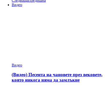
Следваща
Предишна
Видео
Видео
(Видео) Песента на чановете през вековете,
която никога няма да замлъкне