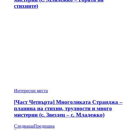
стихиите)
Интересни места
[Част Четвърта] Многоликата Странджа –
планина на стихии, трудности и много
мистерии (с. Звездец – с. Младежко)
Следваща
Предишна