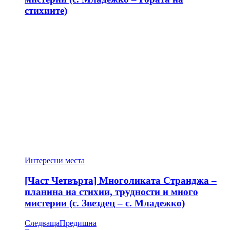
стихиите)
Интересни места
[Част Четвърта] Многоликата Странджа –
планина на стихии, трудности и много
мистерии (с. Звездец – с. Младежко)
Следваща
Предишна