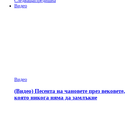
Следваща
Предишна
Видео
Видео
(Видео) Песента на чановете през вековете,
която никога няма да замлъкне