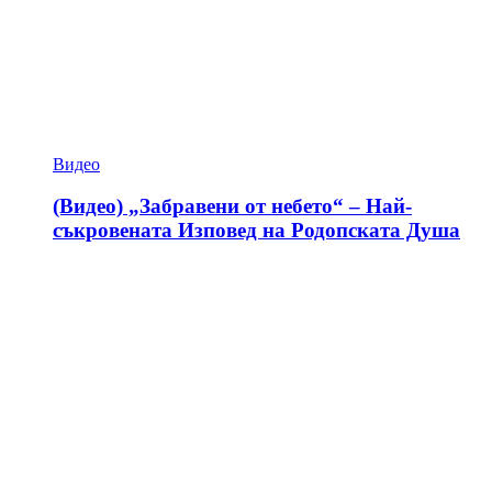
Видео
(Видео) „Забравени от небето“ – Най-
съкровената Изповед на Родопската Душа