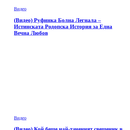
Видео
(Видео) Руфинка Болна Легнала –
Истинската Родопска История за Една
Вечна Любов
Видео
(Видео) Кой беше най-таченият свещеник в