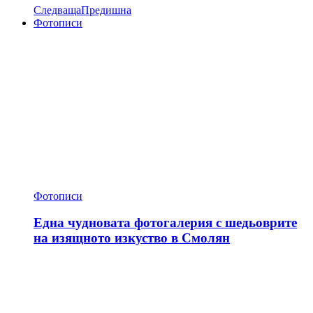
Следваща
Предишна
Фотописи
Фотописи
Една чудновата фотогалерия с шедьоврите
на изящното изкуство в Смолян