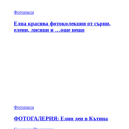
Фотописи
Една красива фотоколекция от сърни,
елени, лисици и …още нещо
Фотописи
ФОТОГАЛЕРИЯ: Един ден в Кътина