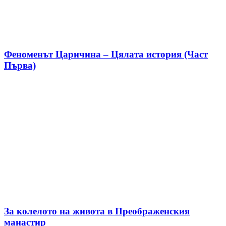
Феноменът Царичина – Цялата история (Част
Първа)
За колелото на живота в Преображенския
манастир