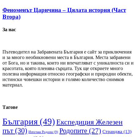
Феноменът Царичина – Цялата история (Част
Втора)
За нас
Пътеводител на Забравената България е сайт за приключения
и за много необикновени места в България. Места забравени
от Бога, но и такива, които ни впечатляват с уникалноста си и
красотата, която пленява сърцата. Тук ще откриете много
полезна информация относно географски и природни обекти,
истински човешки истории и голямо количество снимков
материал.
Тагове
България
(49)
Експедиция Железен
път
(30)
Родопите
(27)
Странджа
(13)
Източни Родопи
(9)