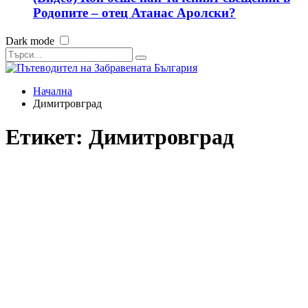
Родопите – отец Атанас Аролски?
Dark mode
Начална
Димитровград
Етикет:
Димитровград