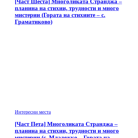
[Част Шеста] Многоликата Странджа –
планина на стихии, трудности и много
мистерии (Гората на стихиите – с.
Граматиково)
Интересни места
[Част Пета] Многоликата Странджа –
планина на стихии, трудности и много
мистерии (с. Младежко – Гората на