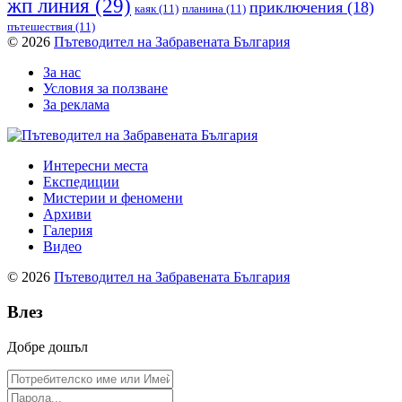
жп линия
(29)
приключения
(18)
каяк
(11)
планина
(11)
пътешествия
(11)
© 2026
Пътеводител на Забравената България
За нас
Условия за ползване
За реклама
Интересни места
Експедиции
Мистерии и феномени
Архиви
Галерия
Видео
© 2026
Пътеводител на Забравената България
Влез
Добре дошъл