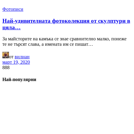
Фотописи
Най-удивителната фотоколекция от скулптури в
цяла…
За майсторите на камъка се знае сравнително малко, понеже
те не търсят слава, а имената им се пишат…
от
вилиан
март 19, 2020
888
Най-популярни