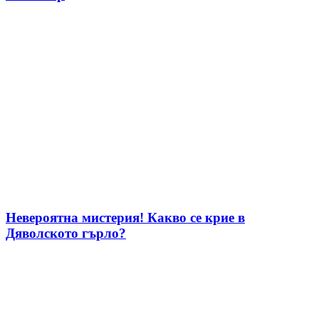
Невероятна мистерия! Какво се крие в
Дяволското гърло?