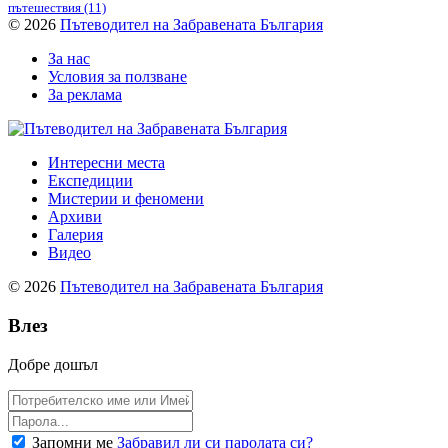
пътешествия
(11)
© 2026
Пътеводител на Забравената България
За нас
Условия за ползване
За реклама
Интересни места
Експедиции
Мистерии и феномени
Архиви
Галерия
Видео
© 2026
Пътеводител на Забравената България
Влез
Добре дошъл
Запомни ме
Забравил ли си паролата си?