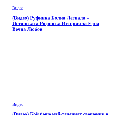
Видео
(Видео) Руфинка Болна Легнала –
Истинската Родопска История за Една
Вечна Любов
Видео
(Видео) Кой беше най-таченият свещеник в