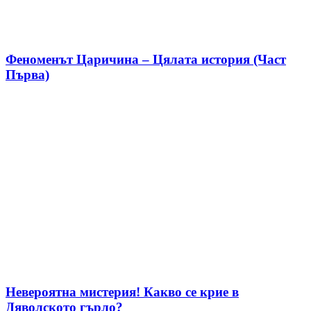
Феноменът Царичина – Цялата история (Част
Първа)
Невероятна мистерия! Какво се крие в
Дяволското гърло?