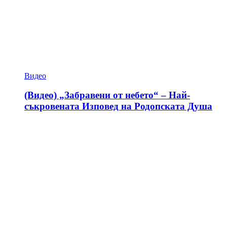
Видео
(Видео) „Забравени от небето“ – Най-
съкровената Изповед на Родопската Душа