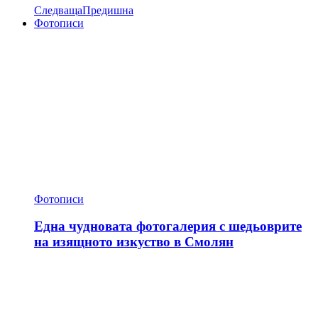
Следваща
Предишна
Фотописи
Фотописи
Една чудновата фотогалерия с шедьоврите
на изящното изкуство в Смолян