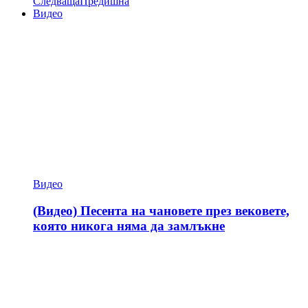
Следваща
Предишна
Видео
Видео
(Видео) Песента на чановете през вековете,
която никога няма да замлъкне