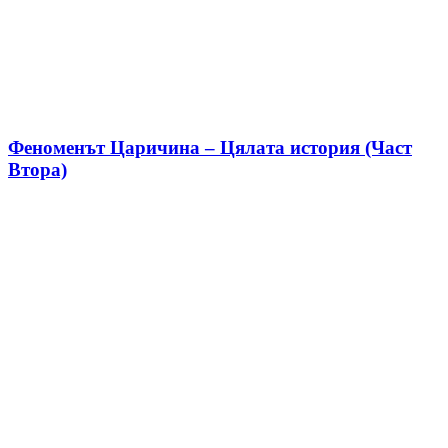
Феноменът Царичина – Цялата история (Част
Втора)