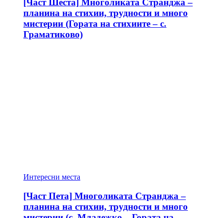
[Част Шеста] Многоликата Странджа –
планина на стихии, трудности и много
мистерии (Гората на стихиите – с.
Граматиково)
Интересни места
[Част Пета] Многоликата Странджа –
планина на стихии, трудности и много
мистерии (с. Младежко – Гората на