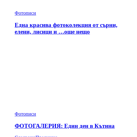
Фотописи
Една красива фотоколекция от сърни,
елени, лисици и …още нещо
Фотописи
ФОТОГАЛЕРИЯ: Един ден в Кътина