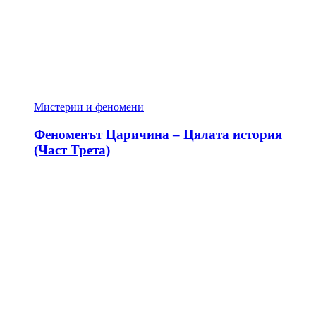
Мистерии и феномени
Феноменът Царичина – Цялата история
(Част Трета)