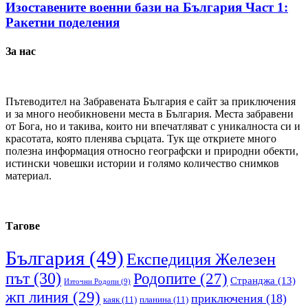
Изоставените военни бази на България Част 1:
Ракетни поделения
За нас
Пътеводител на Забравената България е сайт за приключения
и за много необикновени места в България. Места забравени
от Бога, но и такива, които ни впечатляват с уникалноста си и
красотата, която пленява сърцата. Тук ще откриете много
полезна информация относно географски и природни обекти,
истински човешки истории и голямо количество снимков
материал.
Тагове
България
(49)
Експедиция Железен
път
(30)
Родопите
(27)
Странджа
(13)
Източни Родопи
(9)
жп линия
(29)
приключения
(18)
каяк
(11)
планина
(11)