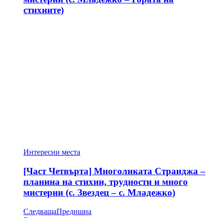
стихиите)
Интересни места
[Част Четвърта] Многоликата Странджа –
планина на стихии, трудности и много
мистерии (с. Звездец – с. Младежко)
Следваща
Предишна