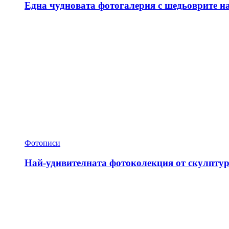
Една чудновата фотогалерия с шедьоврите н
Фотописи
Най-удивителната фотоколекция от скулптур