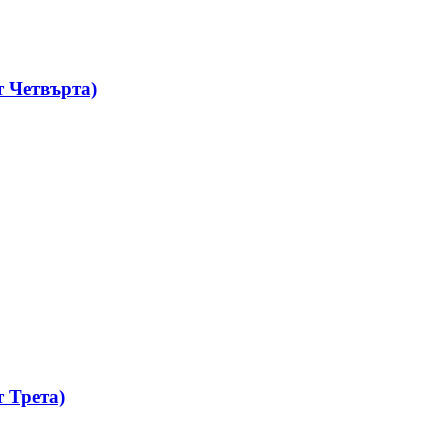
 Четвърта)
 Трета)