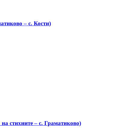
атиково – с. Кости)
на стихиите – с. Граматиково)