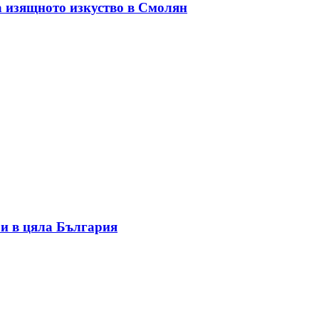
а изящното изкуство в Смолян
и в цяла България