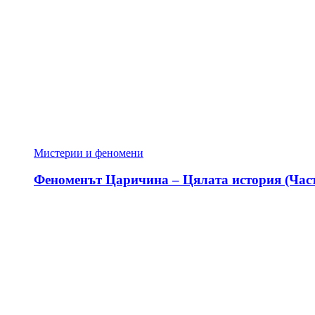
Мистерии и феномени
Феноменът Царичина – Цялата история (Част