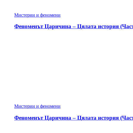
Мистерии и феномени
Феноменът Царичина – Цялата история (Част
Мистерии и феномени
Феноменът Царичина – Цялата история (Част