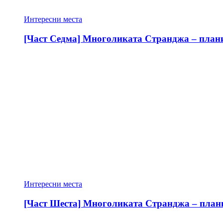
Интересни места
[Част Седма] Многоликата Странджа – планин
Интересни места
[Част Шеста] Многоликата Странджа – планин