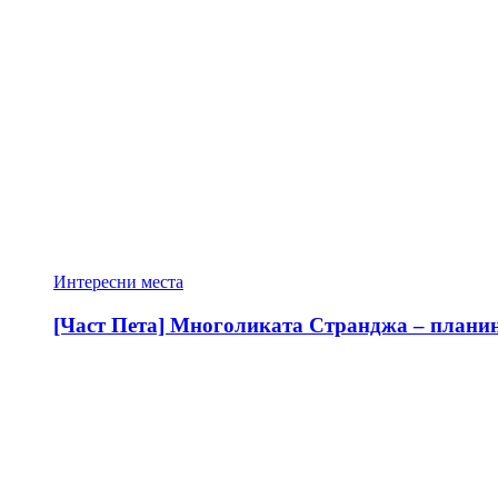
Интересни места
[Част Пета] Многоликата Странджа – планина