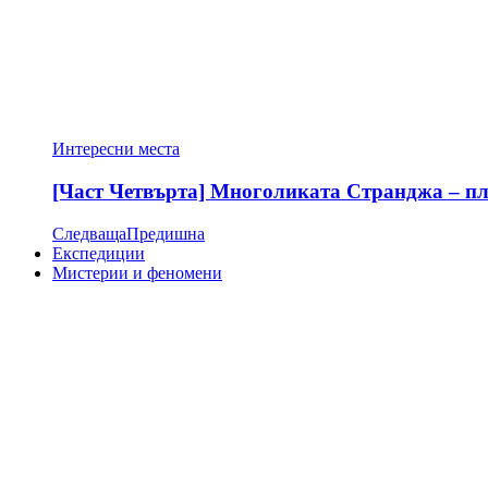
Интересни места
[Част Четвърта] Многоликата Странджа – пла
Следваща
Предишна
Експедиции
Мистерии и феномени