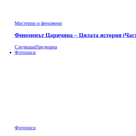
Мистерии и феномени
Феноменът Царичина – Цялата история (Час
Следваща
Предишна
Фотописи
Фотописи