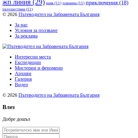
жп линия
(29)
приключения
(18)
каяк
(11)
планина
(11)
пътешествия
(11)
© 2026
Пътеводител на Забравената България
За нас
Условия за ползване
За реклама
Интересни места
Експедиции
Мистерии и феномени
Архиви
Галерия
Видео
© 2026
Пътеводител на Забравената България
Влез
Добре дошъл