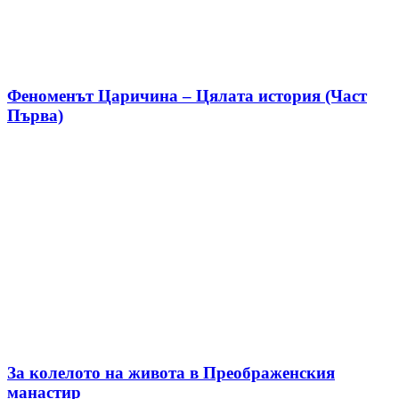
Феноменът Царичина – Цялата история (Част
Първа)
За колелото на живота в Преображенския
манастир