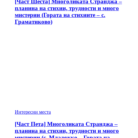
[Част Шеста] Многоликата Странджа –
планина на стихии, трудности и много
мистерии (Гората на стихиите – с.
Граматиково)
Интересни места
[Част Пета] Многоликата Странджа –
планина на стихии, трудности и много
мистерии (с. Младежко – Гората на