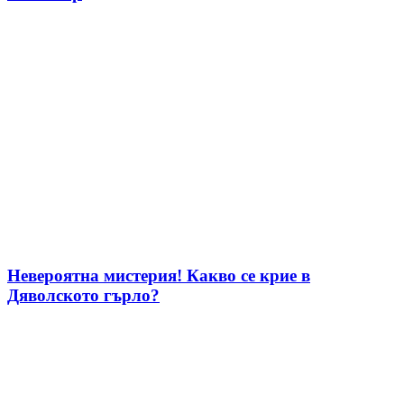
Невероятна мистерия! Какво се крие в
Дяволското гърло?