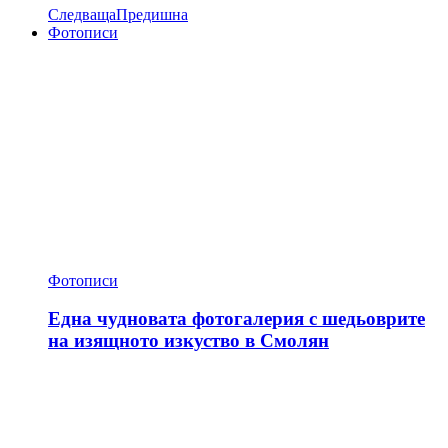
Следваща
Предишна
Фотописи
Фотописи
Една чудновата фотогалерия с шедьоврите
на изящното изкуство в Смолян