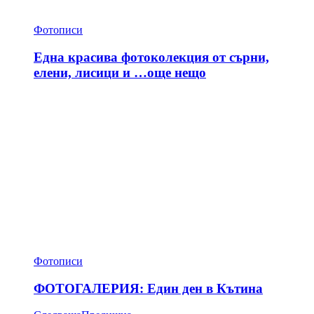
Фотописи
Една красива фотоколекция от сърни,
елени, лисици и …още нещо
Фотописи
ФОТОГАЛЕРИЯ: Един ден в Кътина