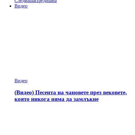
Следваща
Предишна
Видео
Видео
(Видео) Песента на чановете през вековете,
която никога няма да замлъкне