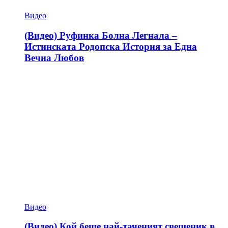
Видео
(Видео) Руфинка Болна Легнала –
Истинската Родопска История за Една
Вечна Любов
Видео
(Видео) Кой беше най-таченият свещеник в