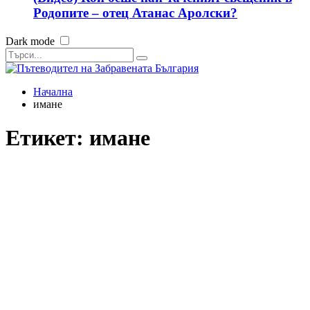
Родопите – отец Атанас Аролски?
Dark mode
Начална
имане
Етикет:
имане