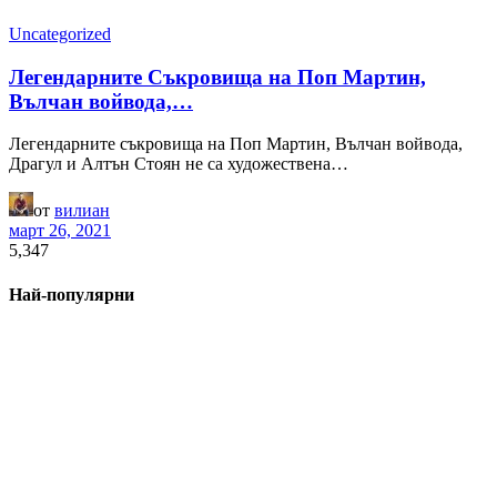
Uncategorized
Легендарните Съкровища на Поп Мартин,
Вълчан войвода,…
Легендарните съкровища на Поп Мартин, Вълчан войвода,
Драгул и Алтън Стоян не са художествена…
от
вилиан
март 26, 2021
5,347
Най-популярни