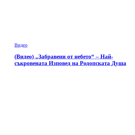
Видео
(Видео) „Забравени от небето“ – Най-
съкровената Изповед на Родопската Душа