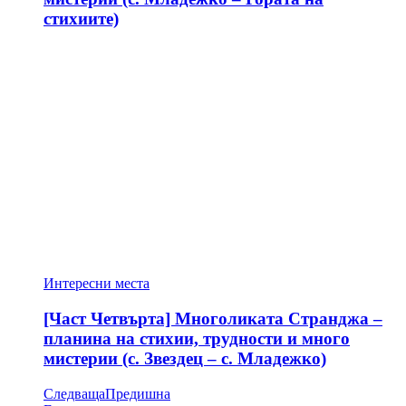
стихиите)
Интересни места
[Част Четвърта] Многоликата Странджа –
планина на стихии, трудности и много
мистерии (с. Звездец – с. Младежко)
Следваща
Предишна