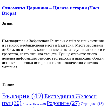
Феноменът Царичина – Цялата история (Част
Втора)
За нас
Пътеводител на Забравената България е сайт за приключения
и за много необикновени места в България. Места забравени
от Бога, но и такива, които ни впечатляват с уникалноста си и
красотата, която пленява сърцата. Тук ще откриете много
полезна информация относно географски и природни обекти,
истински човешки истории и голямо количество снимков
материал.
Тагове
България
(49)
Експедиция Железен
път
(30)
Родопите
(27)
Странджа
(13)
Източни Родопи
(9)