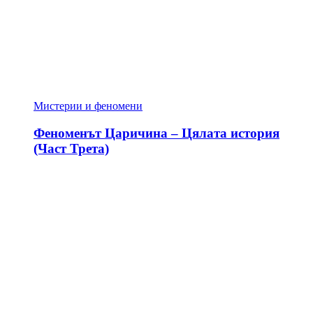
Мистерии и феномени
Феноменът Царичина – Цялата история
(Част Трета)