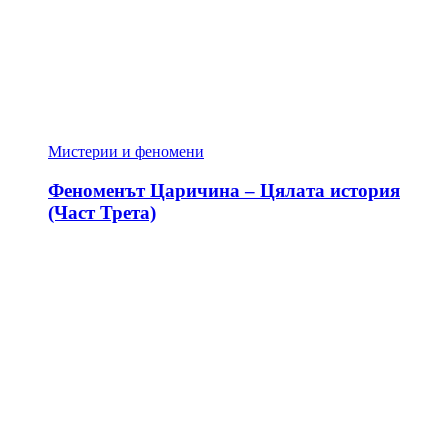
Мистерии и феномени
Феноменът Царичина – Цялата история
(Част Трета)