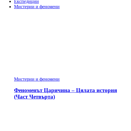
Експедиции
Мистерии и феномени
Мистерии и феномени
Феноменът Царичина – Цялата история
(Част Четвърта)