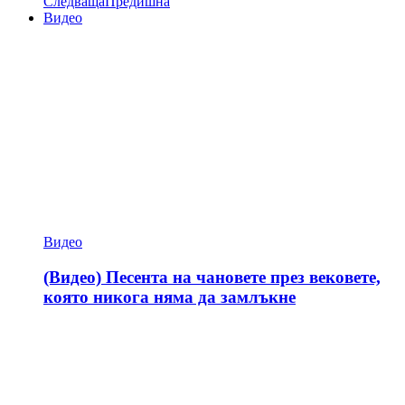
Следваща
Предишна
Видео
Видео
(Видео) Песента на чановете през вековете,
която никога няма да замлъкне