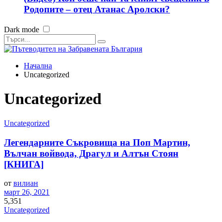
Родопите – отец Атанас Аролски?
Dark mode
Начална
Uncategorized
Uncategorized
Uncategorized
Легендарните Съкровища на Поп Мартин,
Вълчан войвода, Драгул и Алтън Стоян
[КНИГА]
от
вилиан
март 26, 2021
5,351
Uncategorized