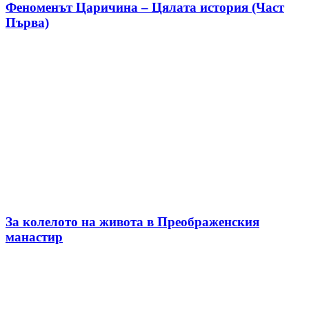
Феноменът Царичина – Цялата история (Част
Първа)
За колелото на живота в Преображенския
манастир