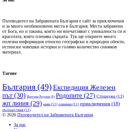
Пътеводител на Забравената България е сайт за приключения
и за много необикновени места в България. Места забравени
от Бога, но и такива, които ни впечатляват с уникалноста си и
красотата, която пленява сърцата. Тук ще откриете много
полезна информация относно географски и природни обекти,
истински човешки истории и голямо количество снимков
материал.
Тагове
България
(49)
Експедиция Железен
път
(30)
Родопите
(27)
Странджа
(13)
Източни Родопи
(9)
жп линия
(29)
приключения
(18)
каяк
(11)
планина
(11)
пътешествия
(11)
© 2026
Пътеводител на Забравената България
За нас