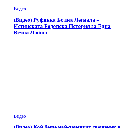
Видео
(Видео) Руфинка Болна Легнала –
Истинската Родопска История за Една
Вечна Любов
Видео
(Видео) Кой беше най-таченият свещеник в