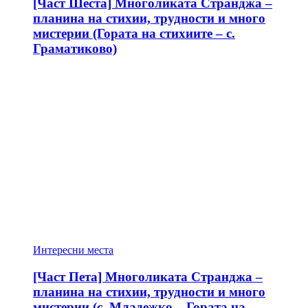
[Част Шеста] Многоликата Странджа –
планина на стихии, трудности и много
мистерии (Гората на стихиите – с.
Граматиково)
Интересни места
[Част Пета] Многоликата Странджа –
планина на стихии, трудности и много
мистерии (с. Младежко – Гората на