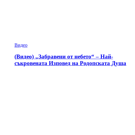
Видео
(Видео) „Забравени от небето“ – Най-
съкровената Изповед на Родопската Душа