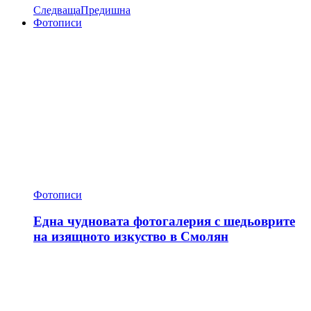
Следваща
Предишна
Фотописи
Фотописи
Една чудновата фотогалерия с шедьоврите
на изящното изкуство в Смолян