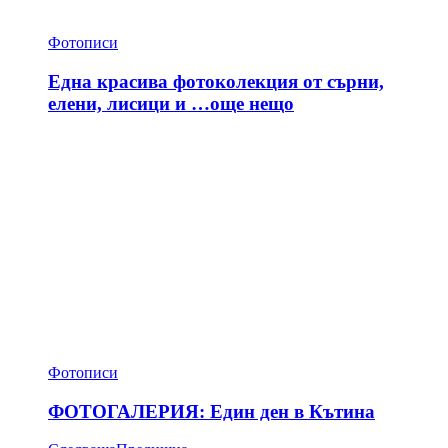
Фотописи
Една красива фотоколекция от сърни,
елени, лисици и …още нещо
Фотописи
ФОТОГАЛЕРИЯ: Един ден в Кътина