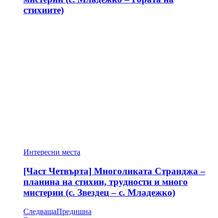
стихиите)
Интересни места
[Част Четвърта] Многоликата Странджа –
планина на стихии, трудности и много
мистерии (с. Звездец – с. Младежко)
Следваща
Предишна