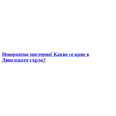
Невероятна мистерия! Какво се крие в
Дяволското гърло?