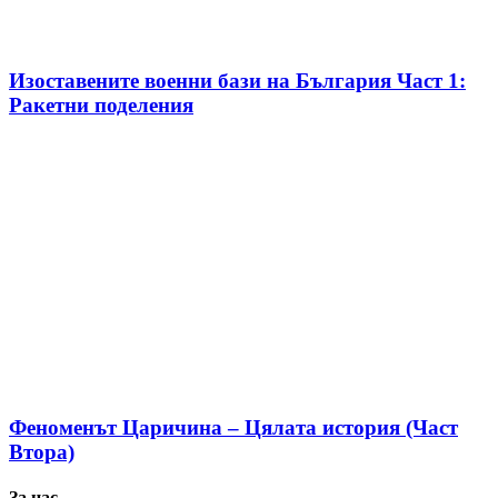
Изоставените военни бази на България Част 1:
Ракетни поделения
Феноменът Царичина – Цялата история (Част
Втора)
За нас