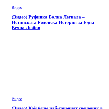
Видео
(Видео) Руфинка Болна Легнала –
Истинската Родопска История за Една
Вечна Любов
Видео
(Видео) Кой беше най-таченият свещеник в