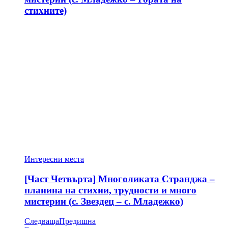
стихиите)
Интересни места
[Част Четвърта] Многоликата Странджа –
планина на стихии, трудности и много
мистерии (с. Звездец – с. Младежко)
Следваща
Предишна