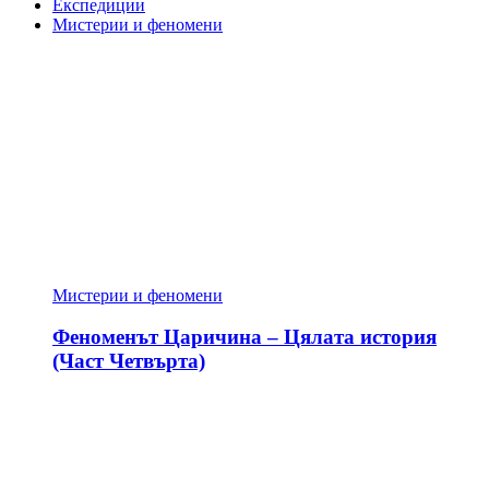
Експедиции
Мистерии и феномени
Мистерии и феномени
Феноменът Царичина – Цялата история
(Част Четвърта)