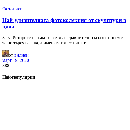
Фотописи
Най-удивителната фотоколекция от скулптури в
цяла…
За майсторите на камъка се знае сравнително малко, понеже
те не търсят слава, а имената им се пишат…
от
вилиан
март 19, 2020
888
Най-популярни