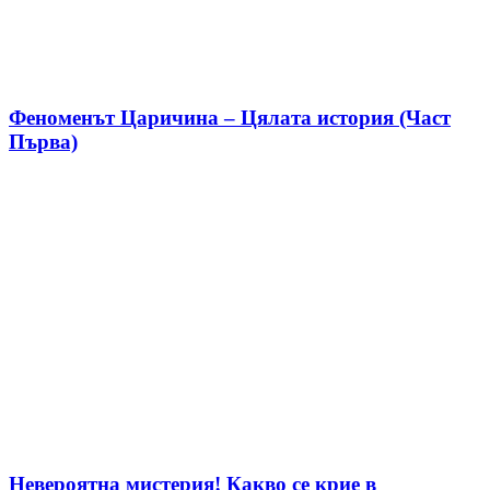
Феноменът Царичина – Цялата история (Част
Първа)
Невероятна мистерия! Какво се крие в