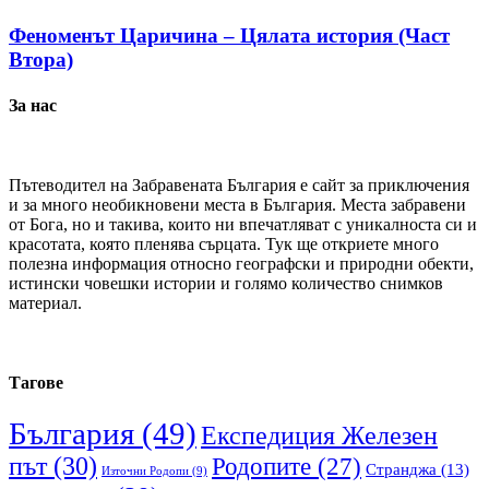
Феноменът Царичина – Цялата история (Част
Втора)
За нас
Пътеводител на Забравената България е сайт за приключения
и за много необикновени места в България. Места забравени
от Бога, но и такива, които ни впечатляват с уникалноста си и
красотата, която пленява сърцата. Тук ще откриете много
полезна информация относно географски и природни обекти,
истински човешки истории и голямо количество снимков
материал.
Тагове
България
(49)
Експедиция Железен
път
(30)
Родопите
(27)
Странджа
(13)
Източни Родопи
(9)