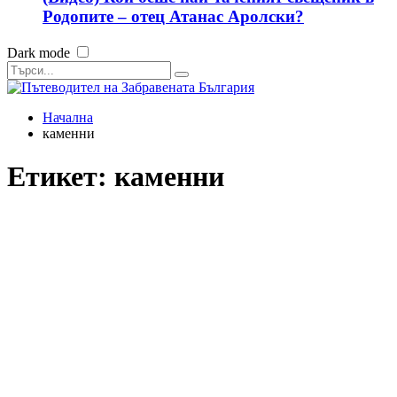
Родопите – отец Атанас Аролски?
Dark mode
Начална
каменни
Етикет:
каменни