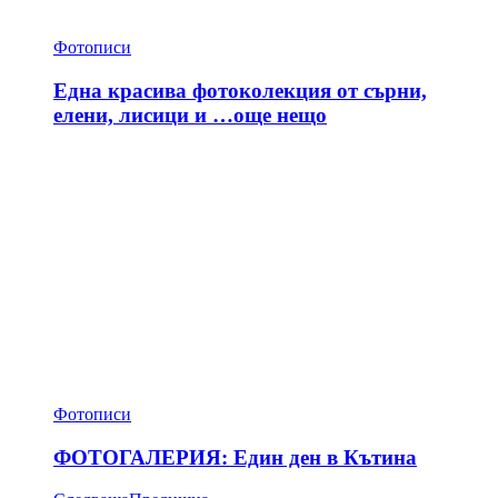
Фотописи
Една красива фотоколекция от сърни,
елени, лисици и …още нещо
Фотописи
ФОТОГАЛЕРИЯ: Един ден в Кътина