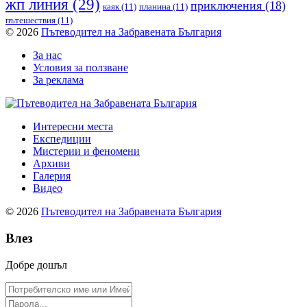
жп линия
(29)
приключения
(18)
каяк
(11)
планина
(11)
пътешествия
(11)
© 2026
Пътеводител на Забравената България
За нас
Условия за ползване
За реклама
Интересни места
Експедиции
Мистерии и феномени
Архиви
Галерия
Видео
© 2026
Пътеводител на Забравената България
Влез
Добре дошъл