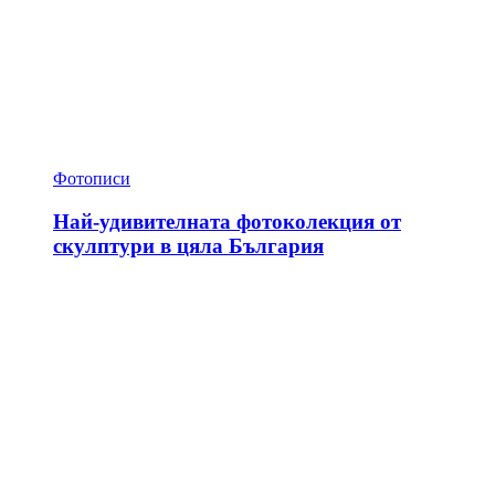
Фотописи
Най-удивителната фотоколекция от
скулптури в цяла България