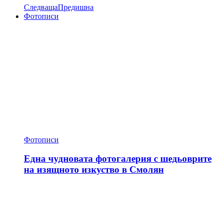
Следваща
Предишна
Фотописи
Фотописи
Една чудновата фотогалерия с шедьоврите
на изящното изкуство в Смолян