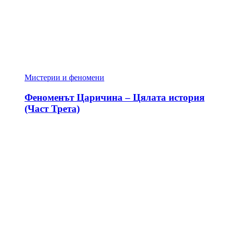
Мистерии и феномени
Феноменът Царичина – Цялата история
(Част Трета)