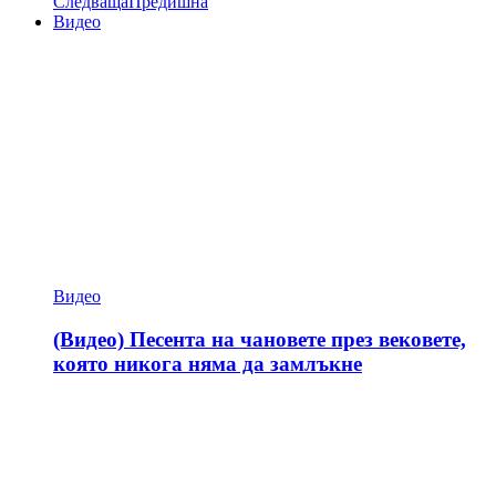
Следваща
Предишна
Видео
Видео
(Видео) Песента на чановете през вековете,
която никога няма да замлъкне