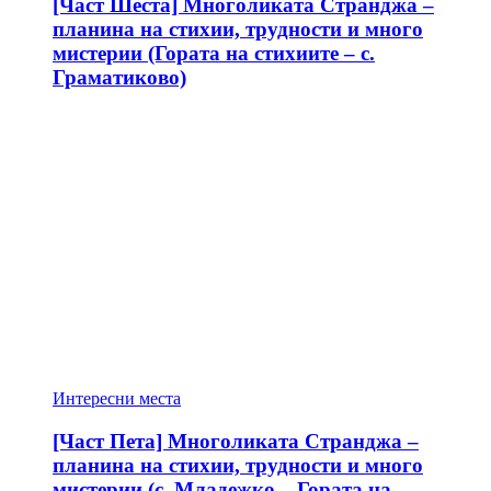
[Част Шеста] Многоликата Странджа –
планина на стихии, трудности и много
мистерии (Гората на стихиите – с.
Граматиково)
Интересни места
[Част Пета] Многоликата Странджа –
планина на стихии, трудности и много
мистерии (с. Младежко – Гората на