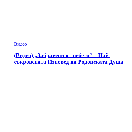
Видео
(Видео) „Забравени от небето“ – Най-
съкровената Изповед на Родопската Душа