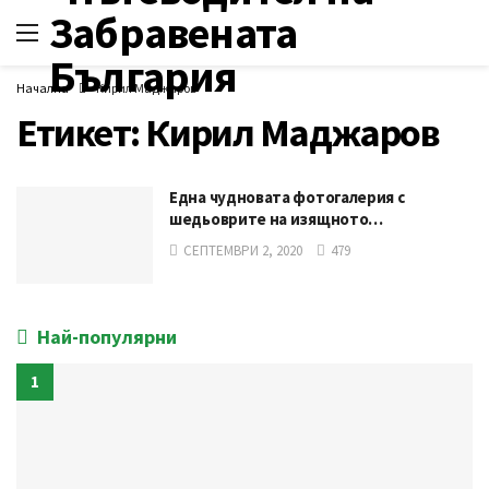
Начална
Кирил Маджаров
Етикет:
Кирил Маджаров
Една чудновата фотогалерия с
шедьоврите на изящното…
СЕПТЕМВРИ 2, 2020
479
Най-популярни