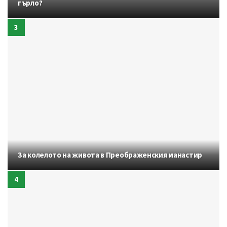
гърло?
За колелото на живота в Преображенския манастир