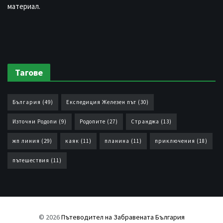
материал.
Тагове
България
(49)
Експедиция Железен път
(30)
Източни Родопи
(9)
Родопите
(27)
Странджа
(13)
жп линия
(29)
каяк
(11)
планина
(11)
приключения
(18)
пътешествия
(11)
© 2026
Пътеводител на Забравената България