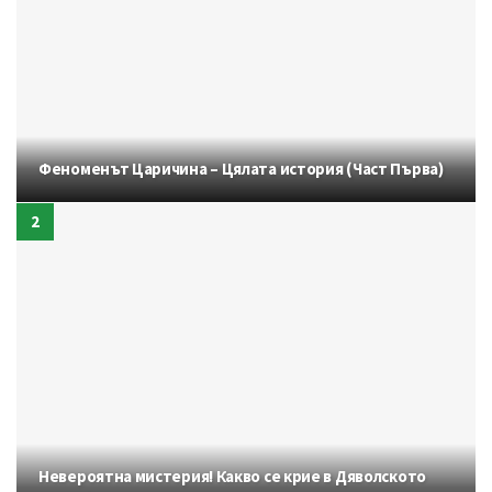
Феноменът Царичина – Цялата история (Част Първа)
Невероятна мистерия! Какво се крие в Дяволското