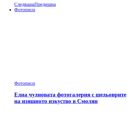
Следваща
Предишна
Фотописи
Фотописи
Една чудновата фотогалерия с шедьоврите
на изящното изкуство в Смолян