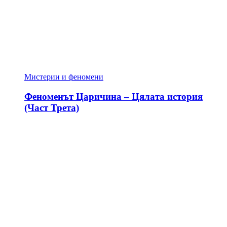
Мистерии и феномени
Феноменът Царичина – Цялата история
(Част Трета)