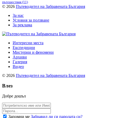
пътешествия
(11)
© 2026
Пътеводител на Забравената България
За нас
Условия за ползване
За реклама
Интересни места
Експедиции
Мистерии и феномени
Архиви
Галерия
Видео
© 2026
Пътеводител на Забравената България
Влез
Добре дошъл
Запомни ме
Забравил ли си паролата си?