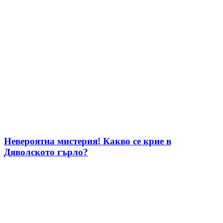
Невероятна мистерия! Какво се крие в
Дяволското гърло?