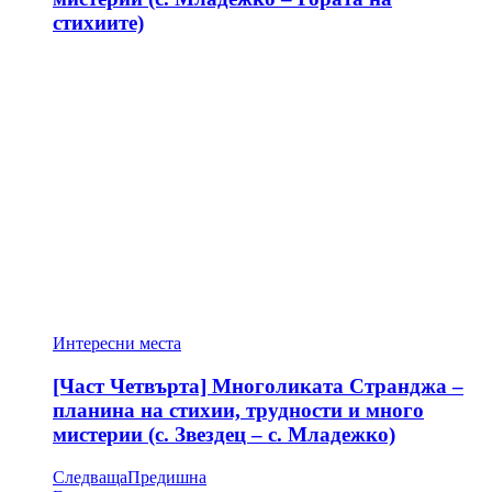
стихиите)
Интересни места
[Част Четвърта] Многоликата Странджа –
планина на стихии, трудности и много
мистерии (с. Звездец – с. Младежко)
Следваща
Предишна