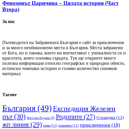
Феноменът Царичина – Цялата история (Част
Втора)
За нас
Пътеводител на Забравената България е сайт за приключения
и за много необикновени места в България. Места забравени
от Бога, но и такива, които ни впечатляват с уникалноста си и
красотата, която пленява сърцата. Тук ще откриете много
полезна информация относно географски и природни обекти,
истински човешки истории и голямо количество снимков
материал.
Тагове
България
(49)
Експедиция Железен
път
(30)
Родопите
(27)
Странджа
(13)
Източни Родопи
(9)
жп линия
(29)
приключения
(18)
каяк
(11)
планина
(11)