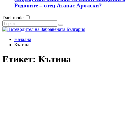
Родопите – отец Атанас Аролски?
Dark mode
Начална
Кътина
Етикет:
Кътина