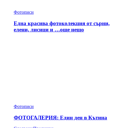
Фотописи
Една красива фотоколекция от сърни,
елени, лисици и …още нещо
Фотописи
ФОТОГАЛЕРИЯ: Един ден в Кътина