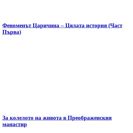
Феноменът Царичина – Цялата история (Част
Първа)
За колелото на живота в Преображенския
манастир