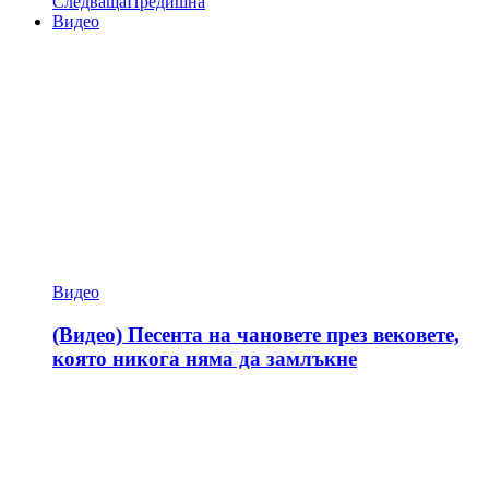
Следваща
Предишна
Видео
Видео
(Видео) Песента на чановете през вековете,
която никога няма да замлъкне