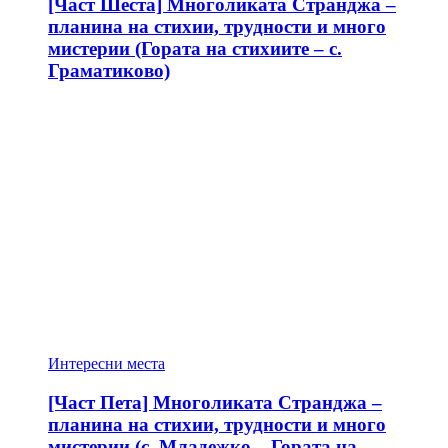
[Част Шеста] Многоликата Странджа –
планина на стихии, трудности и много
мистерии (Гората на стихиите – с.
Граматиково)
Интересни места
[Част Пета] Многоликата Странджа –
планина на стихии, трудности и много
мистерии (с. Младежко – Гората на