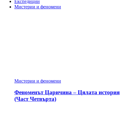
Експедиции
Мистерии и феномени
Мистерии и феномени
Феноменът Царичина – Цялата история
(Част Четвърта)