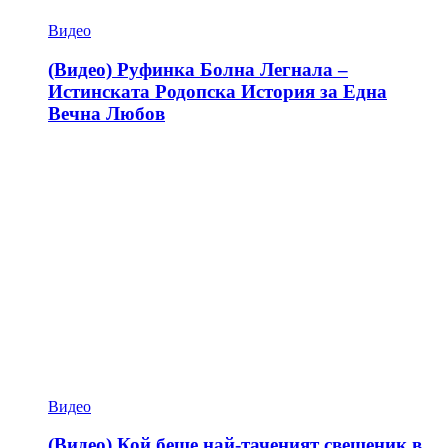
Видео
(Видео) Руфинка Болна Легнала –
Истинската Родопска История за Една
Вечна Любов
Видео
(Видео) Кой беше най-таченият свещеник в