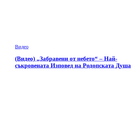
Видео
(Видео) „Забравени от небето“ – Най-
съкровената Изповед на Родопската Душа