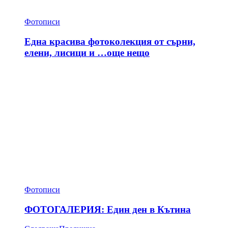
Фотописи
Една красива фотоколекция от сърни,
елени, лисици и …още нещо
Фотописи
ФОТОГАЛЕРИЯ: Един ден в Кътина