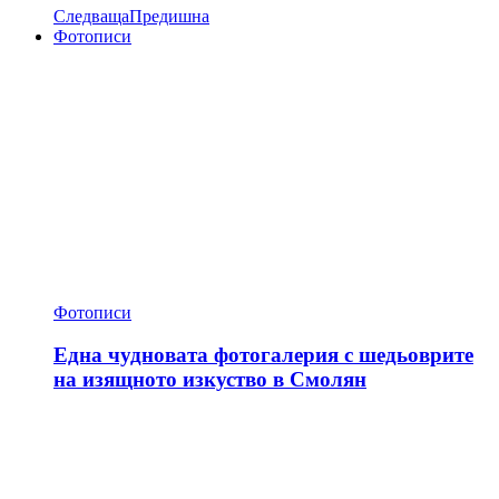
Следваща
Предишна
Фотописи
Фотописи
Една чудновата фотогалерия с шедьоврите
на изящното изкуство в Смолян