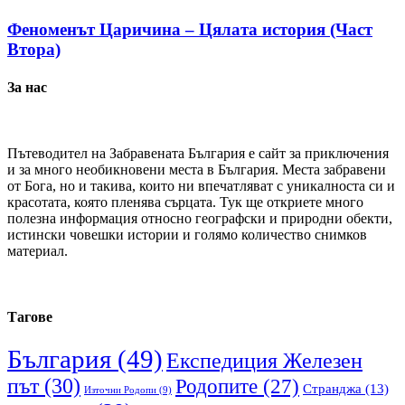
Феноменът Царичина – Цялата история (Част
Втора)
За нас
Пътеводител на Забравената България е сайт за приключения
и за много необикновени места в България. Места забравени
от Бога, но и такива, които ни впечатляват с уникалноста си и
красотата, която пленява сърцата. Тук ще откриете много
полезна информация относно географски и природни обекти,
истински човешки истории и голямо количество снимков
материал.
Тагове
България
(49)
Експедиция Железен
път
(30)
Родопите
(27)
Странджа
(13)
Източни Родопи
(9)