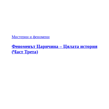
Мистерии и феномени
Феноменът Царичина – Цялата история
(Част Трета)