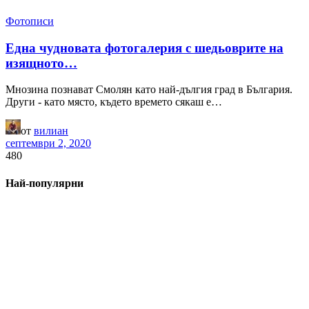
Фотописи
Една чудновата фотогалерия с шедьоврите на
изящното…
Мнозина познават Смолян като най-дългия град в България.
Други - като място, където времето сякаш е…
от
вилиан
септември 2, 2020
480
Най-популярни