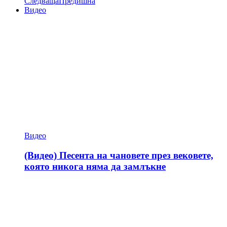
Следваща
Предишна
Видео
Видео
(Видео) Песента на чановете през вековете,
която никога няма да замлъкне