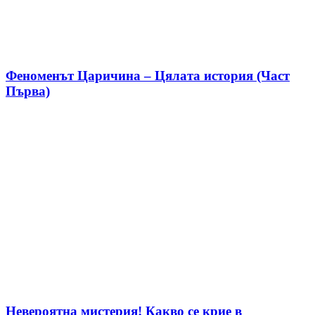
Феноменът Царичина – Цялата история (Част
Първа)
Невероятна мистерия! Какво се крие в