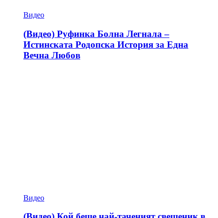
Видео
(Видео) Руфинка Болна Легнала –
Истинската Родопска История за Една
Вечна Любов
Видео
(Видео) Кой беше най-таченият свещеник в