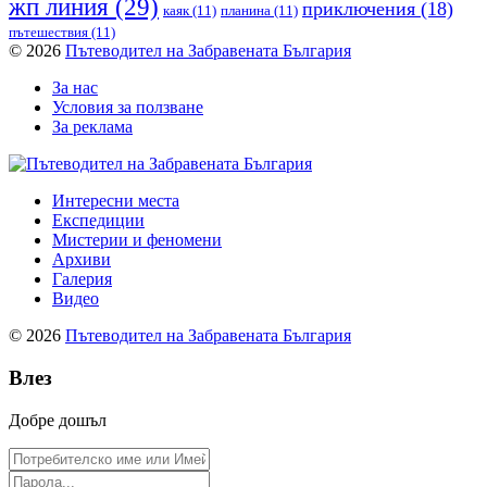
жп линия
(29)
приключения
(18)
каяк
(11)
планина
(11)
пътешествия
(11)
© 2026
Пътеводител на Забравената България
За нас
Условия за ползване
За реклама
Интересни места
Експедиции
Мистерии и феномени
Архиви
Галерия
Видео
© 2026
Пътеводител на Забравената България
Влез
Добре дошъл