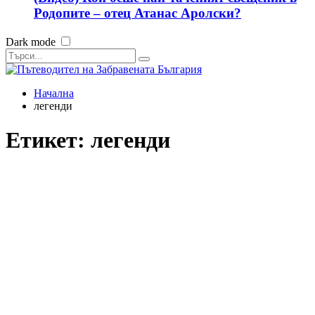
Родопите – отец Атанас Аролски?
Dark mode
Начална
легенди
Етикет:
легенди