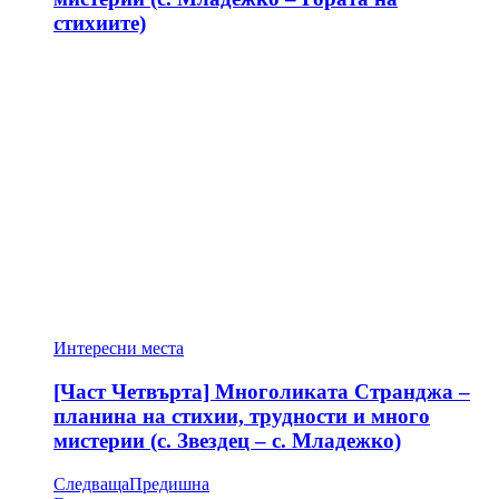
стихиите)
Интересни места
[Част Четвърта] Многоликата Странджа –
планина на стихии, трудности и много
мистерии (с. Звездец – с. Младежко)
Следваща
Предишна