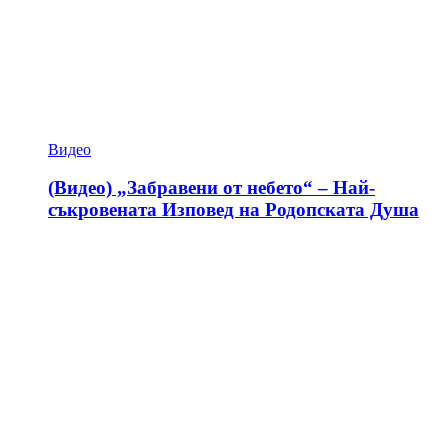
Видео
(Видео) „Забравени от небето“ – Най-
съкровената Изповед на Родопската Душа