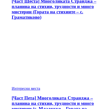
[Част Шеста] Многоликата Странджа –
планина на стихии, трудности и много
мистерии (Гората на стихиите – с.
Граматиково)
Интересни места
[Част Пета] Многоликата Странджа –
планина на стихии, трудности и много
мистерии (с. Младежко – Гората на