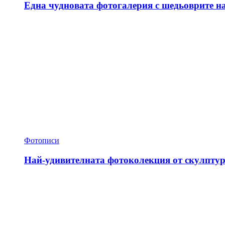
Една чудновата фотогалерия с шедьоврите н
Фотописи
Най-удивителната фотоколекция от скулптур