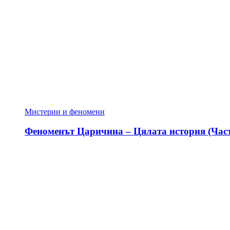
Мистерии и феномени
Феноменът Царичина – Цялата история (Част