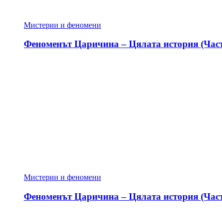
Мистерии и феномени
Феноменът Царичина – Цялата история (Част
Мистерии и феномени
Феноменът Царичина – Цялата история (Част