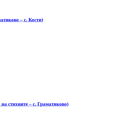
атиково – с. Кости)
на стихиите – с. Граматиково)