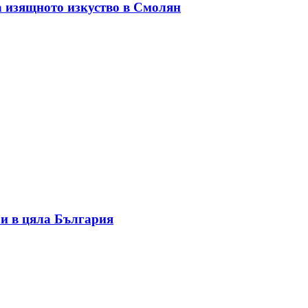
а изящното изкуство в Смолян
и в цяла България