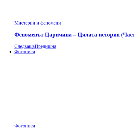
Мистерии и феномени
Феноменът Царичина – Цялата история (Час
Следваща
Предишна
Фотописи
Фотописи