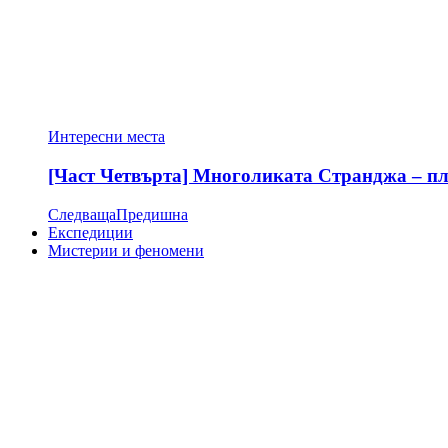
Интересни места
[Част Четвърта] Многоликата Странджа – пла
Следваща
Предишна
Експедиции
Мистерии и феномени