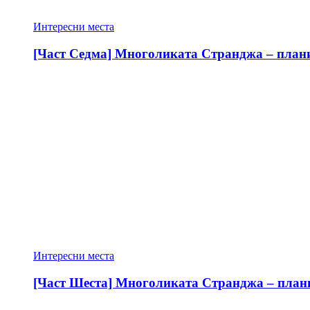
Интересни места
[Част Седма] Многоликата Странджа – планин
Интересни места
[Част Шеста] Многоликата Странджа – планин