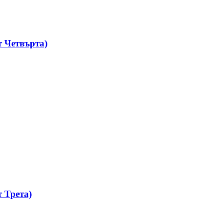
 Четвърта)
 Трета)