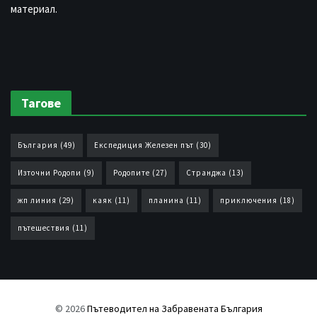
материал.
Тагове
България
(49)
Експедиция Железен път
(30)
Източни Родопи
(9)
Родопите
(27)
Странджа
(13)
жп линия
(29)
каяк
(11)
планина
(11)
приключения
(18)
пътешествия
(11)
© 2026
Пътеводител на Забравената България