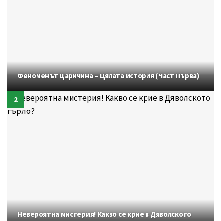
Феноменът Царичина – Цялата история (Част Първа)
Невероятна мистерия! Какво се крие в Дяволското