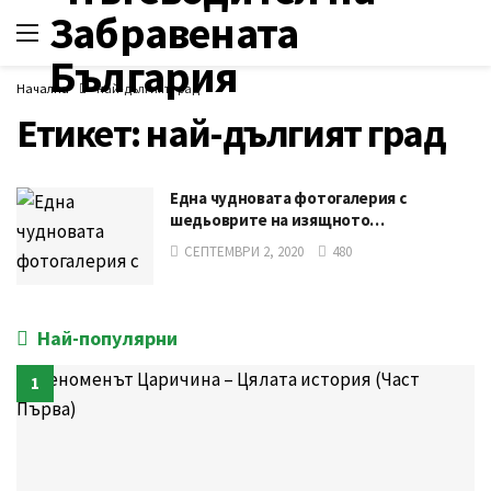
Начална
най-дългият град
Етикет:
най-дългият град
Една чудновата фотогалерия с
шедьоврите на изящното…
СЕПТЕМВРИ 2, 2020
480
Най-популярни