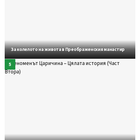
За колелото на живота в Преображенския манастир