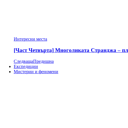
Интересни места
[Част Четвърта] Многоликата Странджа – пла
Следваща
Предишна
Експедиции
Мистерии и феномени