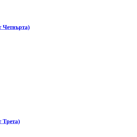
 Четвърта)
 Трета)