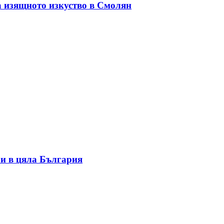
а изящното изкуство в Смолян
и в цяла България