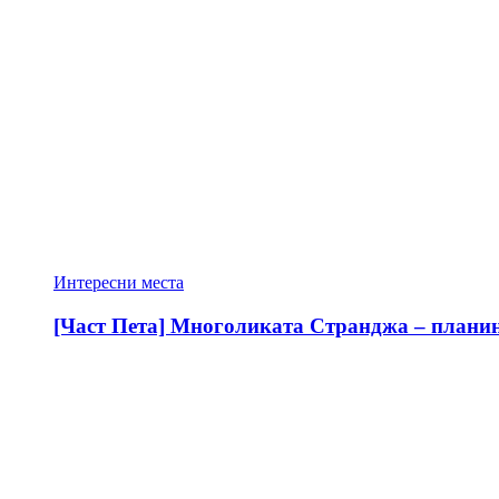
Интересни места
[Част Пета] Многоликата Странджа – планина