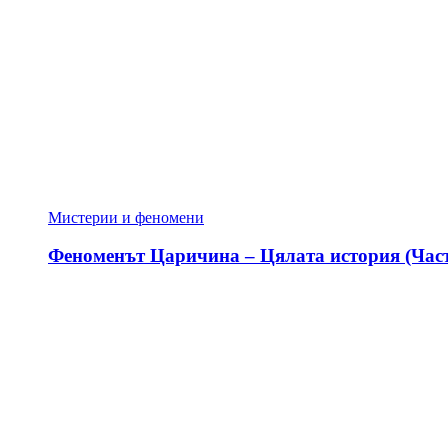
Мистерии и феномени
Феноменът Царичина – Цялата история (Част