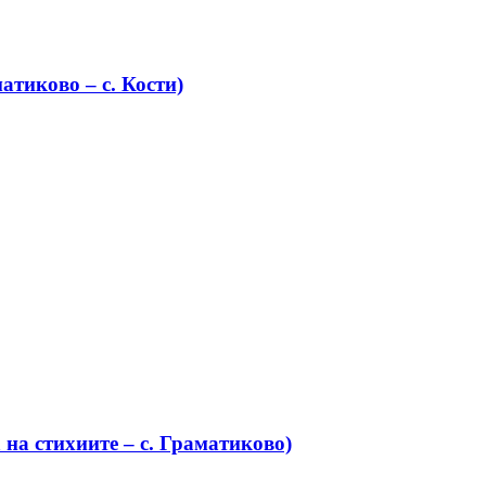
атиково – с. Кости)
на стихиите – с. Граматиково)