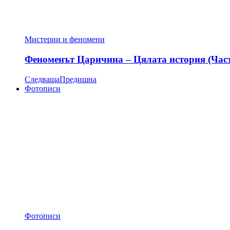
Мистерии и феномени
Феноменът Царичина – Цялата история (Час
Следваща
Предишна
Фотописи
Фотописи