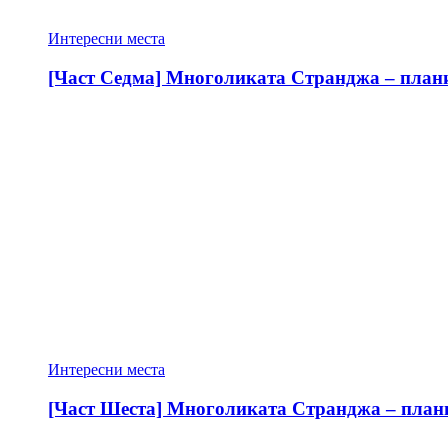
Интересни места
[Част Седма] Многоликата Странджа – планин
Интересни места
[Част Шеста] Многоликата Странджа – планин