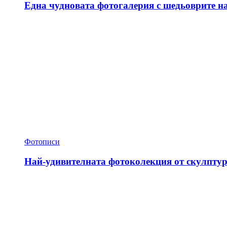
Една чудновата фотогалерия с шедьоврите н
Фотописи
Най-удивителната фотоколекция от скулптур