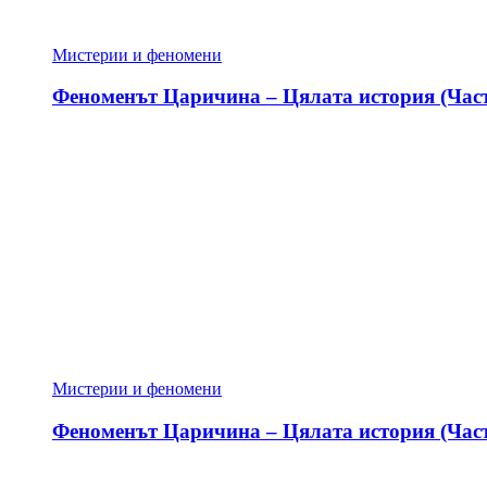
Мистерии и феномени
Феноменът Царичина – Цялата история (Част
Мистерии и феномени
Феноменът Царичина – Цялата история (Част